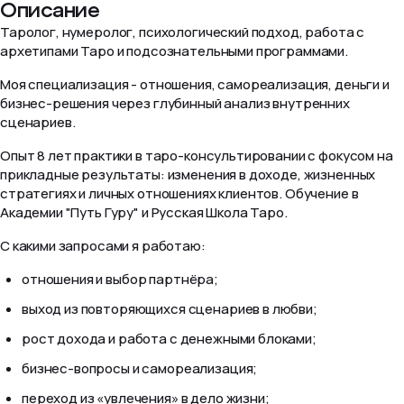
Описание
Таролог, нумеролог, психологический подход, работа с
архетипами Таро и подсознательными программами.
Моя специализация - отношения, самореализация, деньги и
бизнес-решения через глубинный анализ внутренних
сценариев.
Опыт 8 лет практики в таро-консультировании с фокусом на
прикладные результаты: изменения в доходе, жизненных
стратегиях и личных отношениях клиентов. Обучение в
Академии "Путь Гуру" и Русская Школа Таро.
С какими запросами я работаю:
отношения и выбор партнёра;
выход из повторяющихся сценариев в любви;
рост дохода и работа с денежными блоками;
бизнес-вопросы и самореализация;
переход из «увлечения» в дело жизни;