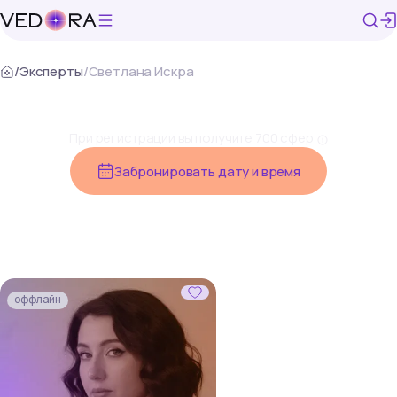
/
Эксперты
/
Светлана Искра
Первые 7 минут бесплатно
При регистрации вы получите 700 сфер
Забронировать дату и время
оффлайн