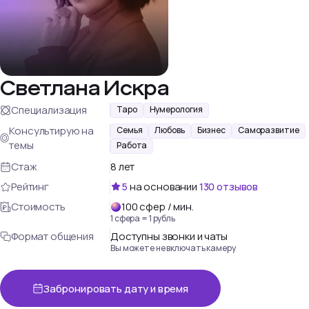
Светлана Искра
Специализация
Таро
Нумерология
Консультирую на
Семья
Любовь
Бизнес
Саморазвитие
темы
Работа
Стаж
8 лет
Рейтинг
5
на основании
130
отзывов
Стоимость
100
сфер
/ мин.
1 сфера = 1 рубль
Формат общения
Доступны звонки и чаты
Вы можете не включать камеру
Забронировать дату и время