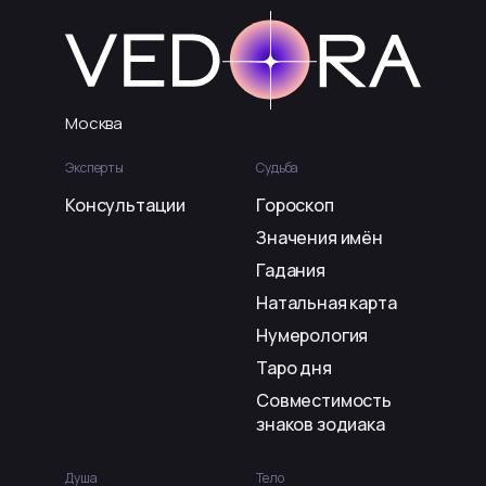
Наталья
13.07.2026
«
Прекрасный специалист! Получила ответы на все
вопросы. Спасибо!
»
Москва
Владлена
10.07.2026
Эксперты
Судьба
«
хороший специалист
»
Консультации
Гороскоп
Значения имён
Гадания
Натальная карта
Нумерология
Таро дня
Совместимость
знаков зодиака
Душа
Тело