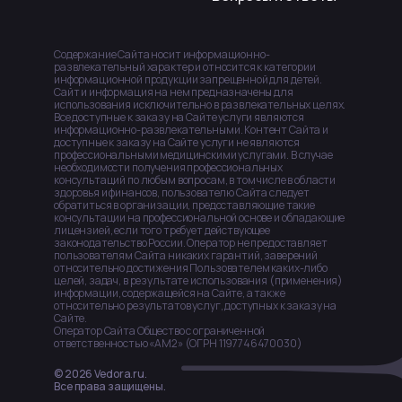
Содержание Сайта носит информационно-
развлекательный характер и относится к категории
информационной продукции запрещенной для детей.
Сайт и информация на нем предназначены для
использования исключительно в развлекательных целях.
Все доступные к заказу на Сайте услуги являются
информационно-развлекательными. Контент Сайта и
доступные к заказу на Сайте услуги не являются
профессиональными медицинскими услугами. В случае
необходимости получения профессиональных
консультаций по любым вопросам, в том числе в области
здоровья и финансов, пользователю Сайта следует
обратиться в организации, предоставляющие такие
консультации на профессиональной основе и обладающие
лицензией, если того требует действующее
законодательство России. Оператор не предоставляет
пользователям Сайта никаких гарантий, заверений
относительно достижения Пользователем каких-либо
целей, задач, в результате использования (применения)
информации, содержащейся на Сайте, а также
относительно результатов услуг, доступных к заказу на
Сайте.
Оператор Сайта Общество с ограниченной
ответственностью «АМ2» (ОГРН 1197746470030)
© 2026 Vedora.ru.
Все права защищены.