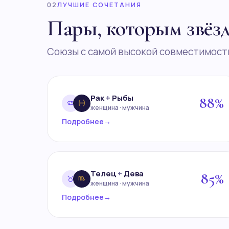
02
ЛУЧШИЕ СОЧЕТАНИЯ
Пары, которым звёз
Союзы с самой высокой совместимост
Рак
+
Рыбы
88%
женщина · мужчина
Подробнее
→
Телец
+
Дева
85%
женщина · мужчина
Подробнее
→