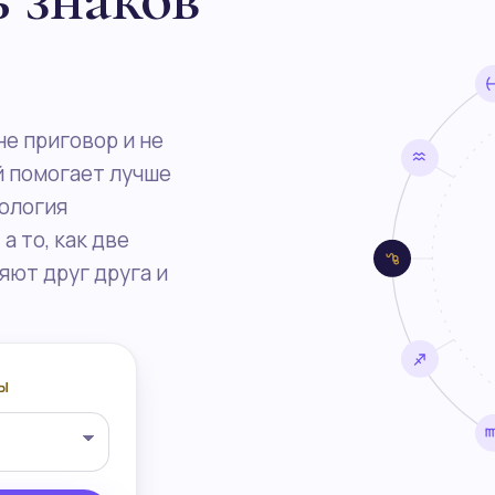
е приговор и не
й помогает лучше
рология
а то, как две
яют друг друга и
Ы