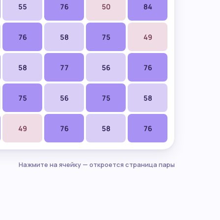
55
76
50
84
76
58
75
49
58
77
56
76
75
56
75
58
49
76
58
76
Нажмите на ячейку — откроется страница пары