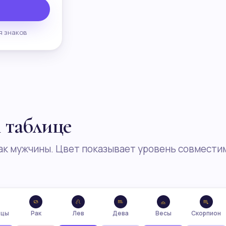
я знаков
й таблице
ак мужчины. Цвет показывает уровень совмести
ецы
Рак
Лев
Дева
Весы
Скорпион