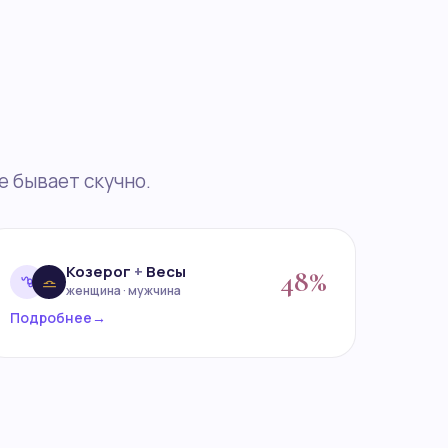
е бывает скучно.
Козерог
+
Весы
48%
женщина · мужчина
Подробнее
→