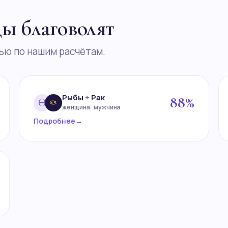
ды благоволят
ью по нашим расчётам.
Рыбы
+
Рак
88%
женщина · мужчина
Подробнее
→