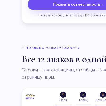
Показать совместимость
→
Бесплатно · результат сразу · 144 сочетани
01
ТАБЛИЦА СОВМЕСТИМОСТИ
Все 12 знаков в одно
Строки — знак женщины, столбцы — зн
страницу пары.
МУЖ ▸
ЖЕН ▾
Овен
Телец
Близн