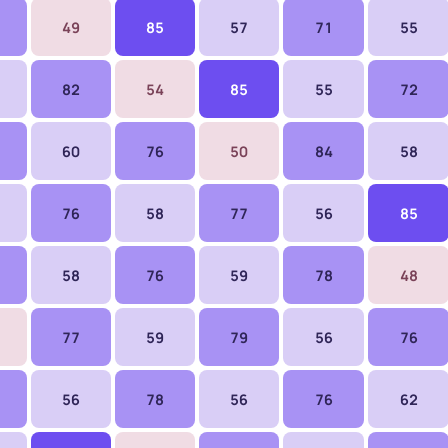
зодиака в процентах: строки — знак женщины, столбцы 
49
85
57
71
55
82
54
85
55
72
60
76
50
84
58
76
58
77
56
85
58
76
59
78
48
77
59
79
56
76
56
78
56
76
62