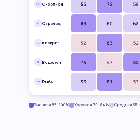
55
72
58
Скорпион
83
60
68
Стрелец
52
83
52
Козерог
74
47
82
Водолей
55
81
53
Рыбы
Высокая 85–100%
Хорошая 70–84%
Средняя 55