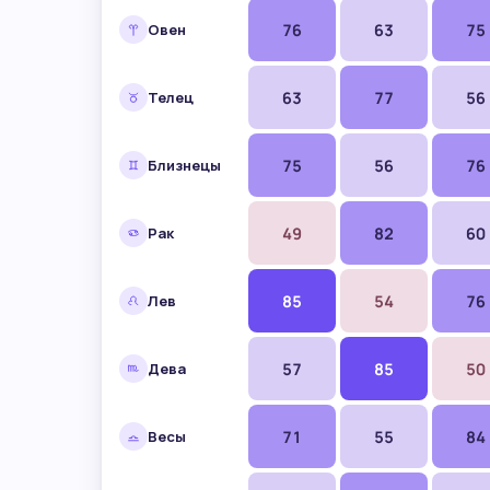
Таблица совместимости двенадцати знаков 
76
63
75
Овен
63
77
56
Телец
75
56
76
Близнецы
49
82
60
Рак
85
54
76
Лев
57
85
50
Дева
71
55
84
Весы