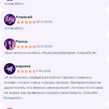
«
Спасибо!
»
Алексей
06.07.2026
«
Спасибо)
»
Рипси
02.07.2026
«
Все четко и понятно объяснила Валерия. Спасибо ♥️
»
марина
11.06.2026
«
Я оч боялась первый раз пойти к тарологу именно
онлайн, но все очень хорошо прошло. Валерия помогла
даже понять что именно меня волнует, потому что я сама
не знала, как правильно сказать свой запрос. спасибо
большое!
»