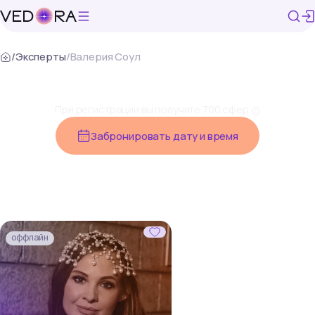
/
Эксперты
/
Валерия Соул
Первые 7 минут бесплатно
При регистрации вы получите 700 сфер
Забронировать дату и время
оффлайн