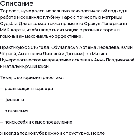
Описание
Таролог, нумеролог, использую психологический подход в
работе и соединяю глубину Таро с точностью Матрицы
Судьбы. Для анализа также применяю Оракул Ленорман и
МАК-карты, чтобы видеть ситуацию с разных сторон и
помочь вам максимально эффективно.
Практикую с 2016 года. Обучалась у Артема Лебедева, Юлии
Чёрной, Анастасии Лыковой и Дженнифер Митчел.
Нумерологическое направление освоила у Анны Поздняковой
и Натальи Крушинской.
Темы, с которыми я работаю:
— реализация и карьера
— финансы
— отношения
— поиск себя и самоопределение
Я всегда подхожу бережно и структурно. После