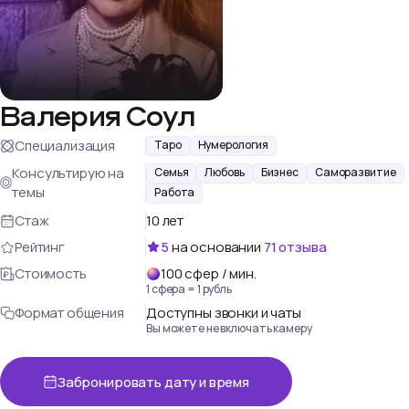
Валерия Соул
Специализация
Таро
Нумерология
Консультирую на
Семья
Любовь
Бизнес
Саморазвитие
темы
Работа
Стаж
10 лет
Рейтинг
5
на основании
71
отзыва
Стоимость
100
сфер
/ мин.
1 сфера = 1 рубль
Формат общения
Доступны звонки и чаты
Вы можете не включать камеру
Забронировать дату и время