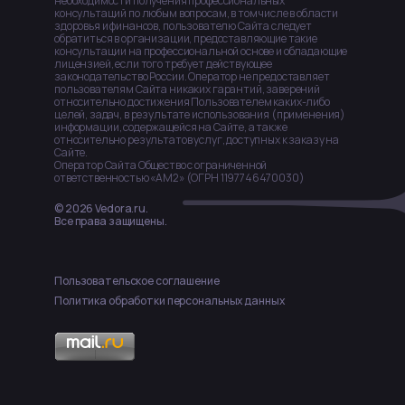
необходимости получения профессиональных
консультаций по любым вопросам, в том числе в области
здоровья и финансов, пользователю Сайта следует
обратиться в организации, предоставляющие такие
консультации на профессиональной основе и обладающие
лицензией, если того требует действующее
законодательство России. Оператор не предоставляет
пользователям Сайта никаких гарантий, заверений
относительно достижения Пользователем каких-либо
целей, задач, в результате использования (применения)
информации, содержащейся на Сайте, а также
относительно результатов услуг, доступных к заказу на
Сайте.
Оператор Сайта Общество с ограниченной
ответственностью «АМ2» (ОГРН 1197746470030)
© 2026 Vedora.ru.
Все права защищены.
Пользовательское соглашение
Политика обработки персональных данных