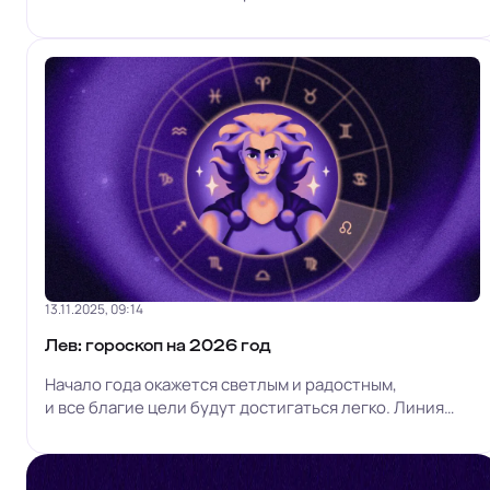
заменять настоящее удовлетворение, особенно
в любви, работе и в решениях, которые вы
откладывали. Август продолжает эту тему....
13.11.2025, 09:14
Лев: гороскоп на 2026 год
Начало года окажется светлым и радостным,
и все благие цели будут достигаться легко. Линия
жизни В первые три месяца возникнет ощущение, что
для вас всегда и везде горит зелёный свет. Цели
будут достигаться, желания...