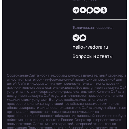
Техническая поддержка:
hello@vedora.ru
Вопросы и ответы
Содержание Сайта носит информационно-развлекательный характер и
относится к категории информационной продукции запрещенной для
детей. Сайт и информация на нем предназначены для использования
исключительно в развлекательных целях. Все доступные к заказу на Сайт
услуги являются информационно-развлекательными. Контент Сайта и
доступные к заказу на Сайте услуги не являются профессиональными
медицинскими услугами. В случае необходимости получения
профессиональных консультаций по любым вопросам, в том числе в
области здоровья и финансов, пользователю Сайта следует обратиться в
организации, предоставляющие такие консультации на
профессиональной основе и обладающие лицензией, если того требует
действующее законодательство России. Оператор не предоставляет
пользователям Сайта никаких гарантий, заверений относительно
достижения Пользователем каких-либо целей, задач, в результате