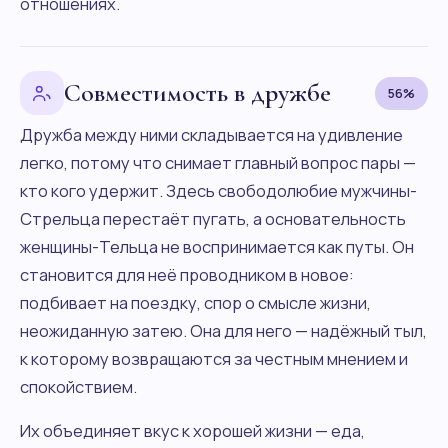
отношениях.
Совместимость в дружбе
56%
Дружба между ними складывается на удивление
легко, потому что снимает главный вопрос пары —
кто кого удержит. Здесь свободолюбие мужчины-
Стрельца перестаёт пугать, а основательность
женщины-Тельца не воспринимается как путы. Он
становится для неё проводником в новое:
подбивает на поездку, спор о смысле жизни,
неожиданную затею. Она для него — надёжный тыл,
к которому возвращаются за честным мнением и
спокойствием.
Их объединяет вкус к хорошей жизни — еда,