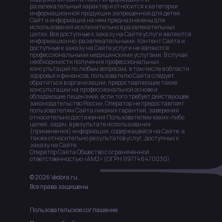
развлекательный характер и относится к категории
информационной продукции запрещенной для детей.
Сайт и информация на нем предназначены для
использования исключительно в развлекательных
целях. Все доступные к заказу на Сайте услуги являются
информационно-развлекательными. Контент Сайта и
доступные к заказу на Сайте услуги не являются
профессиональными медицинскими услугами. В случае
необходимости получения профессиональных
консультаций по любым вопросам, в том числе в области
здоровья и финансов, пользователю Сайта следует
обратиться в организации, предоставляющие такие
консультации на профессиональной основе и
обладающие лицензией, если того требует действующее
законодательство России. Оператор не предоставляет
пользователям Сайта никаких гарантий, заверений
относительно достижения Пользователем каких-либо
целей, задач, в результате использования
(применения) информации, содержащейся на Сайте, а
также относительно результатов услуг, доступных к
заказу на Сайте.
Оператор Сайта Общество с ограниченной
ответственностью «АМ2» (ОГРН 1197746470030)
© 2026 Vedora.ru.
Все права защищены.
Пользовательское соглашение