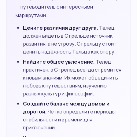
— путеводитель с интересными
маршрутами.
Цените различия друг друга.
Телец
должен видеть в Стрельце источник
развития, а не угрозу. Стрельцу стоит
ценить надёжность Тельца как опору.
Найдите общее увлечение.
Телец
практичен, а Стрелец всегда стремится
к новым знаниям. Их может объединить
любовь к путешествиям, изучению
разных культур и философии.
Создайте баланс между домом и
дорогой.
Чётко определите периоды
стабильности и времени для
приключений.