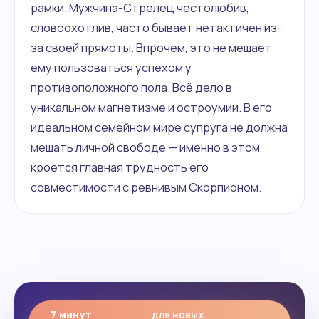
рамки. Мужчина-Стрелец честолюбив,
словоохотлив, часто бывает нетактичен из-
за своей прямоты. Впрочем, это не мешает
ему пользоваться успехом у
противоположного пола. Всё дело в
уникальном магнетизме и остроумии. В его
идеальном семейном мире супруга не должна
мешать личной свободе — именно в этом
кроется главная трудность его
совместимости с ревнивым Скорпионом.
7 минут
· для новых