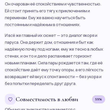
Он очарован её спокойствием и чувственностью.
Ей стоит принять его тягу к приключениям и
переменам. Ему же важно научиться быть
постоянным и надёжным в отношениях.
И всё же главный их сюжет — это диалог якоря и
паруса. Она держит дом, отношения и быт как
надёжную почву под ногами, ему же тесно в любых
стенах, и он то и дело распахивает горизонт
новыми планами. Сила пары рождается там, где её
спокойствие даёт ему точку опоры, а его лёгкость
возвращает ей вкус к спонтанности — без укора и
без попытки переделать друг друга.
Совместимость в любви
59%
Обычно их знакомство начинается с