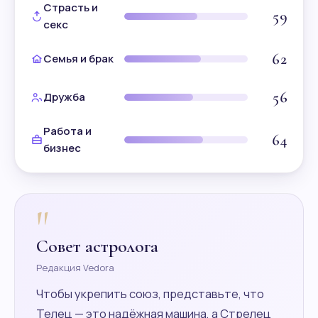
Страсть и
59
секс
62
Семья и брак
56
Дружба
Работа и
64
бизнес
"
Совет астролога
Редакция Vedora
Чтобы укрепить союз, представьте, что
Телец — это надёжная машина, а Стрелец