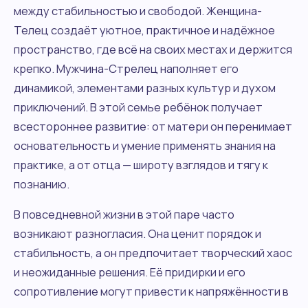
между стабильностью и свободой. Женщина-
Телец создаёт уютное, практичное и надёжное
пространство, где всё на своих местах и держится
крепко. Мужчина-Стрелец наполняет его
динамикой, элементами разных культур и духом
приключений. В этой семье ребёнок получает
всестороннее развитие: от матери он перенимает
основательность и умение применять знания на
практике, а от отца — широту взглядов и тягу к
познанию.
В повседневной жизни в этой паре часто
возникают разногласия. Она ценит порядок и
стабильность, а он предпочитает творческий хаос
и неожиданные решения. Её придирки и его
сопротивление могут привести к напряжённости в