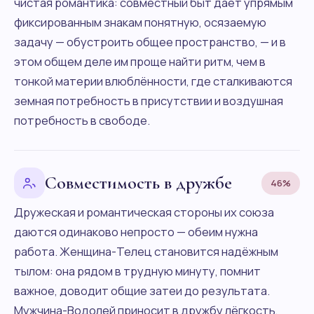
чистая романтика: совместный быт даёт упрямым
фиксированным знакам понятную, осязаемую
задачу — обустроить общее пространство, — и в
этом общем деле им проще найти ритм, чем в
тонкой материи влюблённости, где сталкиваются
земная потребность в присутствии и воздушная
потребность в свободе.
Совместимость в дружбе
46%
Дружеская и романтическая стороны их союза
даются одинаково непросто — обеим нужна
работа. Женщина-Телец становится надёжным
тылом: она рядом в трудную минуту, помнит
важное, доводит общие затеи до результата.
Мужчина-Водолей приносит в дружбу лёгкость,