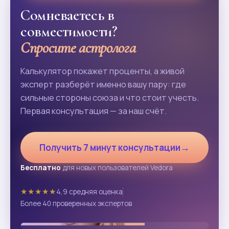
Сомневаетесь в
совместимости?
Спросите астролога
Калькулятор покажет проценты, а живой
эксперт разберёт именно вашу пару: где
сильные стороны союза и что стоит учесть.
Первая консультация — за наш счёт.
→
Получить 7 минут консультации
Бесплатно
для новых пользователей Vedora
★★★★★
4,9 средняя оценка
Более 40 проверенных экспертов
★
Проверенные эксперты