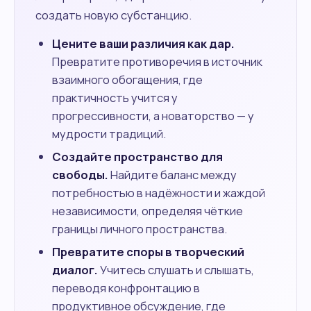
создать новую субстанцию.
Цените ваши различия как дар.
Превратите противоречия в источник
взаимного обогащения, где
практичность учится у
прогрессивности, а новаторство — у
мудрости традиций.
Создайте пространство для
свободы.
Найдите баланс между
потребностью в надёжности и жаждой
независимости, определяя чёткие
границы личного пространства.
Превратите споры в творческий
диалог.
Учитесь слушать и слышать,
переводя конфронтацию в
продуктивное обсуждение, где