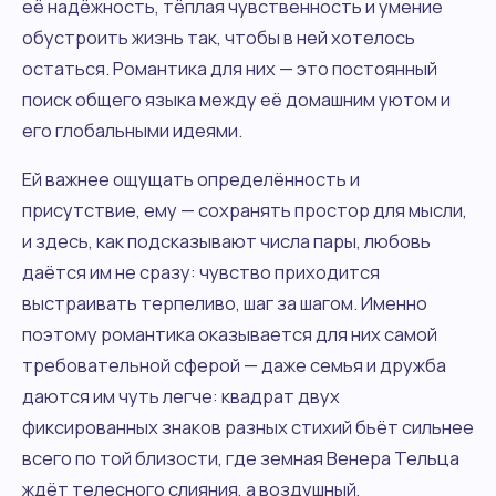
её надёжность, тёплая чувственность и умение
обустроить жизнь так, чтобы в ней хотелось
остаться. Романтика для них — это постоянный
поиск общего языка между её домашним уютом и
его глобальными идеями.
Ей важнее ощущать определённость и
присутствие, ему — сохранять простор для мысли,
и здесь, как подсказывают числа пары, любовь
даётся им не сразу: чувство приходится
выстраивать терпеливо, шаг за шагом. Именно
поэтому романтика оказывается для них самой
требовательной сферой — даже семья и дружба
даются им чуть легче: квадрат двух
фиксированных знаков разных стихий бьёт сильнее
всего по той близости, где земная Венера Тельца
ждёт телесного слияния, а воздушный,