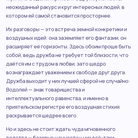
неожиданный ракурс и круг интересных людей, в
котором ей самой становится просторнее.
Их разговоры — это встреча земной конкретики и
воздушных идей: она заземляет его фантазии, он
расширяет её горизонты. Здесь обоим проще быть
собой, ведь дружба не требует той близости, что
даётся им с трудом в любви, зато щедро
вознаграждает уважением к свободе друг друга.
Дружба выходит у них лучшей сферой не случайно:
Водолей — знак товарищества и
интеллектуального равенства, и именно в
приятельском регистре его воздушная стихия
раскрывается щедрее всего.
Но и здесь не стоит ждать чуда мгновенного
родства — базовые ценности у них всё-таки