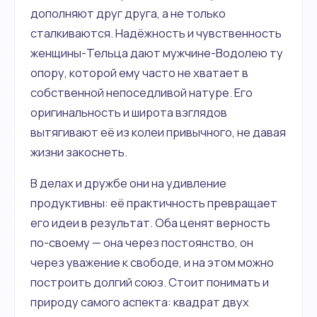
дополняют друг друга, а не только
сталкиваются. Надёжность и чувственность
женщины-Тельца дают мужчине-Водолею ту
опору, которой ему часто не хватает в
собственной непоседливой натуре. Его
оригинальность и широта взглядов
вытягивают её из колеи привычного, не давая
жизни закоснеть.
В делах и дружбе они на удивление
продуктивны: её практичность превращает
его идеи в результат. Оба ценят верность
по-своему — она через постоянство, он
через уважение к свободе, и на этом можно
построить долгий союз. Стоит понимать и
природу самого аспекта: квадрат двух