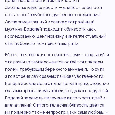
ценит неспешность, тактильность и
эмоциональную близость — для неё телесное и
есть способ глубокого душевного соединения.
Экспериментальный и слегка отстранённый
мужчина-Водолей подходит к близости как к
исследованию, ценя новизну и интеллектуальный
отклик больше, чем привычный ритм.
Ей хочется тепла и постоянства, ему — открытий, и
эта разница темпераментов остаётся для пары
полем, требующим бережного внимания. По сути
это встреча двух разных языков чувственности:
Венера и земля делают для Тельца прикосновение
главным признанием в любви, тогда как воздушный
Водолей переводит влечение в плоскость идей и
впечатлений. Оттого телесная близость даётся
им примерно так же непросто, как и сама любовь, —