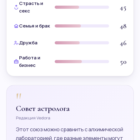
Страсть и
45
секс
48
Семья и брак
46
Дружба
Работа и
50
бизнес
"
Совет астролога
Редакция Vedora
Этот союз можно сравнить с алхимической
лабораторией, где разные элементы могут