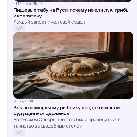
21.12.2025, 19:00
Пищевые табу на Руси: почему не ели лук, грибы
и козлятину
Каждый запрет имел свой смысл
Еда
05.03, 22:00
Как по поморскому рыбнику предсказывали
будущее молодожёнов
На Русском Севере принято было проводить это
таинство за свадебным столом
Еда