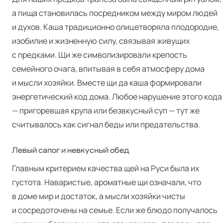
а пища становилась посредником между миром людей
и духов. Каша традиционно олицетворяла плодородие,
изобилие и жизненную силу, связывая живущих
с предками. Щи же символизировали крепость
семейного очага, впитывая в себя атмосферу дома
и мысли хозяйки. Вместе щи да каша формировали
энергетический код дома. Любое нарушение этого кода
— пригоревшая крупа или безвкусный суп — тут же
считывалось как сигнал беды или предательства.
Левый сапог и невкусный обед
Главным критерием качества щей на Руси была их
густота. Наваристые, ароматные щи означали, что
в доме мир и достаток, а мысли хозяйки чисты
и сосредоточены на семье. Если же блюдо получалось