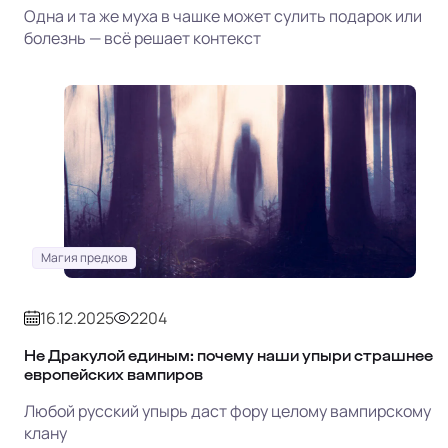
Одна и та же муха в чашке может сулить подарок или
болезнь — всё решает контекст
Магия предков
16.12.2025
2204
Не Дракулой единым: почему наши упыри страшнее
европейских вампиров
Любой русский упырь даст фору целому вампирскому
клану