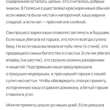
содержимое осталось целым: это считалось добрым
знаком. В Полесье существовал красноречивый обычай
если невеста была чистой и непорочной, кашу варили
сладкой, а если нет — пресной или солёной.
Сам процесс варки каши позволял заглянуть в будущее.
Если каша убегала из горшка, это почти всегда сулило
беду. Но если каша вылезала вглубь печи (к стене), это
предвещало семье богатство и счастье. Если же убегал
вперёд (на шесток), это грозило хозяину разорением
и нищетой. Подгоревшая каша предупреждала
о грядущих неурядицах, а треснувший горшок с кашей
сулил несчастья. Чтобы обезвредить плохую примету,
испорченную кашу отдавали домовому, а битый горшок
ставили в угол.
Многие приметы дошли до наших дней. Если девушка