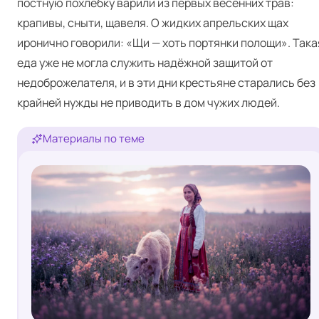
постную похлёбку варили из первых весенних трав:
крапивы, сныти, щавеля. О жидких апрельских щах
иронично говорили: «Щи — хоть портянки полощи». Така
еда уже не могла служить надёжной защитой от
недоброжелателя, и в эти дни крестьяне старались без
крайней нужды не приводить в дом чужих людей.
Материалы по теме