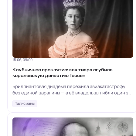
15.06, 09:00
Клубничное проклятие: как тиара сгубила
королевскую династию Гессен
Бриллиантовая диадема пережила авиакатастрофу
без единой царапины — а её владельцы гибли один за
другим больше века
Талисманы