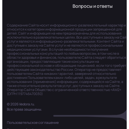
Вопросы и ответы
Содержание Сайта носит информационно-развлекательный характер и
относится к категории информационной продукции запрещенной для
детей. Сайт и информация на нем предназначены для использования
исключительно в развлекательных целях. Все доступные к заказу на Сайт
услуги являются информационно-развлекательными. Контент Сайта и
доступные к заказу на Сайте услуги не являются профессиональными
медицинскими услугами. В случае необходимости получения
профессиональных консультаций по любым вопросам, в том числе в
области здоровья и финансов, пользователю Сайта следует обратиться в
организации, предоставляющие такие консультации на
профессиональной основе и обладающие лицензией, если того требует
действующее законодательство России. Оператор не предоставляет
пользователям Сайта никаких гарантий, заверений относительно
достижения Пользователем каких-либо целей, задач, в результате
использования (применения) информации, содержащейся на Сайте, а
также относительно результатов услуг, доступных к заказу на Сайте.
Оператор Сайта Общество с ограниченной ответственностью «АМ2»
(ОГРН 1197746470030)
© 2026 Vedora.ru.
Все права защищены.
Пользовательское соглашение