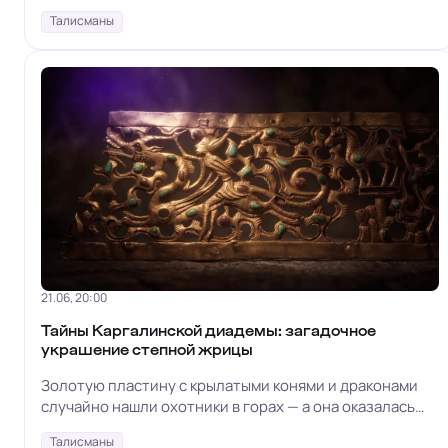
Талисманы
21.06, 20:00
Тайны Каргалинской диадемы: загадочное
украшение степной жрицы
Золотую пластину с крылатыми конями и драконами
случайно нашли охотники в горах — а она оказалась
картой целой Вселенной древних кочевников
Талисманы