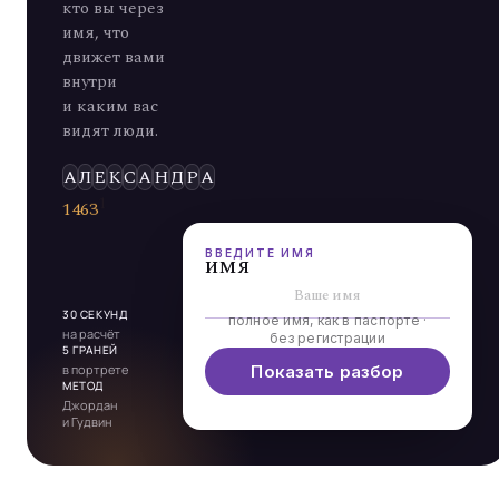
кто вы через
имя, что
движет вами
внутри
и каким вас
видят люди.
А
Л
Е
К
С
А
Н
Д
Р
А
1
4
6
3
1
1
6
5
9
1
= 37 → 10
ВВЕДИТЕ ИМЯ
имя
1
→
30 СЕКУНД
полное имя, как в паспорте ·
на расчёт
без регистрации
5 ГРАНЕЙ
в портрете
Показать разбор
МЕТОД
Джордан
и Гудвин