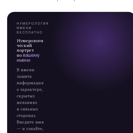
Я
А
7
НУМЕРОЛОГИЯ
ИМЕНИ ·
БЕСПЛАТНО
Нумерологи
ческий
портрет
по
вашему
имени
В имени
зашита
информация
о характере,
скрытых
желаниях
и сильных
сторонах.
Введите имя
— и узнайте,