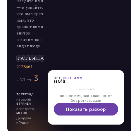
Введите имя
— и узнайте,
кто вы через
имя, что
движет вами
внутри
и каким вас
видят люди.
Э
Л
Ь
Д
ВВЕДИТЕ ИМЯ
имя
30 СЕКУНД
полное имя, как в паспорте ·
на расчёт
без регистрации
5 ГРАНЕЙ
в портрете
Показать разбор
МЕТОД
Джордан
и Гудвин