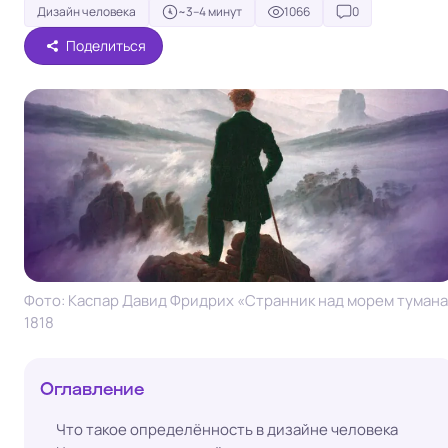
Дизайн человека
~3–4 минут
1066
0
Поделиться
Фото: Каспар Давид Фридрих «Странник над морем тумана
1818
Оглавление
Что такое определённость в дизайне человека