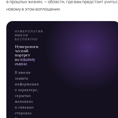
Я
в прошлых жизнях, — области, где вам предстоит учитьс
А
новому в этом воплощении.
7
НУМЕРОЛОГИЯ
ИМЕНИ ·
БЕСПЛАТНО
Нумерологи
ческий
портрет
по
вашему
имени
В имени
зашита
информация
о характере,
скрытых
желаниях
и сильных
сторонах.