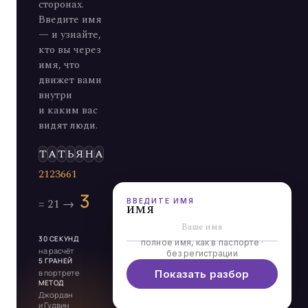
сторонах.
Введите имя
— и узнайте,
кто вы через
имя, что
движет вами
внутри
и каким вас
видят люди.
Э
Л
Ь
ВВЕДИТЕ ИМЯ
имя
30 СЕКУНД
полное имя, как в паспорте ·
на расчёт
без регистрации
5 ГРАНЕЙ
в портрете
Показать разбор
МЕТОД
Джордан
и Гудвин