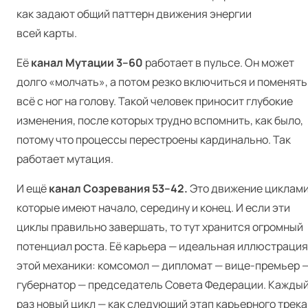
как задают общий паттерн движения энергии
всей карты.
Её
канал Мутации 3–60
работает в пульсе. Он может
долго «молчать», а потом резко включиться и поменять
всё с ног на голову. Такой человек приносит глубокие
изменения, после которых трудно вспомнить, как было,
потому что процессы перестроены кардинально. Так
работает мутация.
И ещё
канал
Созревания 53–42.
Это движение циклами
которые имеют начало, середину и конец. И если эти
циклы правильно завершать, то тут хранится огромный
потенциал роста. Её карьера — идеальная иллюстрация
этой механики: комсомол — дипломат — вице-премьер 
губернатор — председатель Совета Федерации. Кажды
раз новый цикл — как следующий этап карьерного трека