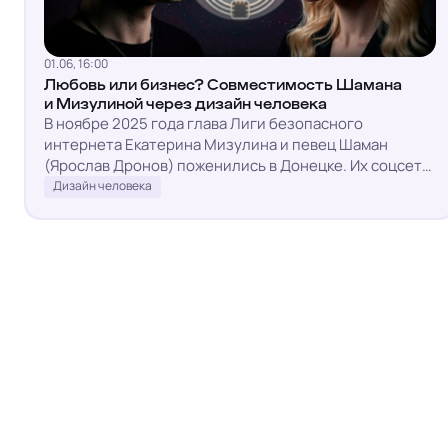
01.06, 16:00
Любовь или бизнес? Совместимость Шамана
и Мизулиной через дизайн человека
В ноябре 2025 года глава Лиги безопасного
интернета Екатерина Мизулина и певец Шаман
(Ярослав Дронов) поженились в Донецке. Их соцсети
взорвались: совместные сторис, поцелуи на камеру,
Дизайн человека
планы на жизнь.Для одних это странная пара:...