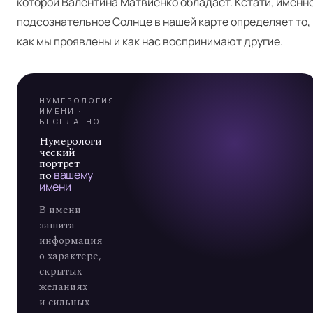
Я
которой Валентина Матвиенко обладает. Кстати, именн
подсознательное Солнце в нашей карте определяет то,
А
как мы проявлены и как нас воспринимают другие.
7
НУМЕРОЛОГИЯ
ИМЕНИ ·
БЕСПЛАТНО
Нумерологи
ческий
портрет
по
вашему
имени
В имени
зашита
информация
о характере,
скрытых
желаниях
и сильных