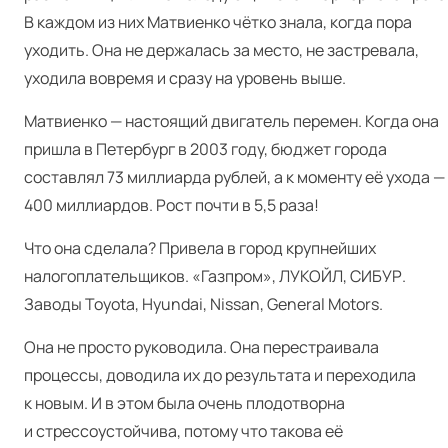
В каждом из них Матвиенко чётко знала, когда пора
уходить. Она не держалась за место, не застревала,
уходила вовремя и сразу на уровень выше.
Матвиенко — настоящий двигатель перемен. Когда она
пришла в Петербург в 2003 году, бюджет города
составлял 73 миллиарда рублей, а к моменту её ухода —
400 миллиардов. Рост почти в 5,5 раза!
Что она сделала? Привела в город крупнейших
налогоплательщиков. «Газпром», ЛУКОЙЛ, СИБУР.
Заводы Toy­ota, Hyundai, Nis­san, Gen­er­al Motors.
Она не просто руководила. Она перестраивала
процессы, доводила их до результата и переходила
к новым. И в этом была очень плодотворна
и стрессоустойчива, потому что такова её