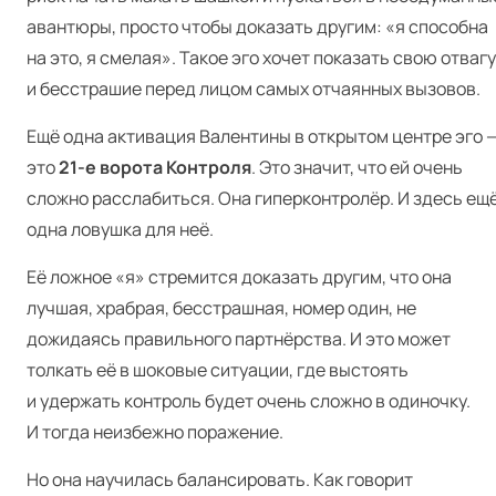
авантюры, просто чтобы доказать другим: «я способна
на это, я смелая». Такое эго хочет показать свою отвагу
и бесстрашие перед лицом самых отчаянных вызовов.
Ещё одна активация Валентины в открытом центре эго 
это
21‑е ворота Контроля
. Это значит, что ей очень
сложно расслабиться. Она гиперконтролёр. И здесь ещ
одна ловушка для неё.
Её ложное «я» стремится доказать другим, что она
лучшая, храбрая, бесстрашная, номер один, не
дожидаясь правильного партнёрства. И это может
толкать её в шоковые ситуации, где выстоять
и удержать контроль будет очень сложно в одиночку.
И тогда неизбежно поражение.
Но она научилась балансировать. Как говорит