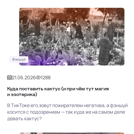
Фэншуй
21.06.2026
1288
Куда поставить кактус (и при чём тут магия
и эзотерика)
В ТикТоке его зовут пожирателем негатива, а фэншуй
косится с подозрением — так куда же на самом деле
девать кактус?