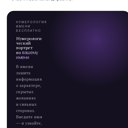
Я
А
7
НУМЕРОЛОГИЯ
ИМЕНИ ·
БЕСПЛАТНО
Нумерологи
ческий
портрет
по
вашему
имени
В имени
зашита
информация
о характере,
скрытых
желаниях
и сильных
сторонах.
Введите имя
— и узнайте,