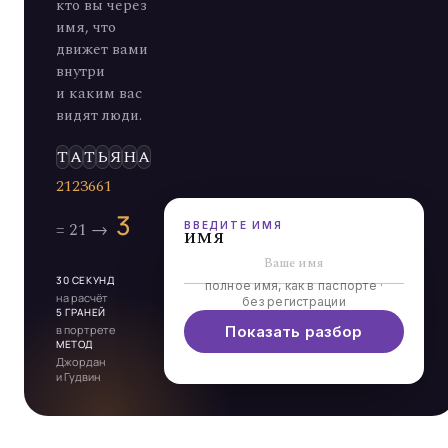
кто вы через
имя, что
движет вами
внутри
и каким вас
видят люди.
Э
ВВЕДИТЕ ИМЯ
имя
30 СЕКУНД
полное имя, как в паспорте ·
на расчёт
без регистрации
5 ГРАНЕЙ
в портрете
Показать разбор
МЕТОД
Джордан
и Гудвин