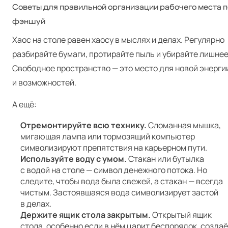
Советы для правильной организации рабочего места п
фэншуй
Хаос на столе равен хаосу в мыслях и делах. Регулярно
разбирайте бумаги, протирайте пыль и убирайте лишнее
Свободное пространство — это место для новой энерги
и возможностей.
А ещё:
Отремонтируйте всю технику.
Сломанная мышка,
мигающая лампа или тормозящий компьютер
символизируют препятствия на карьерном пути.
Используйте воду с умом.
Стакан или бутылка
с водой на столе — символ денежного потока. Но
следите, чтобы вода была свежей, а стакан — всегда
чистым. Застоявшаяся вода символизирует застой
в делах.
Держите ящик стола закрытым.
Открытый ящик
стола, особенно если в нём царит беспорядок, создаё