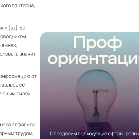
ского пантеона,
или [æ]. Её
роводником
камнях,
лова, а значит,
 информацию от
ывалась её
дающим силой.
знака алфавита.
порным трудом,
Определим подходящие сферы, роли 