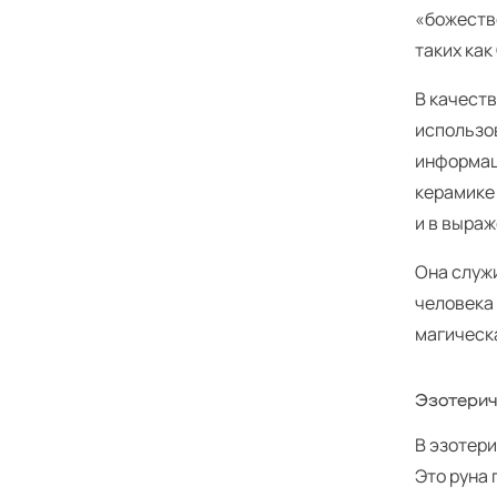
«божество
таких как
В качеств
использо
информац
керамике 
и в выра
Она служ
человека 
магическ
Эзотерич
В эзотери
Это руна 