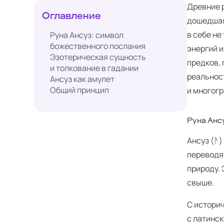
Древние р
Оглавление
дошедшая
в себе не
Руна Ансуз: символ
божественного послания
энергий и
Эзотерическая сущность
предков,
и толкование в гадании
реальност
Ансуз как амулет
Общий принцип
и многогр
Руна Анс
Ансуз (ᚫ)
переводят
природу. 
свыше.
С историч
с латинск