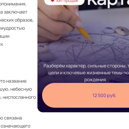
ропонимания,
ка заключает
ческих образов,
с мудростью
ации
ых
Разберём характер, сильные стороны, 
цели и ключевые жизненные темы по
рождения
Это название
ысшую, небесную
12 500 руб.
я, ниспосланного
ую связана
, означающего