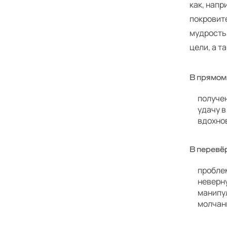
как, напр
покровите
мудрость
цели, а т
В прямом
получе
удачу в
вдохнов
В перевё
пробле
неверн
манипу
молчан