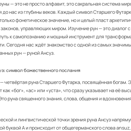
уны — это не просто алфавит, это сакральная система ми
 до нас из глубины веков. Каждый символ Старшего Футар
 только фонетическое значение, но и целый пласт архетипи
 законов, управляющих миром. Изучение рун — это диалог 
 путь к самопознанию и мощный инструмент для трансформ
и. Сегодня нас ждёт знакомство с одной из самых значим
анных рун — руной Ансуз.
уз: символ божественного послания
 — четвёртая руна Старшего Футарка, посвящённая богам. 
 как «бог», «ас» или «уста», что сразу указывает на её в
Это руна священного знания, слова, общения и вдохновени
еской и лингвистической точки зрения руна Ансуз напрям
ой буквой A и происходит от общегерманского слова ansuz