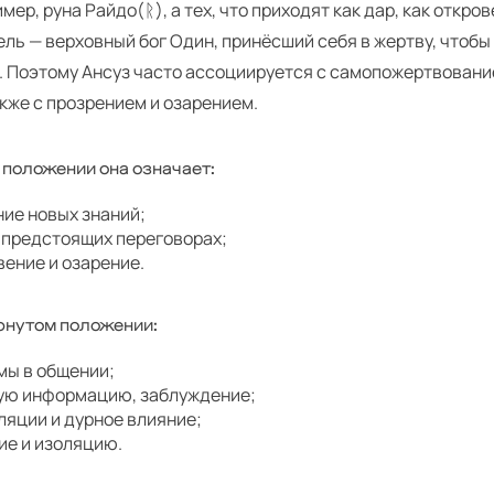
имер, руна Райдо(ᚱ), а тех, что приходят как дар, как откров
ль — верховный бог Один, принёсший себя в жертву, чтобы
. Поэтому Ансуз часто ассоциируется с самопожертвован
акже с прозрением и озарением.
 положении она означает:
ние новых знаний;
 предстоящих переговорах;
ение и озарение.
рнутом положении:
мы в общении;
ую информацию, заблуждение;
ляции и дурное влияние;
ие и изоляцию.