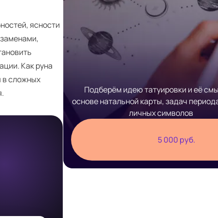
ностей, ясности
кзаменами,
тановить
ации. Как руна
я в сложных
Подберём идею татуировки и её смы
.
основе натальной карты, задач период
личных символов
5 000 руб.