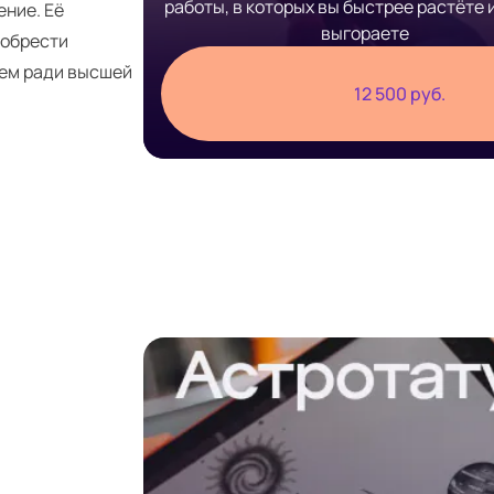
работы, в которых вы быстрее растёте 
ение. Её
выгораете
 обрести
ием ради высшей
12 500 руб.