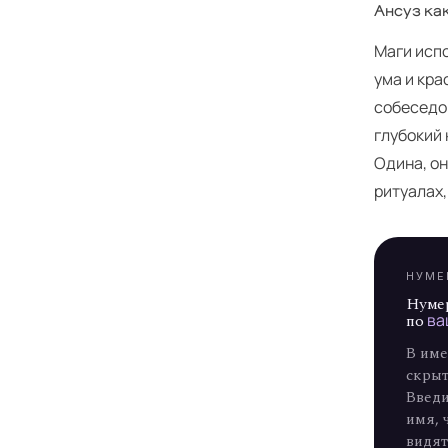
Ансуз ка
Маги исп
ума и кр
Я
собеседо
глубокий 
Одина, он
ритуалах
НУМЕ
Нуме
по
ва
В име
скрыт
Введи
имя, 
видят