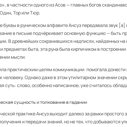
», в частности одного из Асов — главных богов скандинав
 Один, Тор или Тюр.
е буквы в руническом алфавите Ансуз передавала звук [a] 
вание в письме подчёркивает основную функцию — быть п
ии. В древнейших сохранившихся надписях, найденных на 
и предметах быта, эта руна была кирпичиком в построении с
жении мысли.
ила практическим целям коммуникации: помогала донести
к человеку. Однако даже в этом утилитарном значении скр
ая суть: слово, особенно написанное, уже считалось обла
еская сущность и толкование в гадании
ческой практике Ансуз выходит далеко за рамки простого 
получения и передачи знаний, но не тех, что добываются у