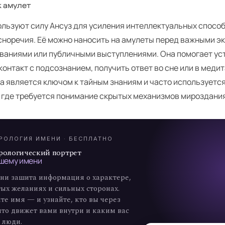
к амулет
ользуют силу Ансуз для усиления интеллектуальных способ
асноречия. Её можно наносить на амулеты перед важными э
ваниями или публичными выступлениями. Она помогает ус
контакт с подсознанием, получить ответ во сне или в медит
а является ключом к тайным знаниям и часто используетс
А
, где требуется понимание скрытых механизмов мироздания
7
РОЛОГИЯ ИМЕНИ · БЕСПЛАТНО
рологический портрет
шему имени
ни зашита информация о характере,
ых желаниях и сильных сторонах.
те имя — и узнайте, кто вы через
что движет вами внутри и каким вас
 люди.