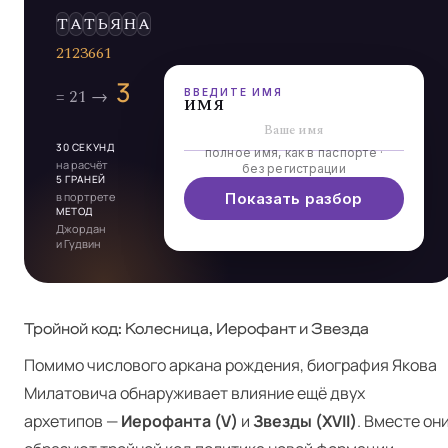
Э
Л
Ь
Д
А
ВВЕДИТЕ ИМЯ
имя
30 СЕКУНД
полное имя, как в паспорте ·
на расчёт
без регистрации
5 ГРАНЕЙ
в портрете
Показать разбор
МЕТОД
Джордан
и Гудвин
Тройной код: Колесница, Иерофант и Звезда
Помимо числового аркана рождения, биография Якова
Милатовича обнаруживает влияние ещё двух
архетипов —
Иерофанта (V)
и
Звезды (XVII)
. Вместе он