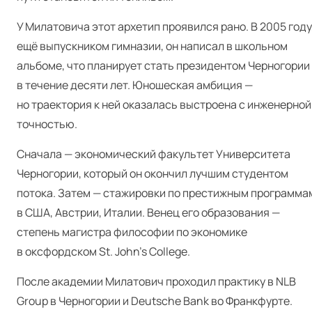
У Милатовича этот архетип проявился рано. В 2005 году
ещё выпускником гимназии, он написал в школьном
альбоме, что планирует стать президентом Черногории
в течение десяти лет. Юношеская амбиция —
но траектория к ней оказалась выстроена с инженерной
точностью.
Сначала — экономический факультет Университета
Черногории, который он окончил лучшим студентом
потока. Затем — стажировки по престижным программа
в США, Австрии, Италии. Венец его образования —
степень магистра философии по экономике
в оксфордском St. John’s College.
После академии Милатович проходил практику в NLB
Group в Черногории и Deutsche Bank во Франкфурте.