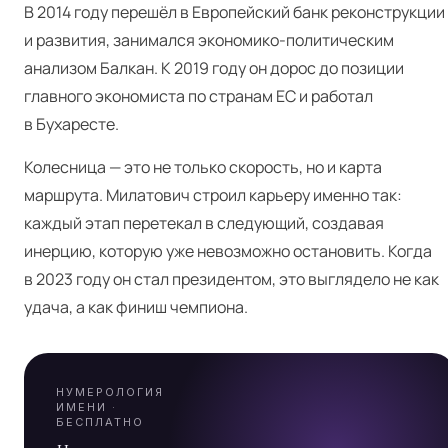
В 2014 году перешёл в Европейский банк реконструкции
и развития, занимался экономико-политическим
анализом Балкан. К 2019 году он дорос до позиции
главного экономиста по странам ЕС и работал
в Бухаресте.
Колесница — это не только скорость, но и карта
маршрута. Милатович строил карьеру именно так:
Я
каждый этап перетекал в следующий, создавая
инерцию, которую уже невозможно остановить. Когда
в 2023 году он стал президентом, это выглядело не как
А
удача, а как финиш чемпиона.
НУМЕРОЛОГИЯ
ИМЕНИ ·
БЕСПЛАТНО