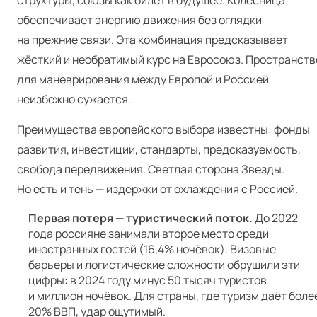
структуры, союзы как билет в будущее. Колесница
обеспечивает энергию движения без оглядки
на прежние связи. Эта комбинация предсказывает
жёсткий и необратимый курс на Евросоюз. Пространств
для маневрирования между Европой и Россией
неизбежно сужается.
Преимущества европейского выбора известны: фонды
развития, инвестиции, стандарты, предсказуемость,
свобода передвижения. Светлая сторона Звезды.
Но есть и тень — издержки от охлаждения с Россией.
Первая потеря — туристический поток.
До 2022
года россияне занимали второе место среди
иностранных гостей (16,4% ночёвок). Визовые
барьеры и логистические сложности обрушили эти
цифры: в 2024 году минус 50 тысяч туристов
и миллион ночёвок. Для страны, где туризм даёт боле
20% ВВП, удар ощутимый.