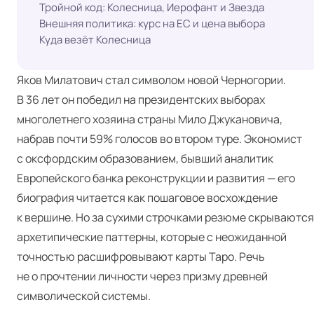
Тройной код: Колесница, Иерофант и Звезда
Внешняя политика: курс на ЕС и цена выбора
Куда везёт Колесница
Яков Милатович стал символом новой Черногории.
В 36 лет он победил на президентских выборах
многолетнего хозяина страны Мило Джукановича,
набрав почти 59% голосов во втором туре. Экономист
с оксфордским образованием, бывший аналитик
Европейского банка реконструкции и развития — его
биография читается как пошаговое восхождение
к вершине. Но за сухими строчками резюме скрываются
архетипические паттерны, которые с неожиданной
точностью расшифровывают карты Таро. Речь
не о прочтении личности через призму древней
символической системы.