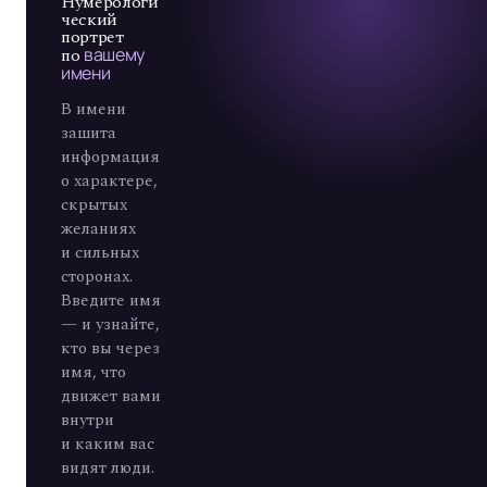
7
Нумерологи
ческий
портрет
по
вашему
имени
В имени
зашита
информация
о характере,
скрытых
желаниях
и сильных
сторонах.
Введите имя
— и узнайте,
кто вы через
имя, что
движет вами
внутри
и каким вас
видят люди.