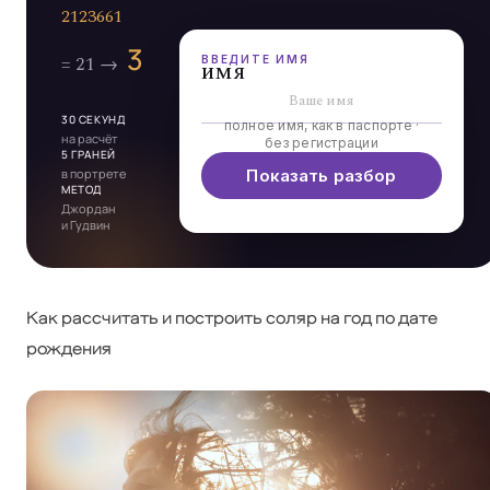
ВВЕДИТЕ ИМЯ
имя
30 СЕКУНД
полное имя, как в паспорте ·
на расчёт
без регистрации
5 ГРАНЕЙ
в портрете
Показать разбор
МЕТОД
Джордан
и Гудвин
Как рассчитать и построить соляр на год по дате
рождения