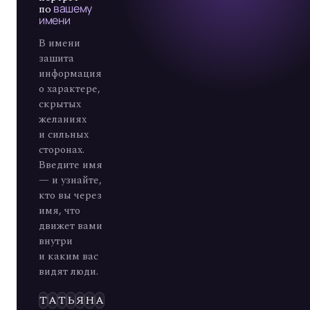
по
вашему
имени
В имени
зашита
информация
о характере,
скрытых
желаниях
и сильных
сторонах.
Введите имя
— и узнайте,
кто вы через
имя, что
движет вами
внутри
и каким вас
видят люди.
Э
Л
Ь