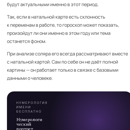
будут актуальными именно в этот период.
Так, если в натальной карте есть склонность
к переменам в работе, то гороскоп может показать,
произойдут ли они именно в этом году или тема
останется фоном.
Я
При анализе соляра его всегда рассматривают вместе
с натальной картой. Сам по себе он не даёт полной
картины — он работает только в связке с базовыми
А
данными о человеке.
7
НУМЕРОЛОГИЯ
ИМЕНИ ·
БЕСПЛАТНО
Нумерологи
ческий
портрет