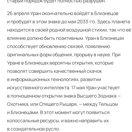
старый порядок будет полностью разрушен.
26 апреля Уран окончательно войдёт в Близнецов
и пробудет в этом знаке до мая 2033-го. Здесь планета
находится в своей родной воздушной стихии, так что её
влияние должно быть позитивным. Уран в Близнецах
способствует обновлению связей, появлению
оригинальных форм общения, прорыву в науке. При
Уране в Близнецах вероятны открытия, которые
позволят совершить качественный скачок
в информационных технологиях, развитии
искусственного интеллекта. 17 мая Уран участвует
в полноценном открытии знака Высшего Зодиака —
Охотника, или Спящего Рыцаря, — между Тельцом
и Близнецами. В этот момент могут появиться
колоссальные ресурсы, и важно направить их
в созидательное русло.