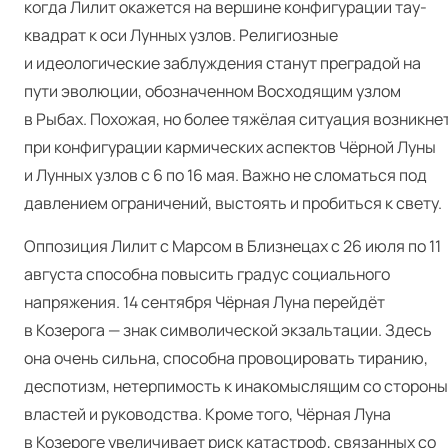
когда Лилит окажется на вершине конфигурации тау-
квадрат к оси Лунных узлов. Религиозные
и идеологические заблуждения станут преградой на
пути эволюции, обозначенном Восходящим узлом
в Рыбах. Похожая, но более тяжёлая ситуация возникне
при конфигурации кармических аспектов Чёрной Луны
и Лунных узлов с 6 по 16 мая. Важно не сломаться под
давлением ограничений, выстоять и пробиться к свету.
Оппозиция Лилит с Марсом в Близнецах с 26 июля по 11
августа способна повысить градус социального
напряжения. 14 сентября Чёрная Луна перейдёт
в Козерога — знак символической экзальтации. Здесь
она очень сильна, способна провоцировать тиранию,
деспотизм, нетерпимость к инакомыслящим со стороны
властей и руководства. Кроме того, Чёрная Луна
в Козероге увеличивает риск катастроф, связанных со