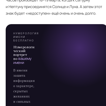
Я
Часов произойдёт 18–19 марта, когда к Сатурну
и Нептуну присоединятся Солнце и Луна. А затем этот
А
знак будет «недоступен» ещё очень и очень долго.
7
НУМЕРОЛОГИЯ
ИМЕНИ ·
БЕСПЛАТНО
Нумерологи
ческий
портрет
по
вашему
имени
В имени
зашита
информация
о характере,
скрытых
желаниях
и сильных