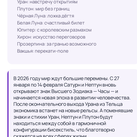
Уран: навстречу открытиям
Плутон: мир без границ
Чёрная Луна: ложка дёгтя
Белая Луна: счастливый билет
Юпитер: с королевским размахом
Хирон: искусство переговоров
Прозерпина: за гранью возможного
Вакшья: перекати‑поле
В 2026 году мир ждут большие перемены. С 27 
января по 14 февраля Сатурн и Нептун вновь 
открывают знак Высшего Зодиака — Часы — и 
начинается новая эпоха в развитии человечества. 
После окончательного выхода Урана из Тельца 
экономика встанет на новые рельсы. А поменявшие 
знаки и стихии Уран, Нептун и Плутон будут 
находиться между собой в гармоничной 
конфигурации бисекстиль, что благотворно 
скажется на всех сферах жизни.