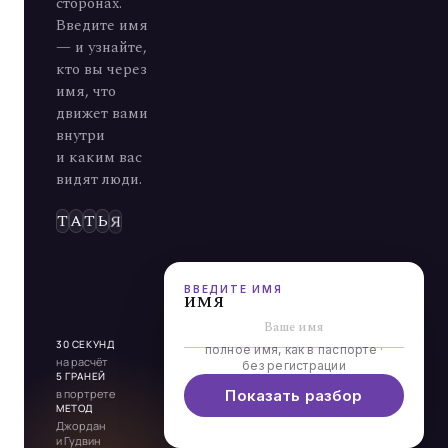
сторонах.
Введите имя
— и узнайте,
кто вы через
имя, что
движет вами
внутри
и каким вас
видят люди.
Т
А
Т
Ь
Я
Н
А
1
6
2
1
2
3
6
ВВЕДИТЕ ИМЯ
имя
30 СЕКУНД
полное имя, как в паспорте ·
на расчёт
без регистрации
5 ГРАНЕЙ
в портрете
Показать разбор
МЕТОД
Джордан
и Гудвин