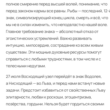
полное смирение перед высшей волей, понимание, что
перед законом кармы все равны. Рыбы — последний, 12‑
знак, символизирующий конец цикла, смерть и всё, что
мы не в силах изменить, что неподвластно нашей воле.
Главное требование знака — абсолютный отказ от
эгоистических устремлений. Важно развивать
интуицию, милосердие, сострадание ко всем живым
существам. Эти мощные духовные ресурсы помогут
справиться с любыми трудностями, в том числе и с
телесными недугами.
27 июля Восходящий узел перейдёт в знак Водолея,
а Нисходящий — во Льва, и перед нами встанут новые
задачи. Предстоит избавиться от свойственных Льву
элитарности, любви к роскоши, эгоцентризма,
позёрства, гордыни. Нельзя будет гордиться своими