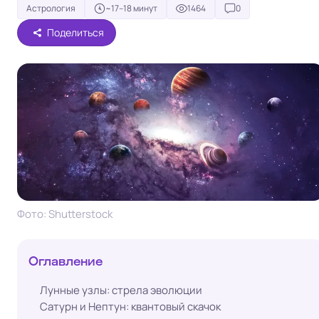
Астрология
~17–18 минут
1464
0
Поделиться
Фото: Shutterstock
Оглавление
Лунные узлы: стрела эволюции
Сатурн и Нептун: квантовый скачок