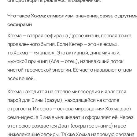
оплодотворить реальность озарениями.
Что такое Хохма: символизм, значение, связь с другим
сефирами
Хохма — вторая сефира на Древе жизни, первая точка
проявленного бытия. Если Кетер — это «я есмь»,
то Хохма — «я знаю». Это активный, динамичный,
мужской принцип (Аба — отец), изливающий поток
чистой творческой энергии. Её часто называют отцом
всех вещей.
Хохма находится на столпе милосердия и является
парой для Бины (разум), находящейся на столпе
строгости. Их союз — основа мироздания: Хохма даёт
семя-идею, а Бина вынашивает и оформляет её. Через
этот союз рождается Даат (сокрытое знание) и все
нижележащие сефиры. Также Хохма напрямую связана