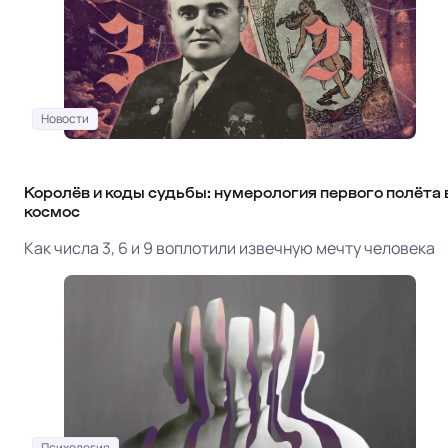
Новости
Королёв и коды судьбы: нумерология первого полёта 
космос
Как числа 3, 6 и 9 воплотили извечную мечту человека
Психология