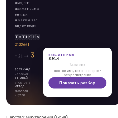
имя, что
движет вами
внутри
и каким вас
видят люди.
Э
Л
Ь
Д
А
ВВЕДИТЕ ИМЯ
имя
30 СЕКУНД
полное имя, как в паспорте ·
на расчёт
без регистрации
5 ГРАНЕЙ
в портрете
Показать разбор
МЕТОД
Джордан
и Гудвин
Царство: мир творения (Брия)