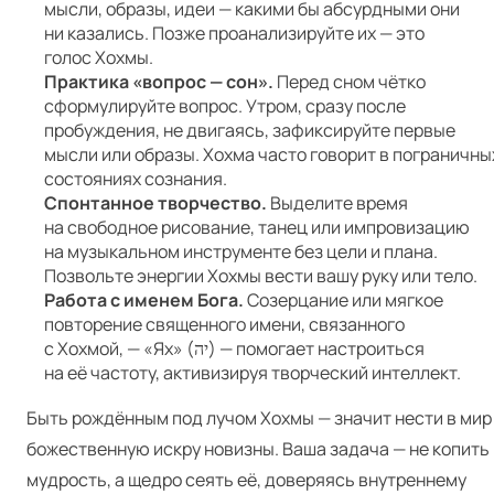
мысли, образы, идеи — какими бы абсурдными они
ни казались. Позже проанализируйте их — это
голос Хохмы.
Практика «вопрос — сон».
Перед сном чётко
сформулируйте вопрос. Утром, сразу после
пробуждения, не двигаясь, зафиксируйте первые
мысли или образы. Хохма часто говорит в пограничны
состояниях сознания.
Спонтанное творчество.
Выделите время
на свободное рисование, танец или импровизацию
на музыкальном инструменте без цели и плана.
Позвольте энергии Хохмы вести вашу руку или тело.
Работа с именем Бога.
Созерцание или мягкое
повторение священного имени, связанного
с Хохмой, — «Ях» (יה) — помогает настроиться
на её частоту, активизируя творческий интеллект.
Быть рождённым под лучом Хохмы — значит нести в мир
божественную искру новизны. Ваша задача — не копить
мудрость, а щедро сеять её, доверяясь внутреннему