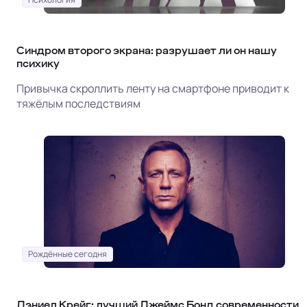
Синдром второго экрана: разрушает ли он нашу
психику
Привычка скроллить ленту на смартфоне приводит к
тяжёлым последствиям
Рождённые сегодня
Дэниел Крейг: лучший Джеймс Бонд современности