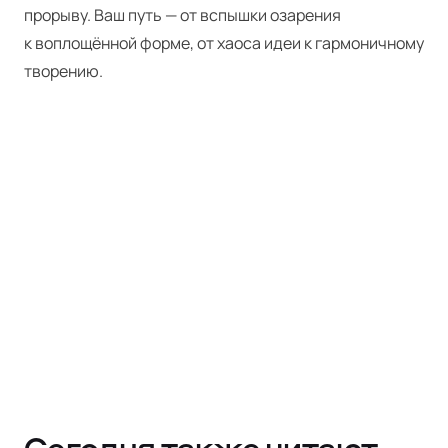
прорыву. Ваш путь — от вспышки озарения
к воплощённой форме, от хаоса идеи к гармоничному
творению.