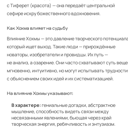
с Тиферет (красота) — она передаёт центральной
сефире искру божественного вдохновения.
Как Хохма влияет на судьбу
Влияние Хохмы — это давление творческого потенциала
который ищет выход. Такие люди — прирождённые
новаторы, изобретатели и провидцы. Их путь —
не анализ, а озарение. Они часто схватывают суть веще
мгновенно, интуитивно, но могут испытывать трудности
с объяснением своих идей и их систематизацией.
На влияние Хохмы указывают:
В характере:
гениальные догадки, абстрактное
мышление, способность видеть связи между
несвязанными явлениями, бьющая через край
творческая энергия, ребячливость и энтузиазм.