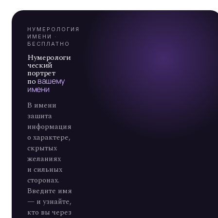
Я
А
7
НУМЕРОЛОГИЯ
ИМЕНИ ·
БЕСПЛАТНО
Нумерологи
ческий
портрет
по
вашему
имени
В имени
зашита
информация
о характере,
скрытых
желаниях
и сильных
сторонах.
Введите имя
— и узнайте,
кто вы через