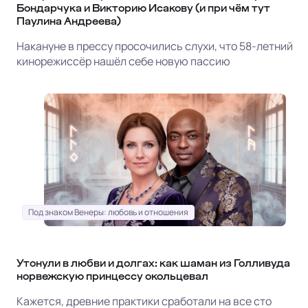
Бондарчука и Викторию Исакову (и при чём тут
Паулина Андреева)
Накануне в прессу просочились слухи, что 58-летний
кинорежиссёр нашёл себе новую пассию
Под знаком Венеры: любовь и отношения
Утонули в любви и долгах: как шаман из Голливуда
норвежскую принцессу окольцевал
Кажется, древние практики сработали на все сто