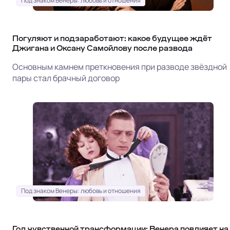
Под знаком Венеры: любовь и отношения
Погуляют и подзаработают: какое будущее ждёт
Джигана и Оксану Самойлову после развода
Основным камнем преткновения при разводе звёздной
пары стал брачный договор
Под знаком Венеры: любовь и отношения
Год чувственной трансформации: Венера повлияет на