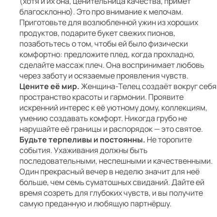
(хотя и их она, ценительница качества, примет
благосклонно). Это про внимание к мелочам.
Приготовьте для возлюбленной ужин из хороших
продуктов, подарите букет свежих пионов,
позаботьтесь о том, чтобы ей было физически
комфортно: предложите плед, когда прохладно,
сделайте массаж плеч. Она воспринимает любовь
через заботу и осязаемые проявления чувств.
Цените её мир.
Женщина-Телец создаёт вокруг себя
пространство красоты и гармонии. Проявите
искренний интерес к её уютному дому, коллекциям,
умению создавать комфорт. Никогда грубо не
нарушайте её границы и распорядок — это святое.
Будьте терпеливы и постоянны.
Не торопите
события. Ухаживания должны быть
последовательными, неспешными и качественными.
Один прекрасный вечер в неделю значит для неё
больше, чем семь суматошных свиданий. Дайте ей
время созреть для глубоких чувств, и вы получите
самую преданную и любящую партнёршу.