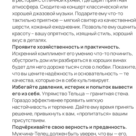
в ресторан с отличной кухней, где царит приятная
атмосфера. Сходите на концерт классической или
хорошей джазовой музыки. Подарите ему что-то
тактильно приятное — мягкий свитер из качественной
шерсти, кожаный ежедневник. Позвольте ему оценит
красоту – вашу опрятность, изящный стиль, хороший
вкус в деталях.
Проявите хозяйственность и практичность.
Искренний комплимент его умению что-то починить,
обустроить дом или разбираться в хороших винах
будет для него дороже тысяч слов о любви. Покажите
что вы цените надёжность и основательность — те
качества, которые он в себе культивирует.
Избегайте давления, истерик и попыток вывести
его из себя.
Упрямство Тельца — гранитная стена.
Гораздо эффективнее проявить мягкую
настойчивость и терпение. Дайте ему время принять
решение, привыкнуть к вам, «пропитаться» вашим
присутствием.
Подчёркивайте свою верность и преданность.
Мужчина-Телец должен быть уверен, что вы — его,