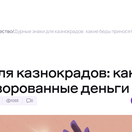
щество
/
Дурные знаки для казнокрадов: какие беды принося
ля казнокрадов: ка
ворованные деньги
1093
0