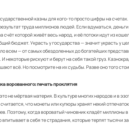
сударственной казны для кого-то просто цифры на счетах.
результат труда миллионов людей. Если вдуматься, деньги 
за счёт которой живёт весь народ, и её потоки идут из кош
бщий бюджет. Украсть у государства — значит украсть у це
зло всем — от самых обездоленных до богатейших предста
 И некоторые рискуют и берут на себя такой груз. Казнокр
шают всё. Но посмотрите на их судьбы. Разве оно того сто
ка ворованного: печать проклятия
это не мёртвая материя. В культуре многих народов и в эз
считается, что монеты или купюры хранят некий отпечаток
в. Поэтому, когда вороватый чиновник кладёт миллионы в 
о впитывает в себя те страдания, которые терпят тысячи 