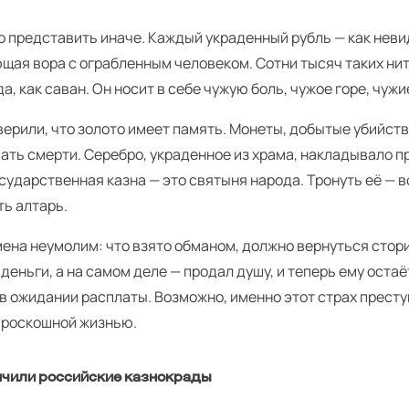
о представить иначе. Каждый украденный рубль — как неви
щая вора с ограбленным человеком. Сотни тысяч таких ни
а, как саван. Он носит в себе чужую боль, чужое горе, чужи
ерили, что золото имеет память. Монеты, добытые убийств
ать смерти. Серебро, украденное из храма, накладывало п
осударственная казна — это святыня народа. Тронуть её — в
ть алтарь.
ена неумолим: что взято обманом, должно вернуться стори
 деньги, а на самом деле — продал душу, и теперь ему оста
в ожидании расплаты. Возможно, именно этот страх престу
а роскошной жизнью.
нчили российские казнокрады