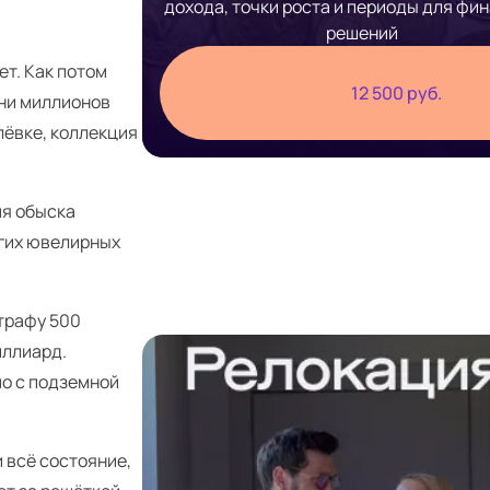
дохода, точки роста и периоды для фи
решений
т. Как потом
12 500 руб.
тни миллионов
лёвке, коллекция
мя обыска
огих ювелирных
штрафу 500
иллиард.
мо с подземной
 всё состояние,