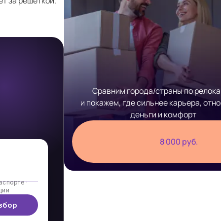
ет за решёткой.
Сравним города/страны по релок
и покажем, где сильнее карьера, отн
деньги и комфорт
8 000 руб.
аспорте ·
ции
збор