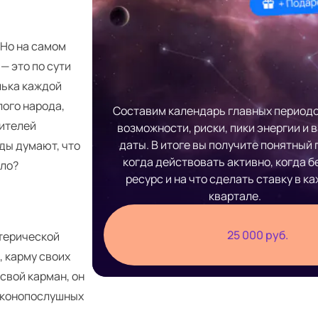
 Но на самом
— это по сути
елька каждой
лого народа,
Составим календарь главных периодо
вителей
возможности, риски, пики энергии и 
даты. В итоге вы получите понятный 
ады думают, что
когда действовать активно, когда б
ило?
ресурс и на что сделать ставку в к
квартале.
25 000 руб.
отерической
, карму своих
свой карман, он
законопослушных