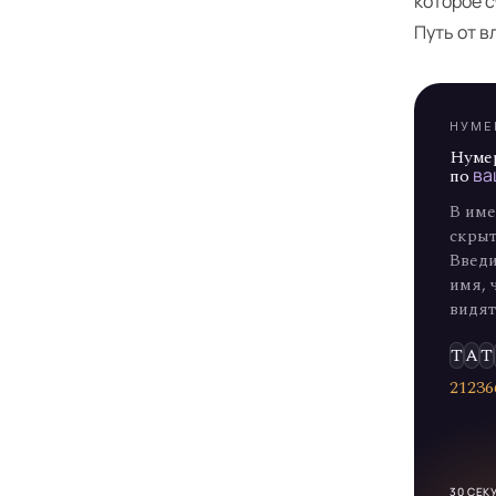
Я
которое с
Путь от в
НУМЕ
Нуме
по
ва
В име
скрыт
Введи
имя, 
видят
Т
А
Т
2
1
2
3
6
= 21
30 СЕК