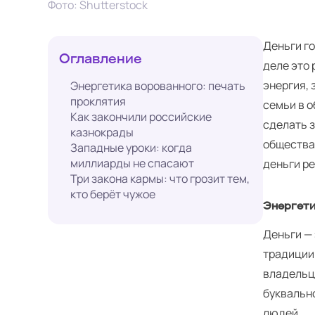
Фото: Shutterstock
Деньги го
Оглавление
деле это 
энергия, 
Энергетика ворованного: печать
проклятия
семьи в о
Как закончили российские
сделать 
казнокрады
общества.
Западные уроки: когда
миллиарды не спасают
деньги ре
Три закона кармы: что грозит тем,
кто берёт чужое
Энергети
Деньги — 
традиции 
владельце
буквальн
людей.