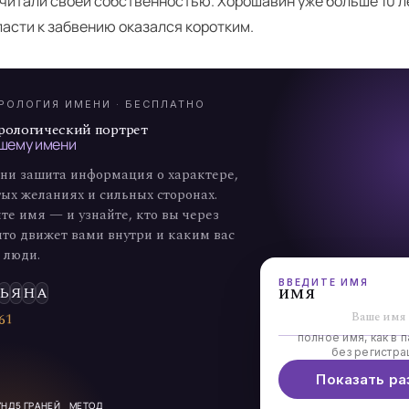
читали своей собственностью. Хорошавин уже больше 10 л
А
ласти к забвению оказался коротким.
7
РОЛОГИЯ ИМЕНИ · БЕСПЛАТНО
рологический портрет
шему имени
ни зашита информация о характере,
ых желаниях и сильных сторонах.
те имя — и узнайте, кто вы через
что движет вами внутри и каким вас
 люди.
ВВЕДИТЕ ИМЯ
имя
Ь
Я
Н
А
6
1
полное имя, как в п
3
без регистра
 →
Показать ра
УНД
5 ГРАНЕЙ
МЕТОД