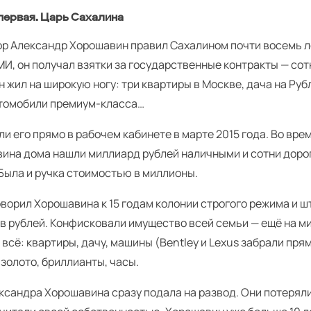
первая. Царь Сахалина
ор Александр Хорошавин правил Сахалином почти восемь ле
МИ, он получал взятки за государственные контракты — со
н жил на широкую ногу: три квартиры в Москве, дача на Руб
втомобили премиум-класса…
и его прямо в рабочем кабинете в марте 2015 года. Во вре
вина дома нашли миллиард рублей наличными и сотни дор
Была и ручка стоимостью в миллионы.
ворил Хорошавина к 15 годам колонии строгого режима и 
в рублей. Конфисковали имущество всей семьи — ещё на м
всё: квартиры, дачу, машины (Bent­ley и Lexus забрали пря
 золото, бриллианты, часы.
ксандра Хорошавина сразу подала на развод. Они потеряли