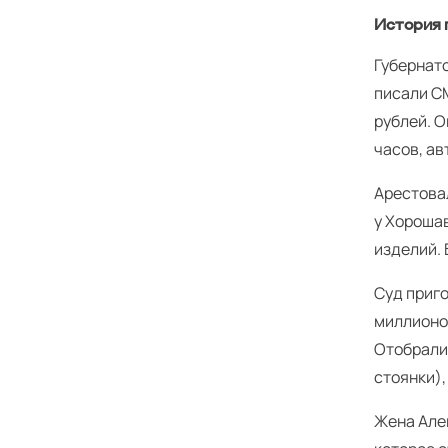
История 
Губернат
писали С
рублей. О
часов, а
Арестовал
у Хороша
изделий. 
Суд приго
миллионо
Отобрали 
стоянки),
Жена Але