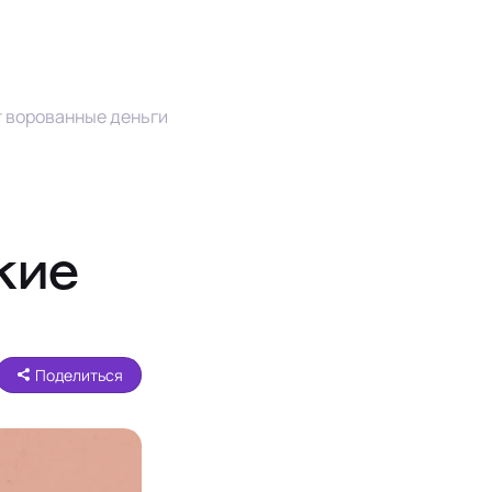
т ворованные деньги
кие
Поделиться