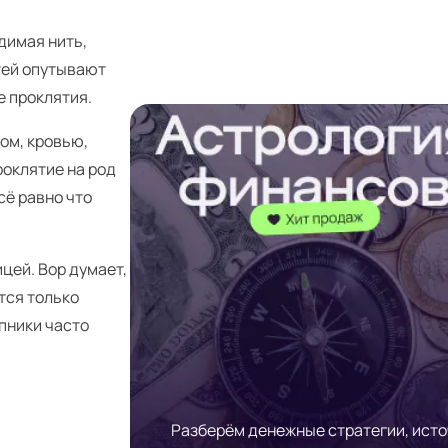
димая нить,
тей опутывают
е проклятия.
ом, кровью,
роклятие на род
сё равно что
цей. Вор думает,
ётся только
пники часто
Разберём денежные стратегии, ист