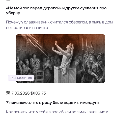
«Не мой пол перед дорогой» и другие суеверия про
уборку
Почему у славян веник считался оберегом, а пыль в дом
не протирали начисто
Тайные знания
17.03.2026
103173
7 признаков, что в роду были ведьмы и колдуны
Как понять, что у тебя в роду были ведьмы: внешние и