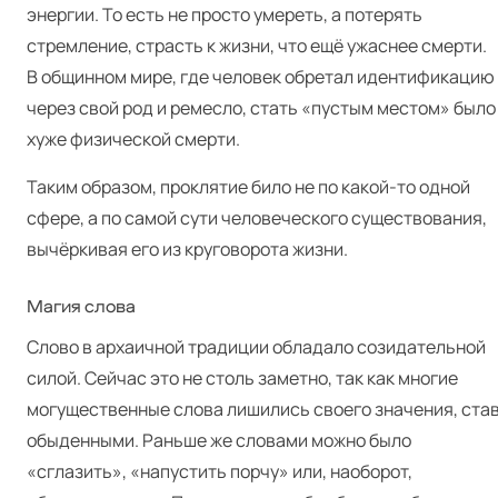
энергии. То есть не просто умереть, а потерять
стремление, страсть к жизни, что ещё ужаснее смерти.
В общинном мире, где человек обретал идентификацию
через свой род и ремесло, стать «пустым местом» было
хуже физической смерти.
Таким образом, проклятие било не по какой-то одной
сфере, а по самой сути человеческого существования,
вычёркивая его из круговорота жизни.
Магия слова
Слово в архаичной традиции обладало созидательной
силой. Сейчас это не столь заметно, так как многие
могущественные слова лишились своего значения, ста
обыденными. Раньше же словами можно было
«сглазить», «напустить порчу» или, наоборот,