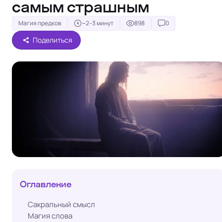
самым страшным
Магия предков
~2–3 минут
898
0
Поделиться
Оглавление
Сакральный смысл
Магия слова