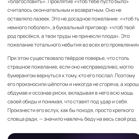
«благословить». Проклятие «чтоб тебе пусто было»
считалось окончательным и возвратным. Оно не
оставляло лазеек. Это не досадное пожелание: «чтоб т
немного поболел», а буквальный приговор: «чтоб твой
род пресёкся, а твои труды не принесли плода». Это
пожелание тотального небытия во всех его проявлениях
При этом существовало твёрдое поверье, что столь
страшное пожелание, если оно несправедливо, могло
бумерангом вернуться к тому, кто его послал. Поэтому
его произносили шёпотом и никогда не сгоряча, а хорош
Я
обдумав и осознав риски, вкладывая в него всю мощь
своей обиды и понимая, что ставят под удар и себя.
Произнести его вслух, как бы походя, просто крепкого
словца ради, — значило навлечь беду на весь свой род.