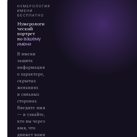
А
7
НУМЕРОЛОГИЯ
ИМЕНИ ·
БЕСПЛАТНО
Нумерологи
ческий
портрет
по
вашему
имени
В имени
зашита
информация
о характере,
скрытых
желаниях
и сильных
сторонах.
Введите имя
— и узнайте,
кто вы через
имя, что
движет вами