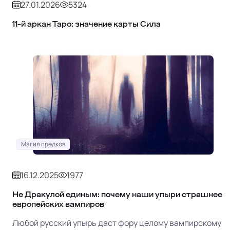
27.01.2026
5324
11‑й аркан Таро: значение карты Сила
Магия предков
16.12.2025
1977
Не Дракулой единым: почему наши упыри страшнее
европейских вампиров
Любой русский упырь даст фору целому вампирскому