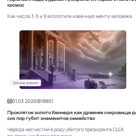
космос
Как числа 3, 6 и 9 воплотили извечную мечту человека
Тайные знания
01.03.2026
18851
Проклятое золото Кеннеди: как древнее сокровище д
сих пор губит знаменитое семейство
Череда несчастий в роду убитого президента США