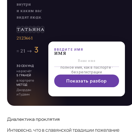
внутри
и каким вас
видят люди.
Э
Л
Ь
Д
А
ВВЕДИТЕ ИМЯ
имя
30 СЕКУНД
полное имя, как в паспорте ·
на расчёт
без регистрации
5 ГРАНЕЙ
в портрете
Показать разбор
МЕТОД
Джордан
и Гудвин
Диалектика проклятия
Интересно, что в славянской традиции пожелание