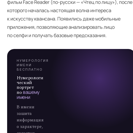
фильм Face Read­er (по-русски — «Чтец по лицу»), после
Я
которого началась настоящая волна интереса
к искусству квансана. Появились даже мобильные
приложения, позволяющие анализировать лицо
А
по селфи и получать базовые предсказания.
7
НУМЕРОЛОГИЯ
ИМЕНИ ·
БЕСПЛАТНО
Нумерологи
ческий
портрет
по
вашему
имени
В имени
зашита
информация
о характере,