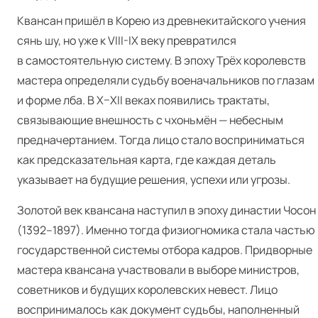
Квансан пришёл в Корею из древнекитайского учения
сянь шу, но уже к VIII-IX веку превратился
в самостоятельную систему. В эпоху Трёх королевств
мастера определяли судьбу военачальников по глазам
и форме лба. В X–XII веках появились трактаты,
связывающие внешность с чхоньмён — небесным
предначертанием. Тогда лицо стало восприниматься
как предсказательная карта, где каждая деталь
указывает на будущие решения, успехи или угрозы.
Золотой век квансана наступил в эпоху династии Чосон
(1392–1897). Именно тогда физиогномика стала частью
государственной системы отбора кадров. Придворные
мастера квансана участвовали в выборе министров,
советников и будущих королевских невест. Лицо
воспринималось как документ судьбы, наполненный