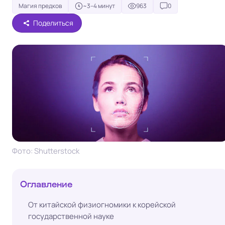
Магия предков
~3–4 минут
963
0
Поделиться
Фото: Shutterstock
Оглавление
От китайской физиогномики к корейской
государственной науке