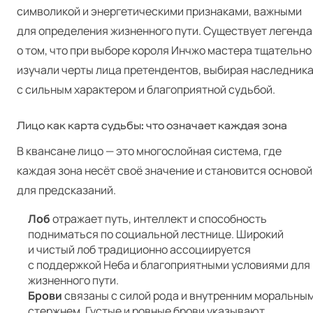
символикой и энергетическими признаками, важными
для определения жизненного пути. Существует легенда
о том, что при выборе короля Инчжо мастера тщательно
изучали черты лица претендентов, выбирая наследник
с сильным характером и благоприятной судьбой.
Лицо как карта судьбы: что означает каждая зона
В квансане лицо — это многослойная система, где
каждая зона несёт своё значение и становится основой
для предсказаний.
Лоб
отражает путь, интеллект и способность
подниматься по социальной лестнице. Широкий
и чистый лоб традиционно ассоциируется
с поддержкой Неба и благоприятными условиями для
жизненного пути.
Брови
связаны с силой рода и внутренним моральны
стержнем. Густые и ровные брови указывают