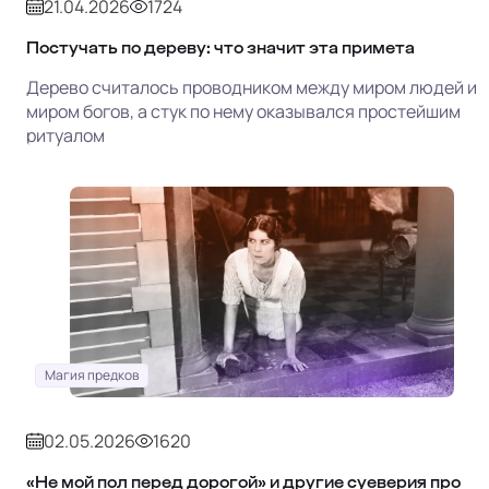
21.04.2026
1724
Постучать по дереву: что значит эта примета
Дерево считалось проводником между миром людей и
миром богов, а стук по нему оказывался простейшим
ритуалом
Магия предков
02.05.2026
1620
«Не мой пол перед дорогой» и другие суеверия про