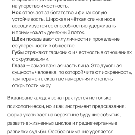
на упорство и честность.
Нос
отвечает за богатство и финансовую
устойчивость. Широкая и чёткая спинка носа
ассоциируется со способностью удерживать
и приумножать денежный поток.
Щёки
показывают силу личности и проявление
её уверенности в обществе.
Губы
отражают гармонию и честность в отношениях
с окружающими.
Глаза
— самая важная часть лица. Это духовная
сущность человека, по которой читают искренность,
темперамент, скрытые намерения и степень
открытости миру.
В квансане каждая зона трактуется не только
психологически, но и как инструмент предсказания:
форма указывает на вероятные будущие события,
развитие жизненных циклов и предначертанные
развилки судьбы. Особое внимание уделяется