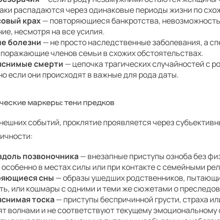
раки распадаются через одинаковые периоды жизни по схо
овый крах
— повторяющиеся банкротства, невозможность
ие, несмотря на все усилия.
е болезни
— не просто наследственные заболевания, а с
, поражающие членов семьи в схожих обстоятельствах.
яснимые смерти
— цепочка трагических случайностей с р
о если они происходят в важные для рода даты.
ческие маркеры: тени предков
нешних событий, проклятие проявляется через субъектив
ничности:
вдоль позвоночника
— внезапные приступы озноба без фи
 особенно в местах силы или при контакте с семейными ре
ряющиеся сны
— образы ушедших родственников, пытающи
ть, или кошмары с одними и теми же сюжетами о преследов
снимая тоска
— приступы беспричинной грусти, страха ил
ят волнами и не соответствуют текущему эмоциональному