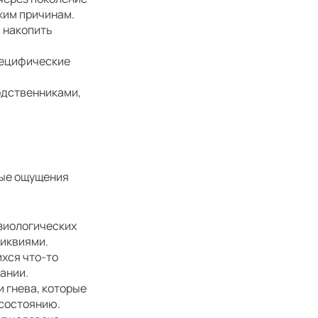
жим причинам.
 накопить
пецифические
одственниками,
ные ощущения
зиологических
ликвиями.
хся что-то
ании.
и гнева, которые
 состоянию.