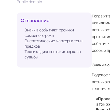
Public domain
Когда жи
Оглавление
невидимый
возникает
Знаки в событиях: хроники
семейного рока
проклятия
Энергетические маркеры: тени
событиях,
предков
особым п
Техника диагностики: зеркала
судьбы
Знаки в 
Родовое 
возникаю
генетиче
«Прокл
и том ж
Венец 