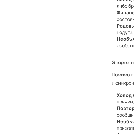
либо б
Финанс
состоян
Родовы
недуги
Необъ
особенн
Энергети
Помимо в
и синхро
Холод 
причин,
Повто
сообщи
Необъя
приход