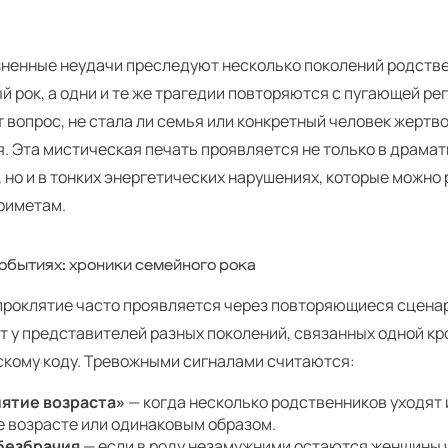
зненные неудачи преследуют несколько поколений родстве
 рок, а одни и те же трагедии повторяются с пугающей ре
 вопрос, не стала ли семья или конкретный человек жертв
. Эта мистическая печать проявляется не только в драма
 но и в тонких энергетических нарушениях, которые можно
риметам.
событиях: хроники семейного рока
проклятие часто проявляется через повторяющиеся сценар
т у представителей разных поколений, связанных одной кр
скому коду. Тревожными сигналами считаются:
ятие возраста»
— когда несколько родственников уходят 
е возрасте или одинаковым образом.
безбрачия
— если в роду незамужними остаются женщины 