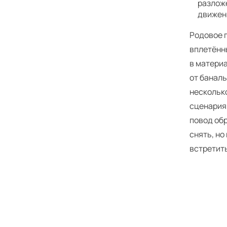
разлож
движен
Родовое 
вплетённы
в материа
от банал
нескольк
сценария
повод об
снять, но
встретить