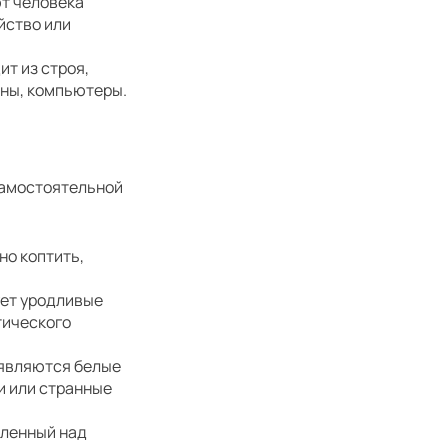
т человека
йство или
ит из строя,
оны, компьютеры.
самостоятельной
но коптить,
ует уродливые
тического
оявляются белые
и или странные
вленный над