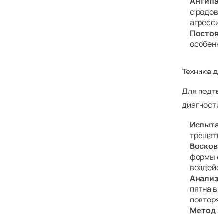
Антип
с родов
агресс
Посто
особен
Техника 
Для подт
диагност
Испыта
трещать
Восков
формы 
воздей
Анали
пятна в
повтор
Метод