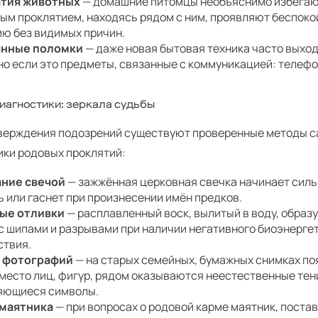
атия животных
— домашние питомцы необъяснимо избегаю
ым проклятием, находясь рядом с ним, проявляют беспоко
ию без видимых причин.
янные поломки
— даже новая бытовая техника часто выход
но если это предметы, связанные с коммуникацией: телеф
диагностики: зеркала судьбы
верждения подозрений существуют проверенные методы 
ики родовых проклятий:
ние свечой
— зажжённая церковная свечка начинает силь
 или гаснет при произнесении имён предков.
ые отливки
— расплавленный воск, вылитый в воду, образ
с шипами и разрывами при наличии негативного биоэнерге
ствия.
з фотографий
— на старых семейных, бумажных снимках п
место лиц, фигур, рядом оказываются неестественные тен
яющиеся символы.
 маятника
— при вопросах о родовой карме маятник, поста