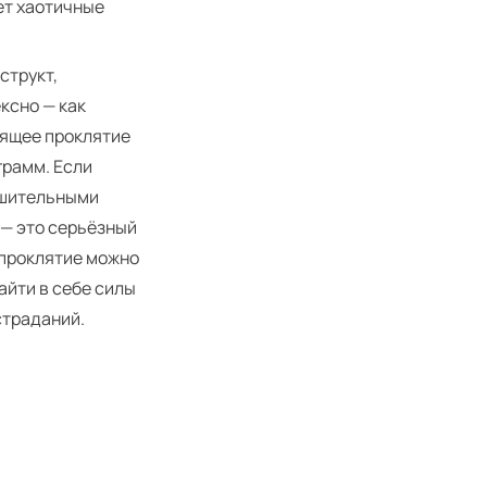
ет хаотичные
структ,
ксно — как
оящее проклятие
грамм. Если
ушительными
 — это серьёзный
 проклятие можно
айти в себе силы
страданий.