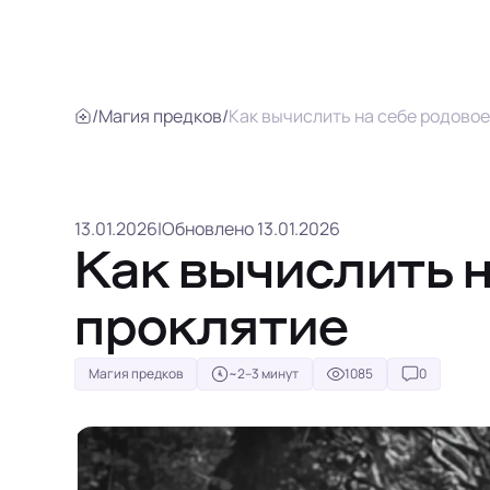
/
Магия предков
/
Как вычислить на себе родовое
13.01.2026
|
Обновлено 13.01.2026
Как вычислить 
проклятие
Магия предков
~2–3 минут
1085
0