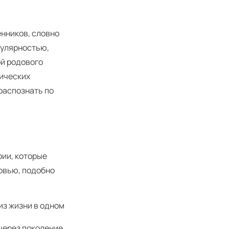
нников, словно
гулярностью,
ой родового
тических
 распознать по
ии, которые
овью, подобно
из жизни в одном
через поколение