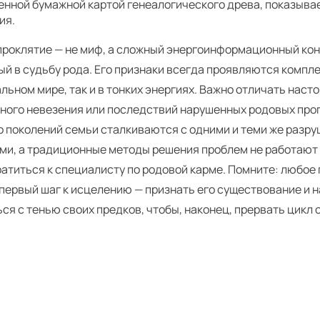
енной бумажной картой генеалогического древа, показыва
ия.
проклятие — не миф, а сложный энергоинформационный кон
й в судьбу рода. Его признаки всегда проявляются компле
льном мире, так и в тонких энергиях. Важно отличать наст
ьного невезения или последствий нарушенных родовых про
о поколений семьи сталкиваются с одними и теми же разр
ми, а традиционные методы решения проблем не работают
ратиться к специалисту по родовой карме. Помните: любое
 первый шаг к исцелению — признать его существование и н
ся с тенью своих предков, чтобы, наконец, прервать цикл 