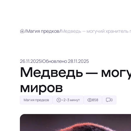
/
Магия предков
/
Медведь — могучий хранитель 
26.11.2025
|
Обновлено 28.11.2025
Медведь — могу
миров
Магия предков
~2–3 минут
858
0