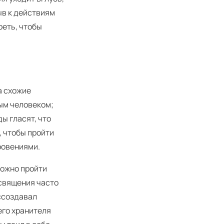
ыв к действиям
реть, чтобы
а схожие
ым человеком;
ы гласят, что
, чтобы пройти
ровениями.
можно пройти
освящения часто
ссоздавал
его хранителя