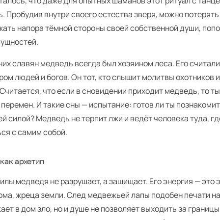
талось, что даже для опытных шаманов этот ритуал с танце
. Пробудив внутри своего естества зверя, можно потерять
жать напора тёмной стороны своей собственной души, поп
сущностей.
них славян медведь всегда был хозяином леса. Его считал
ом людей и богов. Он тот, кто слышит молитвы охотников 
 Считается, что если в сновидении приходит медведь, то т
 перемен. И такие сны — испытание: готов ли ты познакоми
й силой? Медведь не терпит лжи и ведёт человека туда, г
ся с самим собой.
как архетип
илы медведя не разрушает, а защищает. Его энергия — это 
ома, жреца земли. След медвежьей лапы подобен печати на
кает в дом зло, но и душе не позволяет выходить за границ