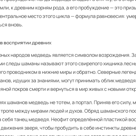
мли, к древним корням рода, а его пробуждение — это приз
Центральное место этого цикла — формула равновесия: уме
ься вновь.
в восприятии древних
рных народов медведь является символом возрождения. З
ми следы шаманы называют этого свирепого хищника лесн
го проводником в нижние миры и обратно. Северные легенд
нов, идущих за знаниями, могут принимать облик медведя
яной покров смерти и вернуться в мир живых с новыми отк
ях шаманов медведь не тотем, а портал. Приняв его силу, 
й тропе между мирами людей и духов. Обряд шаманского п
в себя танец медведя. Неофит определённой пластикой во
 движения зверя, чтобы пробудить в себе инстинкты древн