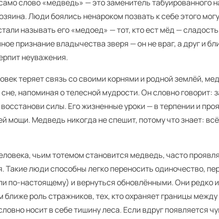
само слово «медведь» — это заменитель табуированного 
озяина. Люди боялись ненароком позвать к себе этого могу
стали называть его «медоед» — тот, кто ест мёд — сладость
йное признание владычества зверя — он не враг, а друг и бл
терпит неуважения.
овек теряет связь со своими корнями и родной землёй, ме
 сне, напоминая о телесной мудрости. Он словно говорит: 
 восстанови силы. Его жизненные уроки — в терпении и про
й мощи. Медведь никогда не спешит, потому что знает: всё
еловека, чьим тотемом становится медведь, часто проявл
я. Такие люди способны легко переносить одиночество, пе
ли по-настоящему) и вернуться обновлёнными. Они редко и
м ближе роль стражников, тех, кто охраняет границы между
ловно носит в себе тишину леса. Если вдруг появляется чу