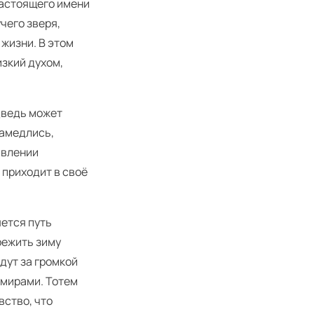
настоящего имени
чего зверя,
 жизни. В этом
изкий духом,
дведь может
замедлись,
явлении
 приходит в своё
яется путь
режить зиму
дут за громкой
 мирами. Тотем
вство, что