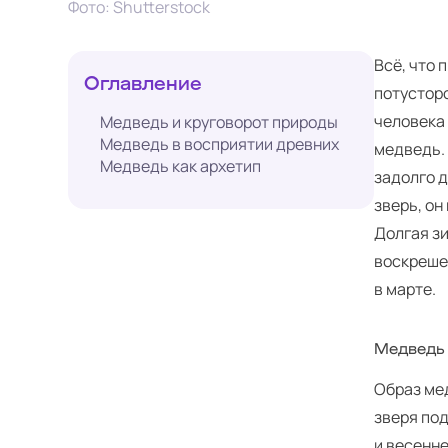
Фото: Shutterstock
Всё, что 
Оглавление
потусторо
человека
Медведь и круговорот природы
Медведь в восприятии древних
медведь.
Медведь как архетип
задолго д
зверь, он
Долгая з
воскрешен
в марте.
Медведь 
Образ ме
зверя под
и весенне