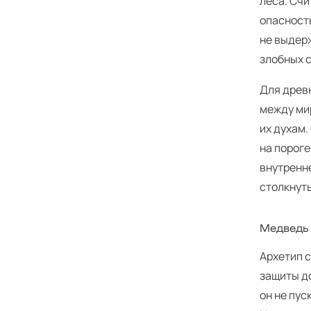
леса. Счи
опасность
не выдер
злобных 
Для древ
между мир
их духам.
на пороге
внутренне
столкнуть
Медведь 
Архетип с
защиты д
он не пус