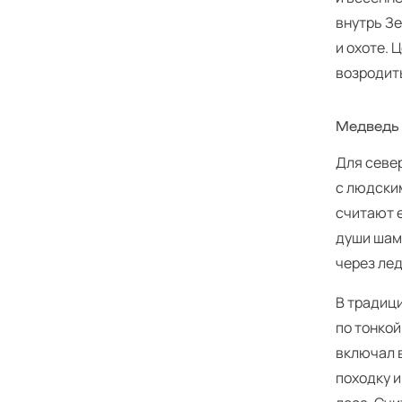
внутрь Зе
и охоте. 
возродит
Медведь 
Для севе
с людски
считают е
души шама
через лед
В традици
по тонко
включал 
походку и