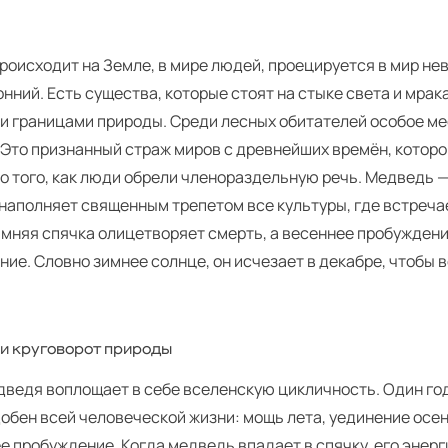
происходит на Земле, в мире людей, проецируется в мир н
нний. Есть существа, которые стоят на стыке света и мрак
 и границами природы. Среди лесных обитателей особое м
 Это признанный страж миров с древнейших времён, котор
о того, как люди обрели членораздельную речь. Медведь —
 наполняет священным трепетом все культуры, где встречае
имняя спячка олицетворяет смерть, а весеннее пробужден
ие. Словно зимнее солнце, он исчезает в декабре, чтобы 
и круговорот природы
дведя воплощает в себе вселенскую цикличность. Один год
обен всей человеческой жизни: мощь лета, уединение осен
е пробуждение. Когда медведь впадает в спячку, его энерг