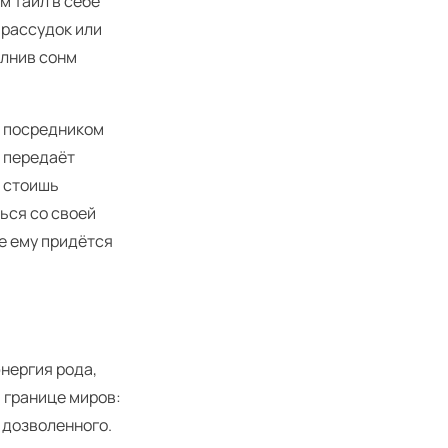
м таил в себе
 рассудок или
олнив сонм
и посредником
и передаёт
ы стоишь
ться со своей
де ему придётся
энергия рода,
 границе миров:
ы дозволенного.