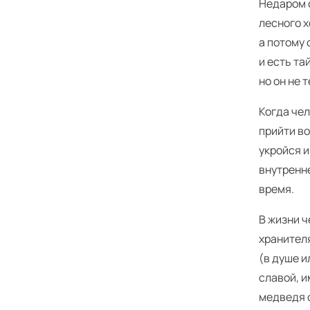
Недаром 
лесного х
а потому 
и есть та
но он не 
Когда чел
прийти во
укройся и
внутренне
время.
В жизни ч
хранител
(в душе и
славой, и
медведя с