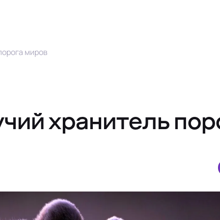
порога миров
чий хранитель пор