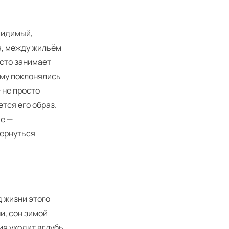
евидимый,
а, между жильём
есто занимает
ому поклонялись
 не просто
тся его образ.
ие —
вернуться
 жизни этого
и, сон зимой
ия уходит вглубь,