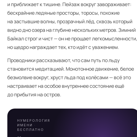
и приближает к тишине. Пейзаж вокруг завораживает:
бескрайние ледяные просторы, торосы, похожие
на застывшие волны, прозрачный лёд, сквозь который
видно дно озера на глубине нескольких метров. Зимний
Байкал строг и чист — он не прощает легкомысленности
но щедро награждает тех, кто идёт с уважением.
Проводники рассказывают, что сам путь по льду
Я
становится медитацией. Монотонное движение, белое
безмолвие вокруг, хруст льда под колёсами — всё это
настраивает на особое внутреннее состояние ещё
А
до прибытия на остров.
НУМЕРОЛОГИЯ
ИМЕНИ ·
БЕСПЛАТНО