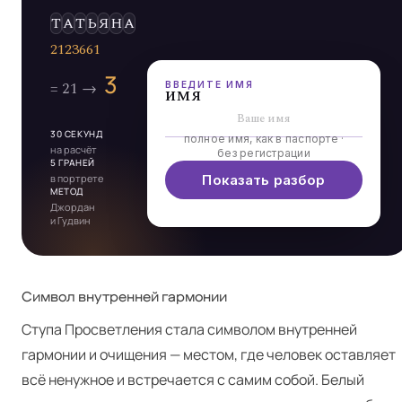
ВВЕДИТЕ ИМЯ
имя
30 СЕКУНД
полное имя, как в паспорте ·
на расчёт
без регистрации
5 ГРАНЕЙ
в портрете
Показать разбор
МЕТОД
Джордан
и Гудвин
Символ внутренней гармонии
Ступа Просветления стала символом внутренней
гармонии и очищения — местом, где человек оставляет
всё ненужное и встречается с самим собой. Белый