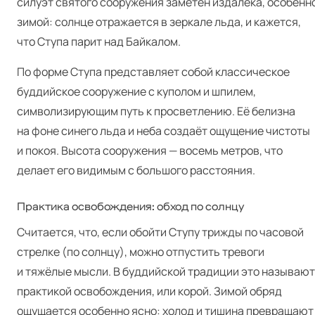
силуэт святого сооружения заметен издалека, особенн
зимой: солнце отражается в зеркале льда, и кажется,
что Ступа парит над Байкалом.
По форме Ступа представляет собой классическое
буддийское сооружение с куполом и шпилем,
символизирующим путь к просветлению. Её белизна
на фоне синего льда и неба создаёт ощущение чистоты
и покоя. Высота сооружения — восемь метров, что
делает его видимым с большого расстояния.
Практика освобождения: обход по солнцу
Считается, что, если обойти Ступу трижды по часовой
стрелке (по солнцу), можно отпустить тревоги
и тяжёлые мысли. В буддийской традиции это называют
практикой освобождения, или корой. Зимой обряд
ощущается особенно ясно: холод и тишина превращают