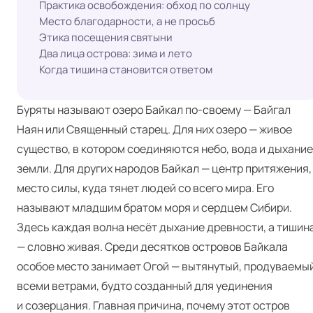
Практика освобождения: обход по солнцу
Место благодарности, а не просьб
Этика посещения святыни
Два лица острова: зима и лето
Когда тишина становится ответом
Буряты называют озеро Байкал по-своему — Байгал
Наян или Священный старец. Для них озеро — живое
существо, в котором соединяются небо, вода и дыхание
земли. Для других народов Байкал — центр притяжения,
место силы, куда тянет людей со всего мира. Его
называют младшим братом моря и сердцем Сибири.
Здесь каждая волна несёт дыхание древности, а тишин
— словно живая. Среди десятков островов Байкала
особое место занимает Огой — вытянутый, продуваемы
всеми ветрами, будто созданный для уединения
и созерцания. Главная причина, почему этот остров