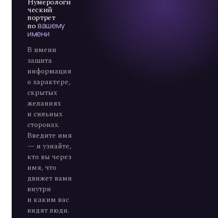
7
Нумерологи
ческий
портрет
по
вашему
имени
В имени
зашита
информация
о характере,
скрытых
желаниях
и сильных
сторонах.
Введите имя
— и узнайте,
кто вы через
имя, что
движет вами
внутри
и каким вас
видят люди.