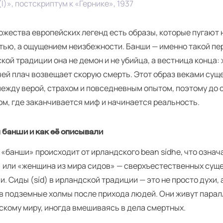
)», постскриптум к «Гернике», 1937
ожества европейских легенд есть образы, которые пугают 
тью, а ощущением неизбежности. Банши — именно такой пе
кой традиции она не демон и не убийца, а вестница конца:
чей плач возвещает скорую смерть. Этот образ веками сущ
между верой, страхом и повседневным опытом, поэтому до 
ом, где заканчивается миф и начинается реальность.
я банши и как её описывали
«банши» происходит от ирландского bean síd­he, что озна
» или «женщина из мира сидов» — сверхъестественных сущ
. Сиды (síd) в ирландской традиции — это не просто духи, 
в подземные холмы после прихода людей. Они живут пара
скому миру, иногда вмешиваясь в дела смертных.