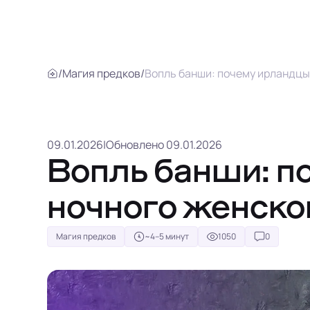
/
Магия предков
/
Вопль банши: почему ирландцы
09.01.2026
|
Обновлено 09.01.2026
Вопль банши: п
ночного женско
Магия предков
~4–5 минут
1050
0