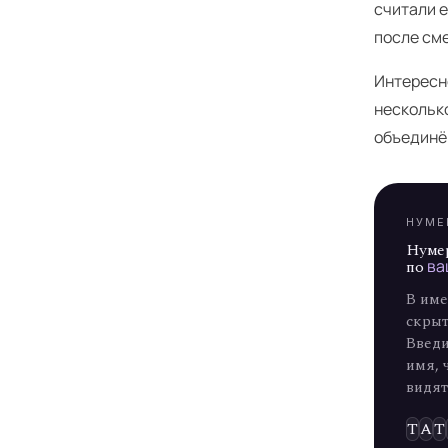
считали 
после см
Я
Интересно
нескольк
объединё
НУМЕ
Нуме
по
ва
В име
скрыт
Введи
имя, 
видят
Т
А
Т