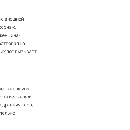
не внешней
рсонаж.
 женщина-
ествовал на
сих пор вызывает
чает «женщина
еств кельтской
а древняя раса,
ллельно