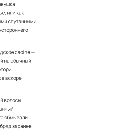
евушка
е, или как
дыми спутанными
тустороннего
ндское caoine —
ий на обычный
отери,
де вскоре
ей волосы
занный
го обмывали
обряд заранее,