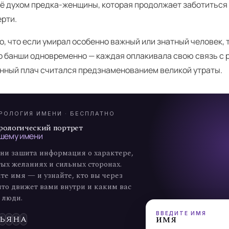
её духом предка-женщины, которая продолжает заботиться
ерти.
, что если умирал особенно важный или знатный человек, 
о банши одновременно — каждая оплакивала свою связь с 
А
нный плач считался предзнаменованием великой утраты.
7
РОЛОГИЯ ИМЕНИ · БЕСПЛАТНО
рологический портрет
шему имени
ни зашита информация о характере,
ых желаниях и сильных сторонах.
те имя — и узнайте, кто вы через
что движет вами внутри и каким вас
 люди.
ВВЕДИТЕ ИМЯ
имя
Ь
Я
Н
А