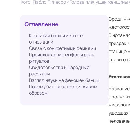
Фото: Пабло Пикассо «Голова плачущей женщины (I
Среди мн
Оглавление
жестокос
В ирландс
Кто такая банши и как её
описывали
призрак, 
Связь с конкретными семьями
границе 
Происхождение мифов и роль
споры о т
ритуалов
Свидетельства и народные
рассказы
Кто така
Взгляд науки на феномен банши
Почему банши остаётся живым
Название 
образом
с холмов
мифологии
ушедшая 
человече