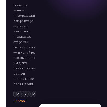
В имени
зашита
информация
о характере,
скрытых
желаниях
и сильных
сторонах.
Введите имя
— и узнайте,
кто вы через
имя, что
движет вами
внутри
и каким вас
видят люди.
Э
Л
Ь
Д
А
Р