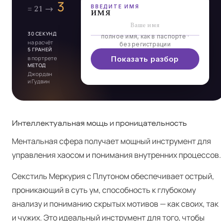
ВВЕДИТЕ ИМЯ
имя
30 СЕКУНД
полное имя, как в паспорте ·
на расчёт
без регистрации
5 ГРАНЕЙ
в портрете
Показать разбор
МЕТОД
Джордан
и Гудвин
Интеллектуальная мощь и проницательность
Ментальная сфера получает мощный инструмент для
управления хаосом и понимания внутренних процессов.
Секстиль Меркурия с Плутоном обеспечивает острый,
проникающий в суть ум, способность к глубокому
анализу и пониманию скрытых мотивов — как своих, так
и чужих. Это идеальный инструмент для того, чтобы