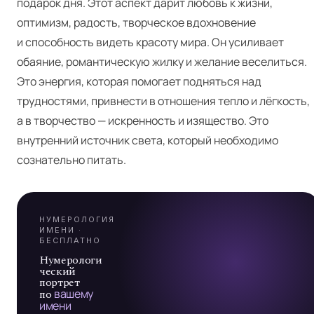
подарок дня. Этот аспект дарит любовь к жизни,
оптимизм, радость, творческое вдохновение
и способность видеть красоту мира. Он усиливает
обаяние, романтическую жилку и желание веселиться.
Это энергия, которая помогает подняться над
Я
трудностями, привнести в отношения тепло и лёгкость,
а в творчество — искренность и изящество. Это
внутренний источник света, который необходимо
А
сознательно питать.
7
НУМЕРОЛОГИЯ
ИМЕНИ ·
БЕСПЛАТНО
Нумерологи
ческий
портрет
по
вашему
имени