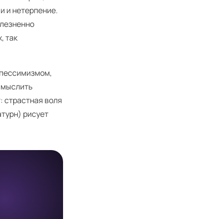
и и нетерпение.
олезненно
, так
 пессимизмом,
 мыслить
: страстная воля
атурн) рисует