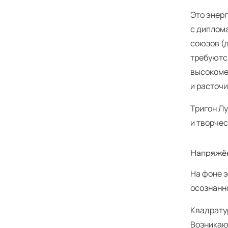
Это энер
с диплома
союзов (д
требуются
высокоме
и расточ
Тригон Л
и творчес
Напряжё
На фоне 
осознанн
Квадрату
Возникаю