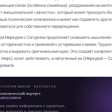
вающие связи (особенно семейные), раздражение на мелоч
кт эмоциональной «зачистки», который может проходить б
Ваша психическая сила велика и может как подавлять других
зоваться для собственного перерождения.
ра Меркурия с Сатурном продолжает сковывать мышление
 осторожностью и привязкой к устаревшим схемам. Трудно
ртно и выражать оригинальные идеи. Это создаёт конфликт
 Марс) хочет действовать, а напуганный ум (Меркурий — С
А
провала.
7
РОЛОГИЯ ИМЕНИ · БЕСПЛАТНО
рологический портрет
шему имени
ни зашита информация о характере,
ых желаниях и сильных сторонах.