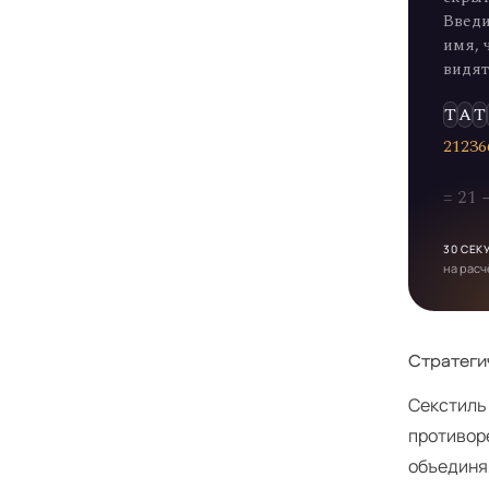
Введи
имя, 
видят
Т
А
Т
2
1
2
3
6
= 21
30 СЕК
на расч
Стратеги
Секстиль
противор
объединя