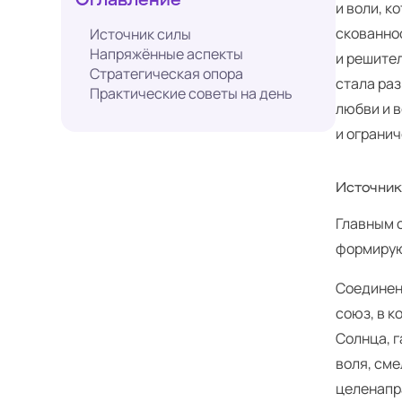
и воли, к
скованно
Источник силы
Напряжённые аспекты
и решител
Стратегическая опора
стала раз
Практические советы на день
любви и 
и ограни
Источник
Главным 
формирую
Соединен
союз, в к
Солнца, 
воля, см
целенапр