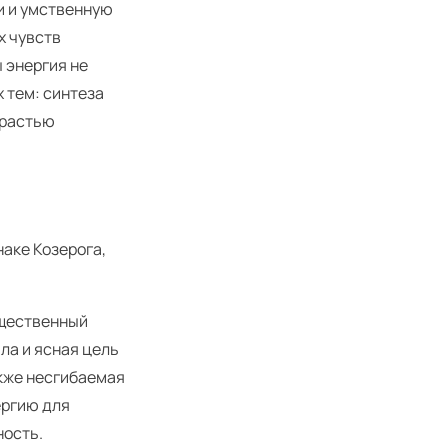
и и умственную
х чувств
 энергия не
 тем: синтеза
трастью
аке Козерога,
ущественный
ла и ясная цель
акже несгибаемая
ергию для
ность.