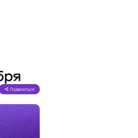
бря
Поделиться