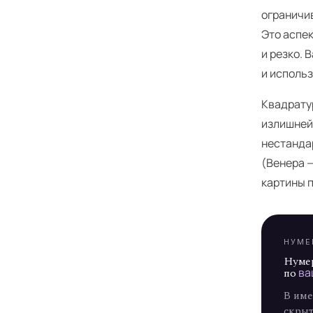
ограничи
Это аспе
и резко. 
и исполь
Квадрату
Я
излишней
нестанда
(Венера —
картины 
НУМЕ
Нуме
по
ва
В име
скрыт