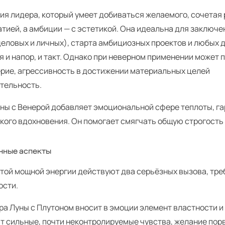
гия лидера, который умеет добиваться желаемого, сочетая
тией, а амбиции — с эстетикой. Она идеальна для заключ
еловых и личных), старта амбициозных проектов и любых д
 и напор, и такт. Однако при неверном применении может 
рие, агрессивность в достижении материальных целей
ительность.
уны с Венерой добавляет эмоциональной сфере теплоты, г
кого вдохновения. Он помогает смягчать общую строгость 
нные аспекты
этой мощной энергии действуют два серьёзных вызова, тр
ости.
ра Луны с Плутоном вносит в эмоции элемент властности 
т сильные, почти неконтролируемые чувства, желание пор