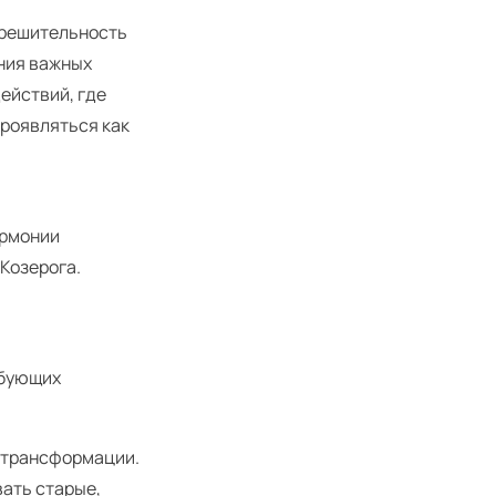
 решительность
ения важных
ействий, где
проявляться как
армонии
Козерога.
ебующих
и трансформации.
вать старые,