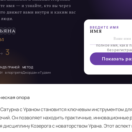
те имя — и узнайте, кто вы через
что движет вами внутри и каким вас
 люди.
ВВЕДИТЕ ИМЯ
имя
Ь
Я
Н
А
6
1
полное имя, как в п
3
без регистра
 →
Показать ра
УНД
5 ГРАНЕЙ
МЕТОД
ёт
в портрете
Джордан и Гудвин
ческая опора
 Сатурна с Ураном становится ключевым инструментом дл
ечий. Он позволяет находить практичные, инновационные 
я дисциплину Козерога с новаторством Урана. Этот аспект