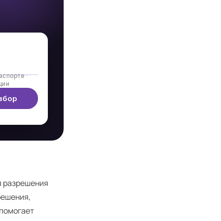
аспорте ·
ции
збор
я разрешения
решения,
 помогает