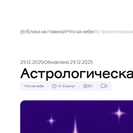
/
Блоки на главной
/
Что на небе
/
Астрологическая
29.12.2025
|
Обновлено 29.12.2025
Астрологическа
Что на небе
~2–3 минут
911
0