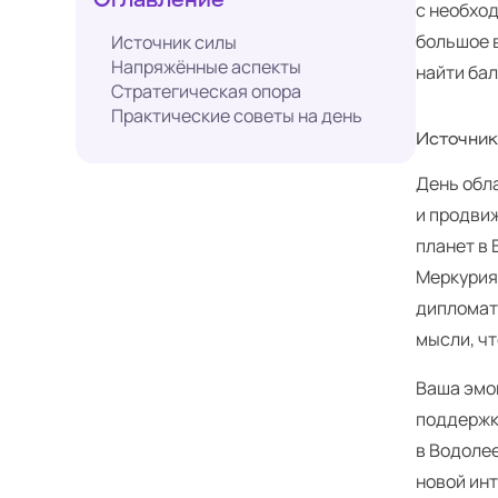
с необхо
большое в
Источник силы
Напряжённые аспекты
найти ба
Стратегическая опора
Практические советы на день
Источник
День обл
и продви
планет в 
Меркурия
дипломат
мысли, чт
Ваша эмо
поддержк
в Водолее
новой ин