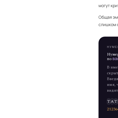
Я
могут кри
Общая эм
слишком с
НУМЕ
Нуме
по
ва
В име
скрыт
Введи
имя, 
видят
Т
А
Т
2
1
2
3
6