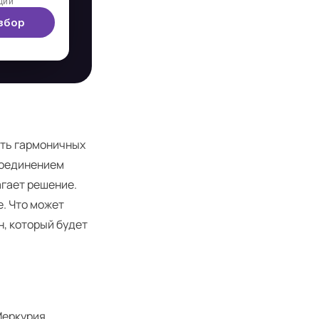
ции
збор
еть гармоничных
 соединением
агает решение.
е. Что может
н, который будет
Меркурия