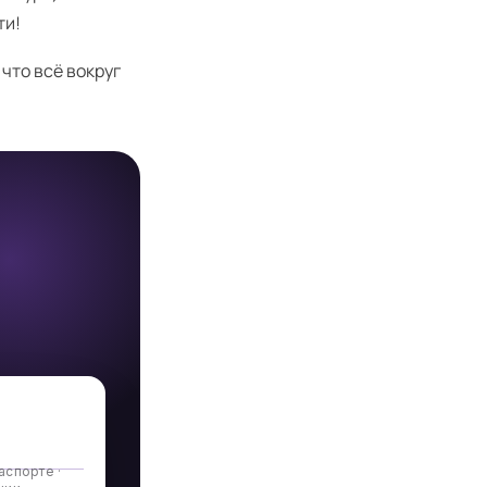
ти!
что всё вокруг
аспорте ·