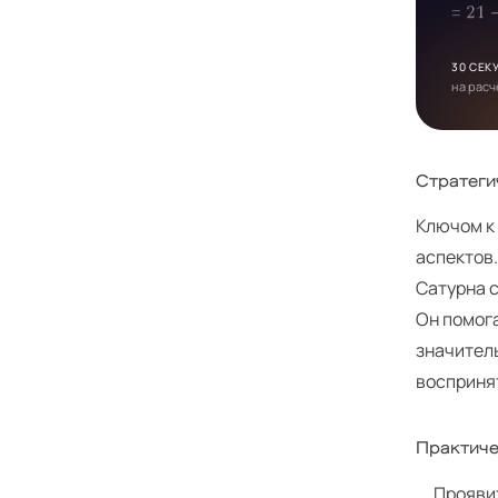
= 21
30 СЕК
на расч
Стратеги
Ключом к
аспектов.
Сатурна с
Он помога
значитель
восприня
Практиче
Прояви