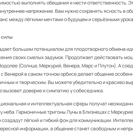
димостью выполнять обещания и нести ответственность. Э
нутреннее напряжение. Вам нужно сохранять ясность в об
ланс между лёгкими мечтами о будущем и серьёзными урок
 силы
адает большим потенциалом для плодотворного обмена и
жения своих смелых задумок. Продолжает действовать мо
Водолее (Солнце, Меркурий, Венера, Марс и Плутон). А сое
 с Венерой в самом точном орбисе делает общение особен
ичным и творческим. Вы можете убедительно и красиво вы
о вызовет доверие и симпатию у собеседника.
циональная и интеллектуальная сферы получат неожидан
у неба. Гармоничные тригоны Луны в Близнецах с Меркурие
 создадут лёгкий и гибкий фон для коммуникации. Интелле
тересной информации, а общение станет свободным и неп