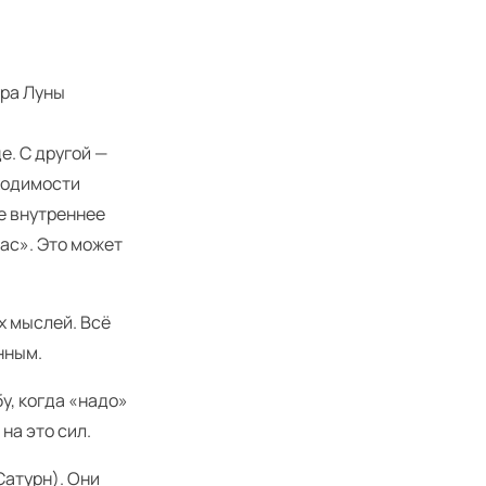
ура Луны
,
е. С другой —
ходимости
е внутреннее
ас». Это может
х мыслей. Всё
нным.
у, когда «надо»
на это сил.
атурн). Они