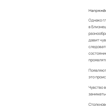
Напряжё
Однако г
в Близнец
разнообра
давит чу
следоват
состояни
проявлят
Появляют
это прои
Чувство в
заниматьс
Столкнов