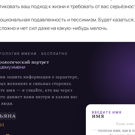
тиковать ваш подход к жизни и требовать от вас серьёзнос
оциональная подавленность и пессимизм. Будет казаться, 
А
ложно и нет сил даже на какую-нибудь мелочь.
7
РОЛОГИЯ ИМЕНИ · БЕСПЛАТНО
рологический портрет
шему имени
ни зашита информация о характере,
ых желаниях и сильных сторонах.
те имя — и узнайте, кто вы через
что движет вами внутри и каким вас
 люди.
ВВЕДИТЕ ИМЯ
имя
Ь
Я
Н
А
6
1
полное имя, как в п