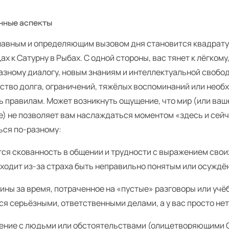
нные аспекты
лавным и определяющим вызовом дня становится квадрат
ах к Сатурну в Рыбах. С одной стороны, вас тянет к лёгкому
зному диалогу, новым знаниям и интеллектуальной свобод
вство долга, ограничений, тяжёлых воспоминаний или необ
ь правилам. Может возникнуть ощущение, что мир (или ваш
е) не позволяет вам наслаждаться моментом «здесь и сейч
ься по-разному:
ся скованность в общении и трудности с выражением свои
сходит из-за страха быть неправильно понятым или осуждё
ины за время, потраченное на «пустые» разговоры или учёб
я серьёзными, ответственными делами, а у вас просто нет 
ение с людьми или обстоятельствами (олицетворяющими С