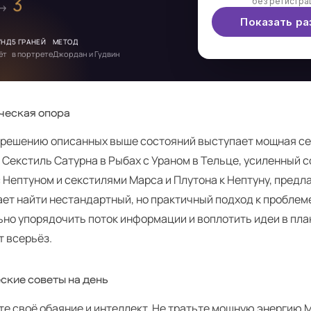
3
без регистра
 →
Показать ра
УНД
5 ГРАНЕЙ
МЕТОД
ёт
в портрете
Джордан и Гудвин
ческая опора
 решению описанных выше состояний выступает мощная с
 Секстиль Сатурна в Рыбах с Ураном в Тельце, усиленный
 Нептуном и секстилями Марса и Плутона к Нептуну, предл
ет найти нестандартный, но практичный подход к проблем
но упорядочить поток информации и воплотить идеи в пла
т всерьёз.
ские советы на день
те своё обаяние и интеллект. Не тратьте мощную энергию 