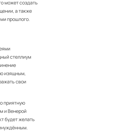
то может создать
щении, а также
ами прошлого.
деями
щный стеллиум
динение
но изящным,
ражать свои
но приятную
м и Венерой
кт будет желать
ринуждённым.