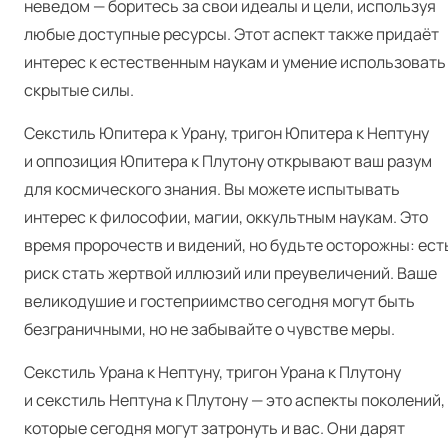
неведом — боритесь за свои идеалы и цели, используя
любые доступные ресурсы. Этот аспект также придаёт
интерес к естественным наукам и умение использовать
скрытые силы.
Секстиль Юпитера к Урану, тригон Юпитера к Нептуну
и оппозиция Юпитера к Плутону открывают ваш разум
для космического знания. Вы можете испытывать
интерес к философии, магии, оккультным наукам. Это
время пророчеств и видений, но будьте осторожны: ест
риск стать жертвой иллюзий или преувеличений. Ваше
великодушие и гостеприимство сегодня могут быть
безграничными, но не забывайте о чувстве меры.
Секстиль Урана к Нептуну, тригон Урана к Плутону
и секстиль Нептуна к Плутону — это аспекты поколений,
которые сегодня могут затронуть и вас. Они дарят