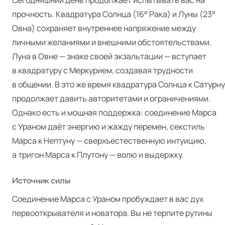
Сегодняшний день продолжает испытывать вас на
прочность. Квадратура Солнца (16° Рака) и Луны (23°
Овна) сохраняет внутреннее напряжение между
личными желаниями и внешними обстоятельствами.
Луна в Овне — знаке своей экзальтации — вступает
в квадратуру с Меркурием, создавая трудности
в общении. В это же время квадратура Солнца к Сатурну
продолжает давить авторитетами и ограничениями.
Однако есть и мощная поддержка: соединение Марса
с Ураном даёт энергию и жажду перемен, секстиль
Марса к Нептуну — сверхъестественную интуицию,
а тригон Марса к Плутону — волю и выдержку.
Источник силы
Соединение Марса с Ураном пробуждает в вас дух
первооткрывателя и новатора. Вы не терпите рутины