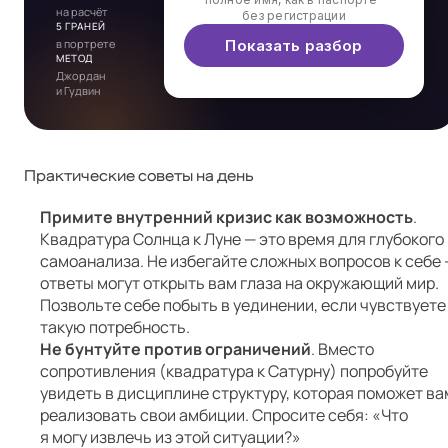
на расчёт
без регистрации
5 ГРАНЕЙ
в портрете
Показать разбор
МЕТОД
Джордан
и Гудвин
Практические советы на день
Примите внутренний кризис как возможность
.
Квадратура Солнца к Луне — это время для глубокого
самоанализа. Не избегайте сложных вопросов к себе 
ответы могут открыть вам глаза на окружающий мир.
Позвольте себе побыть в уединении, если чувствуете
такую потребность.
Не бунтуйте против ограничений
. Вместо
сопротивления (квадратура к Сатурну) попробуйте
увидеть в дисциплине структуру, которая поможет ва
реализовать свои амбиции. Спросите себя: «Что
я могу извлечь из этой ситуации?»