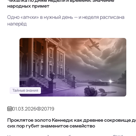
Чихалка по дням недели и времени: значение
народных примет
Одно «апчхи» в нужный день — и неделя расписана
наперёд
Тайные знания
01.03.2026
20719
Проклятое золото Кеннеди: как древнее сокровище д
сих пор губит знаменитое семейство