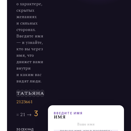
о характере,
скрытых
желаниях
и сильных
сторонах.
Введите имя
— и узнайте,
кто вы через
имя, что
движет вами
внутри
и каким вас
видят люди.
Э
Л
Ь
Д
А
ВВЕДИТЕ ИМЯ
имя
30 СЕКУНД
полное имя, как в паспорте ·