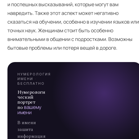
и поспешных высказываний, которые могут вам
навредить. Также этот аспект может негативно
Я
сказаться на обучении, особенно в изучении языков или
точных наук. Женщинам стоит быть особенно
внимательными в общении с подростками. Возможны
А
бытовые проблемы или потеря вещей в дороге.
7
НУМЕРОЛОГИЯ
ИМЕНИ ·
БЕСПЛАТНО
Нумерологи
ческий
портрет
по
вашему
имени
В имени
зашита
информация