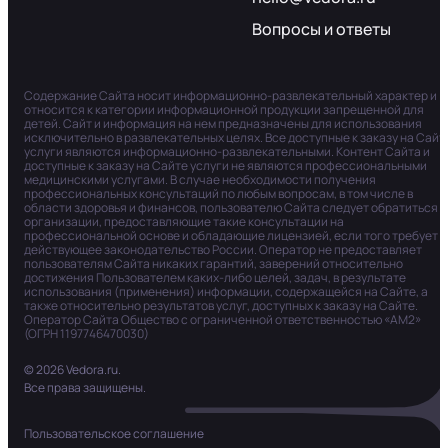
Вопросы и ответы
Содержание Сайта носит информационно-развлекательный характер и
относится к категории информационной продукции запрещенной для
детей. Сайт и информация на нем предназначены для использования
исключительно в развлекательных целях. Все доступные к заказу на Сайт
услуги являются информационно-развлекательными. Контент Сайта и
доступные к заказу на Сайте услуги не являются профессиональными
медицинскими услугами. В случае необходимости получения
профессиональных консультаций по любым вопросам, в том числе в
области здоровья и финансов, пользователю Сайта следует обратиться в
организации, предоставляющие такие консультации на
профессиональной основе и обладающие лицензией, если того требует
действующее законодательство России. Оператор не предоставляет
пользователям Сайта никаких гарантий, заверений относительно
достижения Пользователем каких-либо целей, задач, в результате
использования (применения) информации, содержащейся на Сайте, а
также относительно результатов услуг, доступных к заказу на Сайте.
Оператор Сайта Общество с ограниченной ответственностью «АМ2»
(ОГРН 1197746470030)
© 2026 Vedora.ru.
Все права защищены.
Пользовательское соглашение