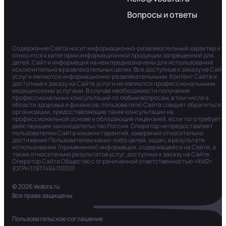
Вопросы и ответы
Содержание Сайта носит информационно-развлекательный характер и
относится к категории информационной продукции запрещенной для
детей. Сайт и информация на нем предназначены для использования
исключительно в развлекательных целях. Все доступные к заказу на Сайт
услуги являются информационно-развлекательными. Контент Сайта и
доступные к заказу на Сайте услуги не являются профессиональными
медицинскими услугами. В случае необходимости получения
профессиональных консультаций по любым вопросам, в том числе в
области здоровья и финансов, пользователю Сайта следует обратиться в
организации, предоставляющие такие консультации на
профессиональной основе и обладающие лицензией, если того требует
действующее законодательство России. Оператор не предоставляет
пользователям Сайта никаких гарантий, заверений относительно
достижения Пользователем каких-либо целей, задач, в результате
использования (применения) информации, содержащейся на Сайте, а
также относительно результатов услуг, доступных к заказу на Сайте.
Оператор Сайта Общество с ограниченной ответственностью «АМ2»
(ОГРН 1197746470030)
© 2026 Vedora.ru.
Все права защищены.
Пользовательское соглашение