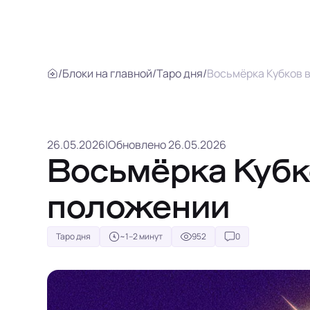
/
Блоки на главной
/
Таро дня
/
Восьмёрка Кубков 
26.05.2026
|
Обновлено 26.05.2026
Восьмёрка Кубк
положении
Таро дня
~1–2 минут
952
0