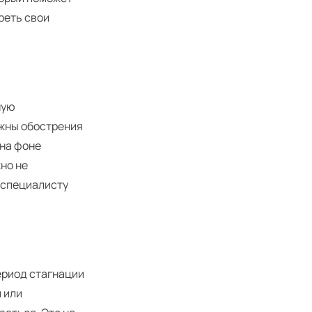
реть свои
ную
ожны обострения
 на фоне
жно не
 специалисту
ериод стагнации
 или