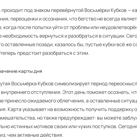
ь проходит под знаком перевёрнутой Восьмёрки Кубков — к
ия, переоценки и осознания, что бегство не всегда являе
, когда после попытки уйти от проблем или неудовлетворё
е необходимость вернуться и разобраться в ситуации. Сег
то оставленные позади, казалось бы, пустые кубки всё же 
 теперь предстоит разобраться с этим.
ачение карты дня
утая Восьмёрка Кубков символизирует период переосмыс
 внутреннего отступления. Этот день поможет осознать, чт
не принесло ожидаемого облегчения, а оставленные ситуа
я. Карта указывает на возможность получить поддержку от
амешательства, но также предупреждает: вы можете забл
льно истинных мотивов своих или чужих поступков. Сегодн
из, чем активные действия.