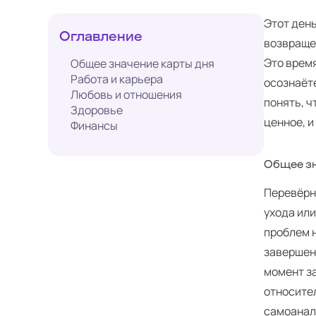
Этот ден
Оглавление
возвращен
Это время
Общее значение карты дня
Работа и карьера
осознаёт
Любовь и отношения
понять, ч
Здоровье
ценное, и
Финансы
Общее зн
Перевёрн
ухода или
проблем 
завершени
момент з
относите
самоанал