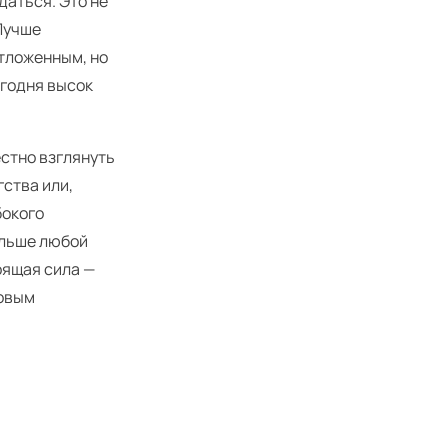
даться. Это не
Лучше
отложенным, но
егодня высок
естно взглянуть
гства или,
бокого
альше любой
тоящая сила —
новым