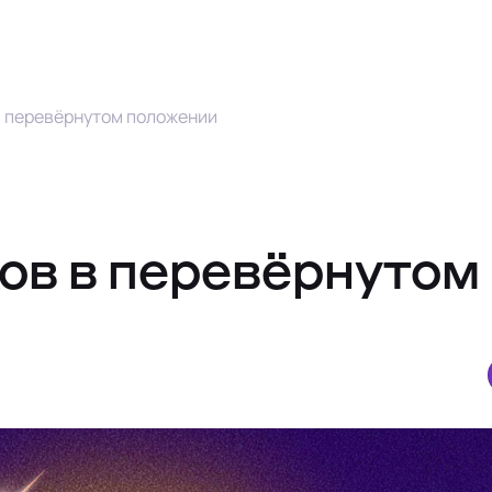
в перевёрнутом положении
ов в перевёрнутом