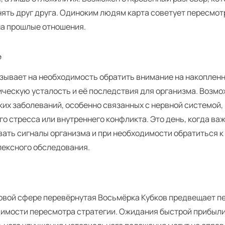
нять друг друга. Одиноким людям карта советует пересмот
на прошлые отношения.
е
азывает на необходимость обратить внимание на накоплен
ическую усталость и её последствия для организма. Возм
их заболеваний, особенно связанных с нервной системой,
о стресса или внутреннего конфликта. Это день, когда ва
вать сигналы организма и при необходимости обратиться к
лексного обследования.
овой сфере перевёрнутая Восьмёрка Кубков предвещает п
димости пересмотра стратегии. Ожидания быстрой прибыли