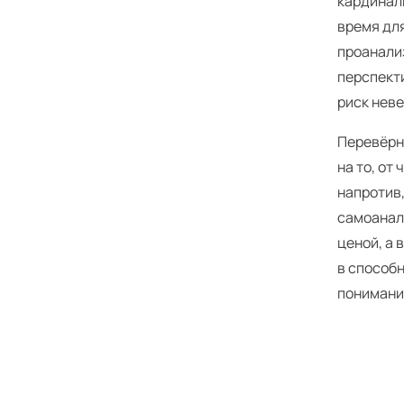
кардинал
время дл
проанализ
перспект
риск нев
Перевёрну
на то, от
напротив,
самоанал
ценой, а 
в способн
понимани