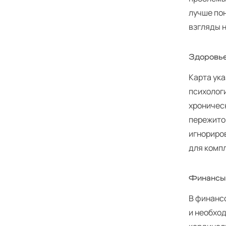
лучше по
взгляды 
Здоровь
Карта ук
психолог
хроническ
пережитог
игнориро
для комп
Финансы
В финанс
и необхо