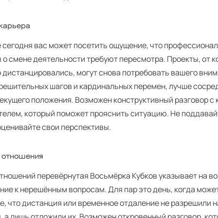
 карьера
е сегодня вас может посетить ощущение, что профессиона
 о смене деятельности требуют пересмотра. Проекты, от к
 дистанцировались, могут снова потребовать вашего вним
 решительных шагов и кардинальных перемен, лучше сосре
текущего положения. Возможен конструктивный разговор с 
телем, который поможет прояснить ситуацию. Не поддава
оценивайте свои перспективы.
 отношения
отношений перевёрнутая Восьмёрка Кубков указывает на в
ние к нерешённым вопросам. Для пар это день, когда може
е, что дистанция или временное отдаление не разрешили 
, а лишь отложили их. Возможен откровенный разговор, ко