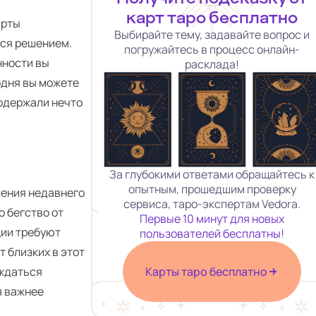
карт таро бесплатно
арты
Выбирайте тему, задавайте вопрос и
тся решением.
погружайтесь в процесс онлайн-
нности вы
расклада!
одня вы можете
содержали нечто
За глубокими ответами обращайтесь к
опытным, прошедшим проверку
ления недавнего
сервиса, таро-экспертам Vedora.
о бегство от
Первые 10 минут для новых
ции требуют
пользователей бесплатны!
 близких в этот
уждаться
Карты таро бесплатно
я важнее