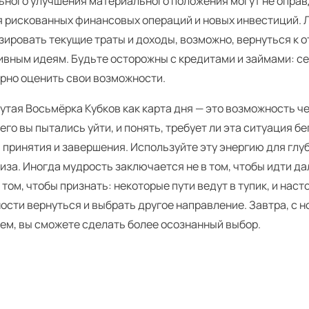
ьного улучшения материального положения могут не оправ
я рискованных финансовых операций и новых инвестиций. 
ировать текущие траты и доходы, возможно, вернуться к 
ивным идеям. Будьте осторожны с кредитами и займами: с
ерно оценить свои возможности.
тая Восьмёрка Кубков как карта дня — это возможность ч
 чего вы пытались уйти, и понять, требует ли эта ситуация бе
 принятия и завершения. Используйте эту энергию для глу
иза. Иногда мудрость заключается не в том, чтобы идти д
в том, чтобы признать: некоторые пути ведут в тупик, и нас
ости вернуться и выбрать другое направление. Завтра, с 
ем, вы сможете сделать более осознанный выбор.