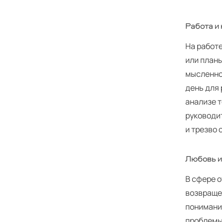
Работа и
На работ
или планы
мысленно
день для
анализе 
руководи
и трезво 
Любовь и
В сфере 
возвраще
понимани
проблемы