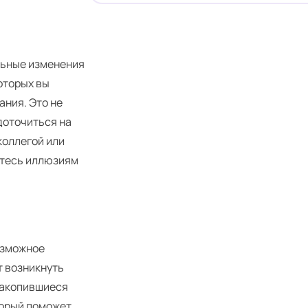
льные изменения
оторых вы
ания. Это не
доточиться на
коллегой или
йтесь иллюзиям
озможное
т возникнуть
накопившиеся
торый поможет