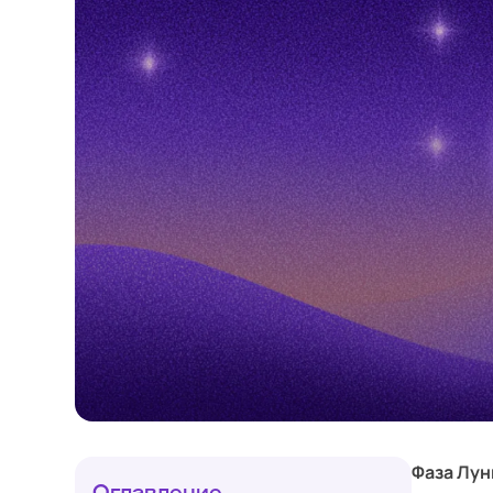
Фаза Лун
Оглавление