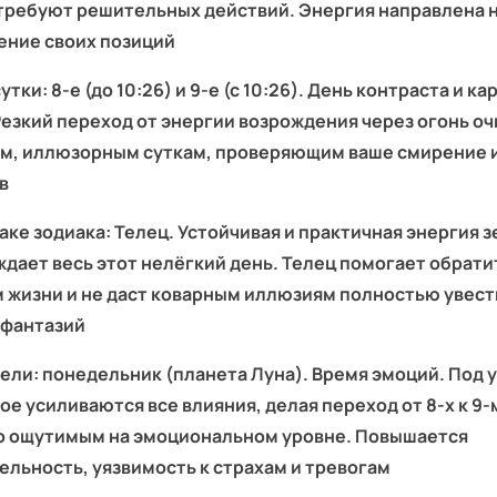
требуют решительных действий. Энергия направлена н
ение своих позиций
тки: 8‑е (до 10:26) и 9‑е (с 10:26). День контраста и к
Резкий переход от энергии возрождения через огонь о
м, иллюзорным суткам, проверяющим ваше смирение и
в
наке зодиака: Телец. Устойчивая и практичная энергия 
дает весь этот нелёгкий день. Телец помогает обрати
 жизни и не даст коварным иллюзиям полностью увести
 фантазий
ели: понедельник (планета Луна). Время эмоций. Под
ое усиливаются все влияния, делая переход от 8‑х к 9‑
о ощутимым на эмоциональном уровне. Повышается
ельность, уязвимость к страхам и тревогам