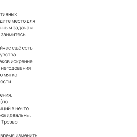
ктивных
дите место для
енным задачам
а займитесь
ейчас ещё есть
чувства
рёков искренне
ь негодования
но мягко
нести
рения.
 (по
иций в нечто
ека идеальны.
 Трезво
ь время изменить