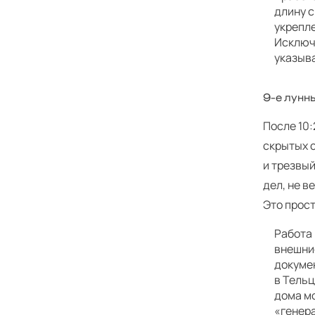
длину 
укрепл
Исключи
указыв
9‑е лунны
После 10:
скрытых с
и трезвый
дел, не в
Это прост
Работа 
внешни
докуме
в Тельц
дома м
«генера