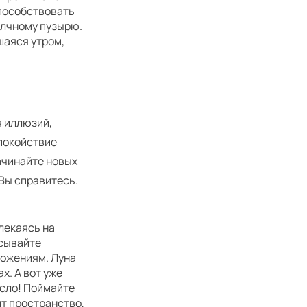
способствовать
елчному пузырю.
шаяся утром,
я иллюзий,
спокойствие
начинайте новых
 Вы справитесь.
лекаясь на
исывайте
ложениям. Луна
х. А вот уже
усло! Поймайте
ит пространство,