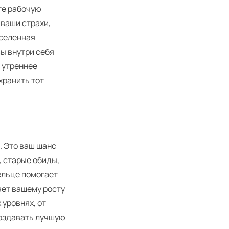
те рабочую
 ваши страхи,
Вселенная
вы внутри себя
 утреннее
хранить тот
. Это ваш шанс
, старые обиды,
ельце помогает
ает вашему росту
 уровнях, от
создавать лучшую