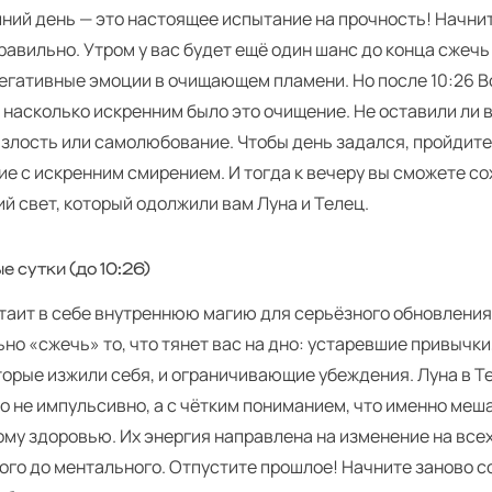
ний день — это настоящее испытание на прочность! Начни
авильно. Утром у вас будет ещё один шанс до конца сжечь
негативные эмоции в очищающем пламени. Но после 10:26 
 насколько искренним было это очищение. Не оставили ли 
 злость или самолюбование. Чтобы день задался, пройдите
е с искренним смирением. И тогда к вечеру вы сможете со
й свет, который одолжили вам Луна и Телец.
е сутки (до 10:26)
 таит в себе внутреннюю магию для серьёзного обновления
но «сжечь» то, что тянет вас на дно: устаревшие привычки
торые изжили себя, и ограничивающие убеждения. Луна в Т
о не импульсивно, а с чётким пониманием, что именно меш
му здоровью. Их энергия направлена на изменение на всех
ого до ментального. Отпустите прошлое! Начните заново 