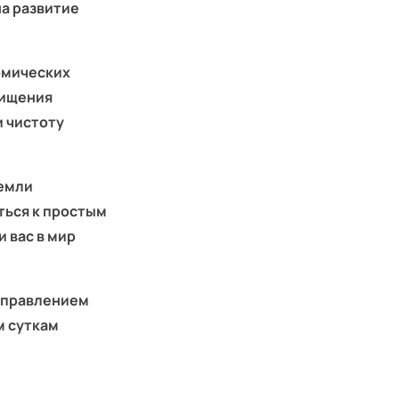
а развитие
армических
чищения
 чистоту
земли
ться к простым
 вас в мир
 управлением
м суткам