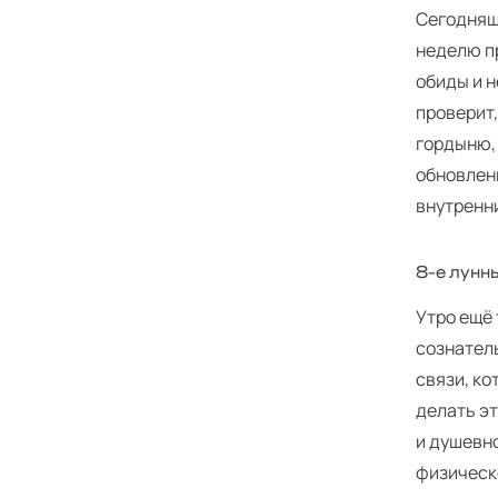
Сегодняш
неделю пр
обиды и 
проверит,
гордыню,
обновлени
внутренни
8‑е лунны
Утро ещё
сознатель
связи, ко
делать эт
и душевно
физическ