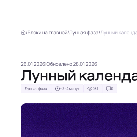
/
Блоки на главной
/
Лунная фаза
/
Лунный календа
26.01.2026
|
Обновлено 28.01.2026
Лунный календа
Лунная фаза
~3–4 минут
981
0