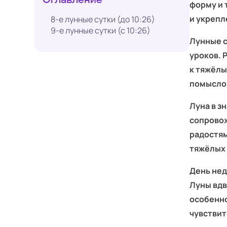
форму и 
и укрепл
8‑е лунные сутки (до 10:26)
9‑е лунные сутки (с 10:26)
Лунные су
уроков. 
к тяжёлы
помысло
Луна в з
сопровож
радостям
тяжёлых
День нед
Луны вдв
особенн
чувствит