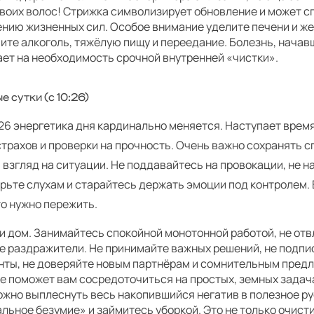
своих волос! Стрижка символизирует обновление и может 
ению жизненных сил. Особое внимание уделите печени и ж
те алкоголь, тяжёлую пищу и переедание. Болезнь, начав
ает на необходимость срочной внутренней «чистки».
е сутки (с 10:26)
26 энергетика дня кардинально меняется. Наступает врем
трахов и проверки на прочность. Очень важно сохранять 
 взгляд на ситуации. Не поддавайтесь на провокации, не 
ерьте слухам и старайтесь держать эмоции под контролем.
о нужно пережить.
и дом. Занимайтесь спокойной монотонной работой, не отв
е раздражители. Не принимайте важных решений, не подп
нты, не доверяйте новым партнёрам и сомнительным пред
е поможет вам сосредоточиться на простых, земных задача
ожно выплеснуть весь накопившийся негатив в полезное р
льное безумие» и займитесь уборкой. Это не только очист