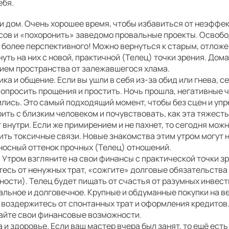
ебя.
и дом. Очень хорошее время, чтобы избавиться от неэффе
сов и «похоронить» заведомо провальные проекты. Освобо
о более перспективного! Можно вернуться к старым, отлож
нуть на них с новой, практичной (Телец) точки зрения. Дом
ием пространства от залежавшегося хлама.
ка и общение. Если вы ушли в себя из-за обид или гнева, с
опросить прощения и простить. Ночь прошла, негативные 
лись. Это самый подходящий момент, чтобы без сцен и уп
ить с близким человеком и почувствовать, как эта тяжест
 внутри. Если же примирением и не пахнет, то сегодня мож
ть токсичные связи. Новые знакомства этим утром могут 
носный оттенок прочных (Телец) отношений.
 Утром взгляните на свои финансы с практической точки з
есь от ненужных трат, «сожгите» долговые обязательства
ости). Телец будет пищать от счастья от разумных инвест
льное и долговечное. Крупные и обдуманные покупки на в
 воздержитесь от спонтанных трат и оформления кредитов.
айте свои финансовые возможности.
 и здоровье. Если ваш мастер вчера был занят, то ещё ест