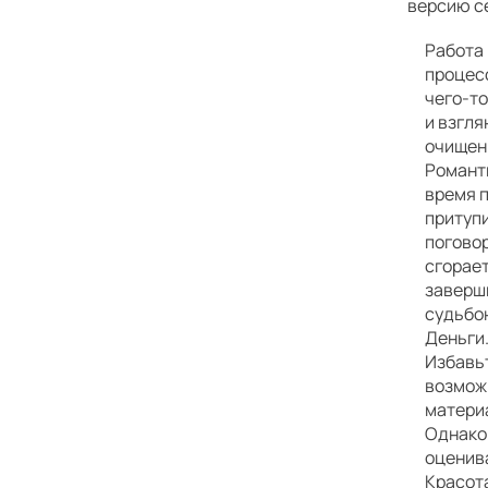
версию с
Работа 
процес
чего-т
и взгля
очищен
Романти
время п
притупи
поговор
сгорает
заверши
судьбо
Деньги.
Избавьт
возможн
материа
Однако
оценив
Красота