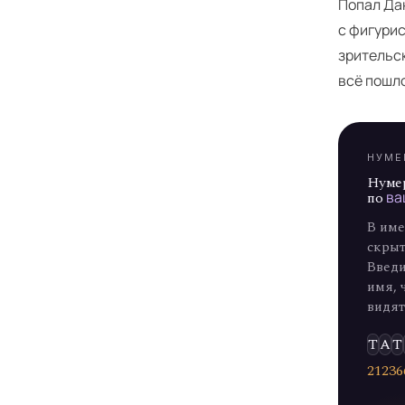
Я
Попал Дан
с фигурис
зрительск
всё пошл
НУМЕ
Нуме
по
ва
В име
скрыт
Введи
имя, 
видят
Т
А
Т
2
1
2
3
6