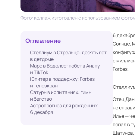
Фото: коллаж изготовлен с использованием фото
6 декабря
Оглавление
Солнце, 
конфигур
Стеллиум в Стрельце: десять лет
в детдоме
с миллион
Марс в Водолее: побег в Анапу
Forbes.
и TikTok
Юпитер в поддержку: Forbes
и телеэкран
Стеллиум
Сатурн в испытаниях: гимн
и бегство
Отец Дан
Астропрогноз для рождённых
не справи
6 декабря
Илье — че
попал в т
Шатунов.