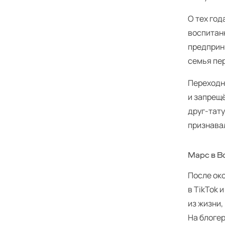
О тех год
воспитанн
предприни
семья пе
Переходн
и запрещё
друг-тат
признавал
Марс в Во
После око
в Tik­Tok
из жизни,
На блоге