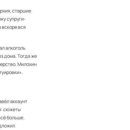
архия, старшие
еку супруги-
а вскоре вся
ал алкоголь
з дома. Тогда же
терство. Милохин
атуировки».
авёл аккаунт
ым: сюжеты
всё больше.
едложил