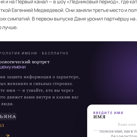
я и на Первый канал — в шоу «Ледниковый период», где кат
ткой Евгенией Медведевой. Они заняли третье место и пол
их симпатий. В первом выпуске Даня уронил партнёршу на 
А
о лучше.
7
РОЛОГИЯ ИМЕНИ · БЕСПЛАТНО
рологический портрет
шему имени
ни зашита информация о характере,
ых желаниях и сильных сторонах.
те имя — и узнайте, кто вы через
что движет вами внутри и каким вас
 люди.
ВВЕДИТЕ ИМЯ
имя
Ь
Я
Н
А
6
1
полное имя, как в п
без регистра