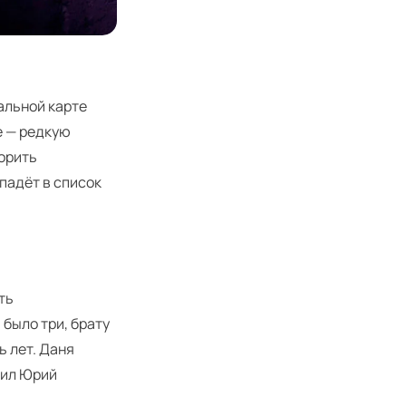
альной карте
е — редкую
орить
падёт в список
ть
 было три, брату
ь лет. Даня
жил Юрий