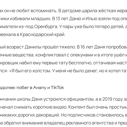
ах он не любит вспоминать. В детдоме царила жёсткая иер
ики избивали младших. В 13 лет Даню и Илью взяли под оп
матели из-под Оренбурга. У пары уже было пятеро детей, 
реехала в Краснодарский край.
ый возраст Данилы прошёл тяжело. В 16 лет Даня попробов
нные вещества, конфликтовал с опекунами и в итоге ушёл и
уировщик набил ему первые тату бесплатно, оттачивая мас
ся: «Я был его холстом. У меня не было денег, но я хотел т
долее: побег в Анапу и TikTok
нчания школы Даня устроился официантом, а в 2019 году з
 и начал снимать короткие видео. Контент был очень прост
 никаких дорогих декораций. Но подписчиков становилось 
ра обратил внимание владелец рекламного агентства и пр