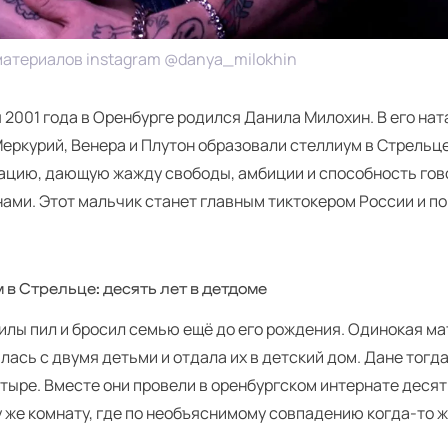
материалов instagram @danya_milokhin
 2001 года в Оренбурге родился Данила Милохин. В его нат
Меркурий, Венера и Плутон образовали стеллиум в Стрельц
ацию, дающую жажду свободы, амбиции и способность гов
ами. Этот мальчик станет главным тиктокером России и по
 в Стрельце: десять лет в детдоме
илы пил и бросил семью ещё до его рождения. Одинокая ма
лась с двумя детьми и отдала их в детский дом. Дане тогда
тыре. Вместе они провели в оренбургском интернате десят
у же комнату, где по необъяснимому совпадению когда-то 