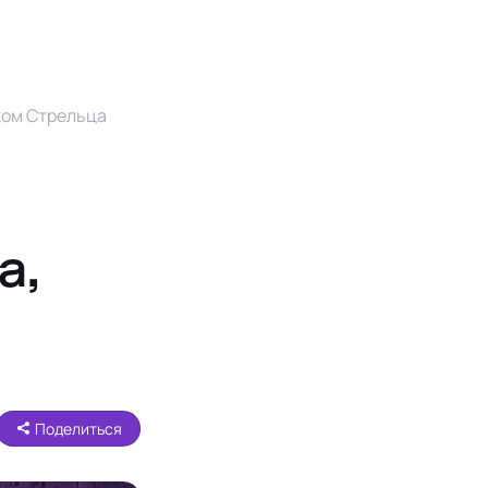
ком Стрельца
а,
Поделиться