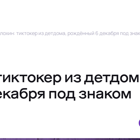
лохин: тиктокер из детдома, рождённый 6 декабря под зна
тиктокер из детдом
кабря под знаком