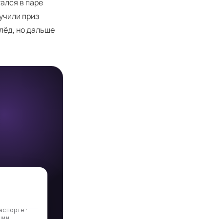
ался в паре
учили приз
лёд, но дальше
аспорте ·
ции