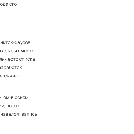
года его
.
тикток-хаусов
м доме и вместе
ое место списка
заработок
акосячил
кономическом
и, но это
знавался: запись