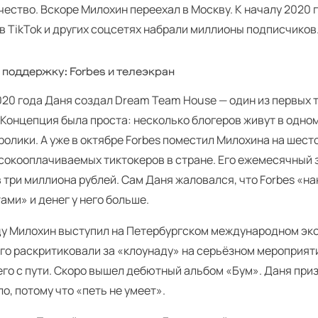
ество. Вскоре Милохин переехал в Москву. К началу 2020 
в Tik­Tok и других соцсетях набрали миллионы подписчиков
 поддержку: Forbes и телеэкран
020 года Даня создал Dream Team House — один из первых 
 Концепция была проста: несколько блогеров живут в одно
олики. А уже в октябре Forbes поместил Милохина на шест
сокооплачиваемых тиктокеров в стране. Его ежемесячный 
 три миллиона рублей. Сам Даня жаловался, что Forbes «н
ами» и денег у него больше.
оду Милохин выступил на Петербургском международном э
го раскритиковали за «клоунаду» на серьёзном мероприяти
его с пути. Скоро вышел дебютный альбом «Бум». Даня при
о, потому что «петь не умеет».