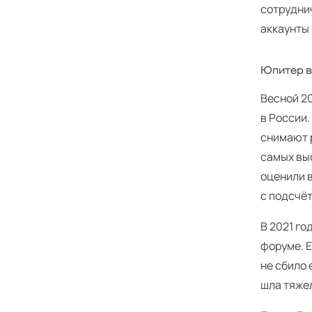
сотруднич
аккаунты 
Юпитер в
Весной 2
в России.
снимают р
самых вы
оценили в
с подсчёт
В 2021 г
форуме. Е
не сбило 
шла тяжел