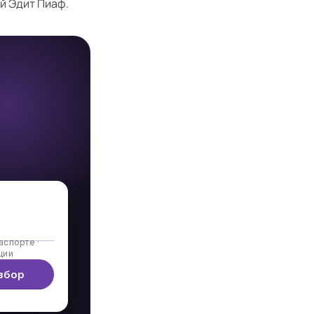
ой Эдит Пиаф.
аспорте ·
ции
збор