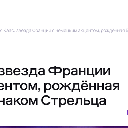
я Каас: звезда Франции с немецким акцентом, рождённая 
 звезда Франции
ентом, рождённая
знаком Стрельца