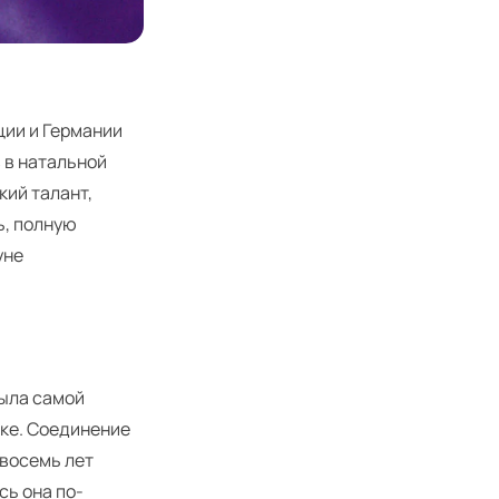
ции и Германии
 в натальной
кий талант,
ь, полную
уне
была самой
ке. Соединение
 восемь лет
сь она по-