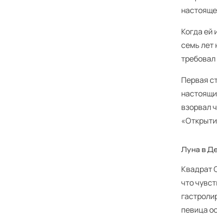
настояще
Когда ей 
семь лет 
требовал 
Первая с
настоящий
взорвал 
«Открыти
Луна в Д
Квадрат С
что чувст
гастролир
певица о