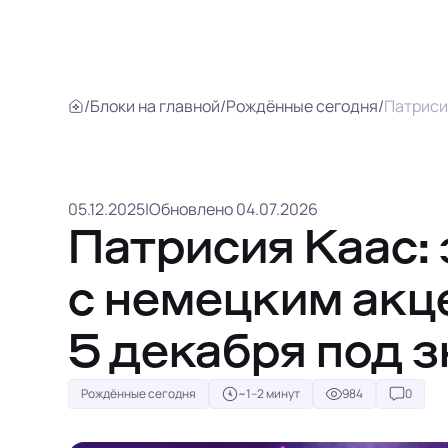
/
Блоки на главной
/
Рождённые сегодня
/
Патриси
05.12.2025
|
Обновлено 04.07.2026
Патрисия Каас:
с немецким акц
5 декабря под 
Рождённые сегодня
~1–2 минут
984
0