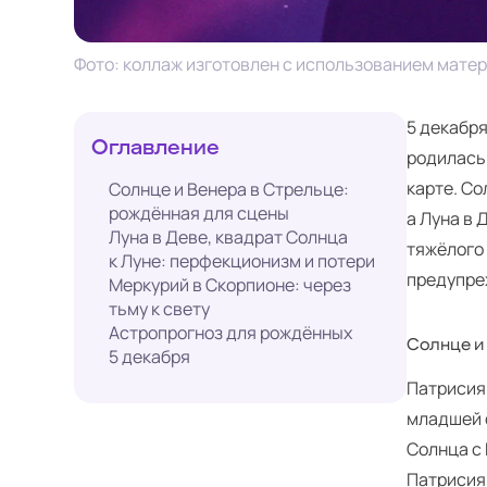
Фото: коллаж изготовлен с использованием матер
5 декабря
Оглавление
родилась
карте. Со
Солнце и Венера в Стрельце:
рождённая для сцены
а Луна в 
Луна в Деве, квадрат Солнца
тяжёлого 
к Луне: перфекционизм и потери
предупре
Меркурий в Скорпионе: через
тьму к свету
Астропрогноз для рождённых
Солнце и
5 декабря
Патрисия 
младшей 
Солнца с 
Патрисия 