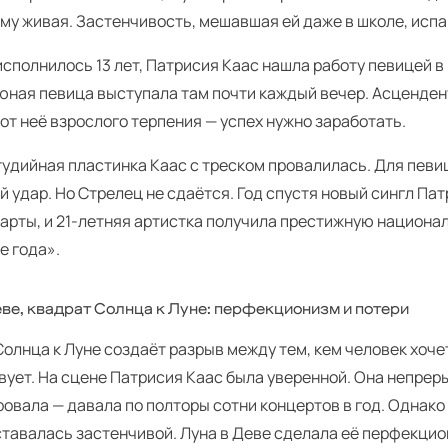
му живая. Застенчивость, мешавшая ей даже в школе, испа
исполнилось 13 лет, Патрисия Каас нашла работу певицей в
юная певица выступала там почти каждый вечер. Асценден
от неё взрослого терпения — успех нужно заработать.
тудийная пластинка Каас с треском провалилась. Для певи
 удар. Но Стрелец не сдаётся. Год спустя новый сингл Па
чарты, и 21-летняя артистка получила престижную национа
е года».
еве, квадрат Солнца к Луне: перфекционизм и потери
олнца к Луне создаёт разрыв между тем, кем человек хочет
вует. На сцене Патрисия Каас была уверенной. Она непрер
овала — давала по полторы сотни концертов в год. Однако
ставалась застенчивой. Луна в Деве сделала её перфекцио