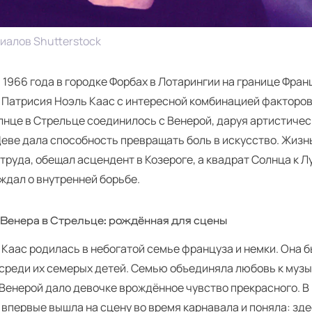
иалов Shutterstock
 1966 года в городке Форбах в Лотарингии на границе Фран
 Патрисия Ноэль Каас с интересной комбинацией факторов
лнце в Стрельце соединилось с Венерой, даруя артистичес
Деве дала способность превращать боль в искусство. Жизн
труда, обещал асцендент в Козероге, а квадрат Солнца к Л
ждал о внутренней борьбе.
 Венера в Стрельце: рождённая для сцены
Каас родилась в небогатой семье француза и немки. Она 
среди их семерых детей. Семью объединяла любовь к музы
Венерой дало девочке врождённое чувство прекрасного. В
впервые вышла на сцену во время карнавала и поняла: зде