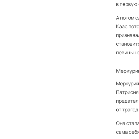
в первую 
А потом с
Каас поте
признавал
становит
певицы н
Меркурий
Меркурий 
Патрисия 
предател
от трагед
Она стала
сама себя