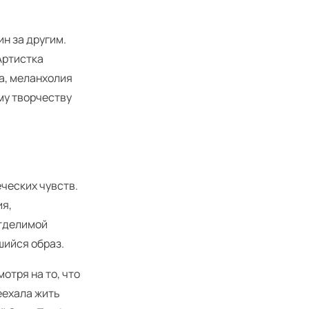
ин за другим.
 Артистка
ца, меланхолия
му творчеству
ческих чувств.
ия,
отделимой
шийся образ.
отря на то, что
еехала жить