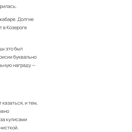
рилась.
 кабаре. Долгие
т в Козероге
цы это был
трисии буквально
льную награду —
 казаться, и тем,
ывно
 за кулисами
нисткой,