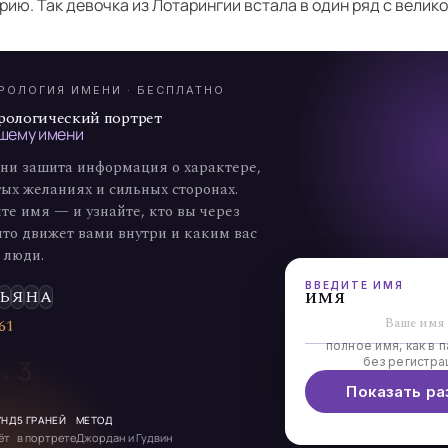
А
ию. Так девочка из Лотарингии встала в один ряд с велик
7
РОЛОГИЯ ИМЕНИ · БЕСПЛАТНО
рологический портрет
шему имени
ни зашита информация о характере,
ых желаниях и сильных сторонах.
те имя — и узнайте, кто вы через
что движет вами внутри и каким вас
 люди.
ВВЕДИТЕ ИМЯ
имя
Ь
Я
Н
А
6
1
полное имя, как в п
3
без регистра
 →
Показать ра
УНД
5 ГРАНЕЙ
МЕТОД
ёт
в портрете
Джордан и Гудвин