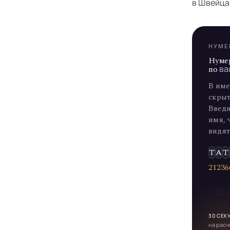
Я
в Швейцар
НУМЕ
Нуме
по
ва
В име
скрыт
Введи
имя, 
видят
Т
А
Т
2
1
2
3
6
= 21
30 СЕК
на расч