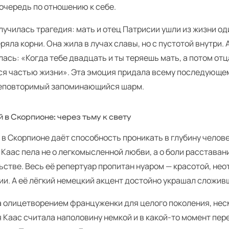
очередь по отношению к себе.
лучилась трагедия: мать и отец Патрисии ушли из жизни од
ряла корни. Она жила в лучах славы, но с пустотой внутри.
ась: «Когда тебе двадцать и ты теряешь мать, а потом от
ся частью жизни». Эта эмоция придала всему последующе
еповторимый запоминающийся шарм.
 в Скорпионе: через тьму к свету
в Скорпионе даёт способность проникать в глубину челове
Каас пела не о легкомысленной любви, а о боли расставан
ьстве. Весь её репертуар пропитан нуаром — красотой, не
ии. А её лёгкий немецкий акцент достойно украшал сложив
 олицетворением француженки для целого поколения, несм
 Каас считала наполовину немкой и в какой-то момент пер