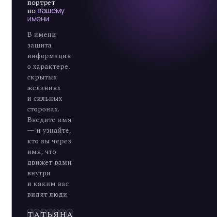
портрет
по
вашему
имени
В имени
зашита
информация
о характере,
скрытых
желаниях
и сильных
сторонах.
Введите имя
— и узнайте,
кто вы через
имя, что
движет вами
внутри
и каким вас
видят люди.
Э
Л
Ь
Д
А
Р