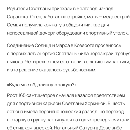
Родители Светланы приехали в Белгород из-под
Саранска. Отец работал на стройке, мать — медсестрой
Семья получила комнату в общежитии, где для
непоседливой дочери оборудовали спортивный уголок.
Соединение Солнца и Марса в Козероге проявилось
с первых лет: энергия Светланы била через край, требу
выхода. Четырёхлетней её отвели в секцию гимнастики
и это решение оказалось судьбоносным.
«Куда мне её, длинную такую?»
Рост 165 сантиметров сначала казался препятствием
для спортивной карьеры Светланы Хоркиной. В шесть
лет она имела первый юношеский разряд, но переход
в старшую группу растянулся на годы: тренеры считали
её слишком высокой. Натальный Сатурн в Деве внёс