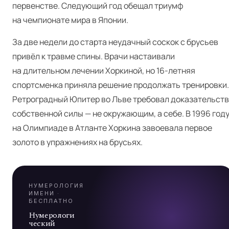
первенстве. Следующий год обещал триумф
на чемпионате мира в Японии.
За две недели до старта неудачный соскок с брусьев
привёл к травме спины. Врачи настаивали
на длительном лечении Хоркиной, но 16-летняя
спортсменка приняла решение продолжать тренировки.
Я
Ретроградный Юпитер во Льве требовал доказательств
собственной силы — не окружающим, а себе. В 1996 год
на Олимпиаде в Атланте Хоркина завоевала первое
А
золото в упражнениях на брусьях.
7
НУМЕРОЛОГИЯ
ИМЕНИ ·
БЕСПЛАТНО
Нумерологи
ческий