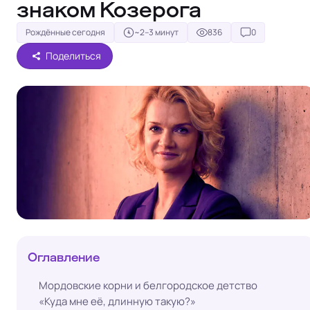
знаком Козерога
Рождённые сегодня
~2–3 минут
836
0
Поделиться
Оглавление
Мордовские корни и белгородское детство
«Куда мне её, длинную такую?»