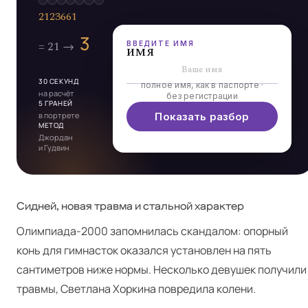
5
3
4
4
ВВЕДИТЕ ИМЯ
имя
30 СЕКУНД
полное имя, как в паспорте ·
на расчёт
без регистрации
5 ГРАНЕЙ
в портрете
Показать разбор
МЕТОД
Джордан
и Гудвин
Сидней, новая травма и стальной характер
Олимпиада-2000 запомнилась скандалом: опорный
конь для гимнасток оказался установлен на пять
сантиметров ниже нормы. Несколько девушек получили
травмы, Светлана Хоркина повредила колени.