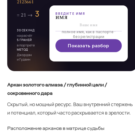
ВВЕДИТЕ ИМЯ
имя
30 СЕКУНД
полное имя, как в паспорте ·
на расчёт
без регистрации
5 ГРАНЕЙ
в портрете
Показать разбор
МЕТОД
Джордан
и Гудвин
Аркан золотого алмаза / глубинной цели /
сокровенного дара
Скрытый, но мощный ресурс. Ваш внутренний стержень
и потенциал, который часто раскрывается в зрелости.
Расположение арканов в матрице судьбы