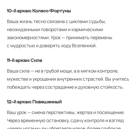
10‑й аркан: Колесо Фортуны
Ваша жизнь тесно связана с циклами судьбы,
неожиданными поворотами и кармическими
закономерностями. Урок — принимать перемены
с мудростью и доверять ходу Вселенной.
11‑й аркан: Сила
Ваша сила — не в грубой мощи, а в мягком контроле,
мужестве и укрощении внутренних страстей. Вы учитес
побеждать через сострадание и духовную стойкость.
12‑й аркан: Повешенный
Ваш урок — смена перспективы, жертва и посвящение.
Через временную остановку, сдачу контроля и взгляд
«вверх ногами» вы обретаете новое, более глубокое