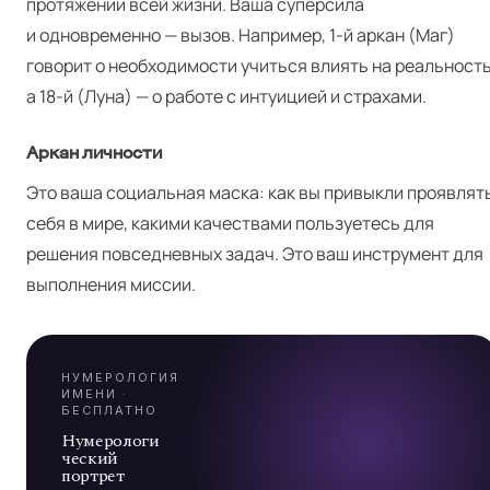
протяжении всей жизни. Ваша суперсила
и одновременно — вызов. Например, 1‑й аркан (Маг)
говорит о необходимости учиться влиять на реальность
а 18‑й (Луна) — о работе с интуицией и страхами.
Аркан личности
Я
Это ваша социальная маска: как вы привыкли проявлят
себя в мире, какими качествами пользуетесь для
решения повседневных задач. Это ваш инструмент для
А
выполнения миссии.
7
НУМЕРОЛОГИЯ
ИМЕНИ ·
БЕСПЛАТНО
Нумерологи
ческий
портрет