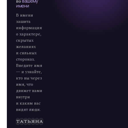
по
вашему
имени
В имени
зашита
информация
о характере,
скрытых
желаниях
и сильных
сторонах.
Введите имя
— и узнайте,
кто вы через
имя, что
движет вами
внутри
и каким вас
видят люди.
Э
Л
Ь