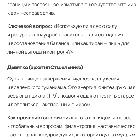
границы и постоянное, изматывающее чувство, что мир
к вам несправедлив.
Ключевой вопрос:
«Использую ли я свою силу
и ресурсы как мудрый правитель — для созидания
и восстановления баланса, или как тиран — лишь для
личной выгоды и контроля?»
Девятка (архетип Отшельника)
Суть:
принцип завершения, мудрости, служения
и вселенского гуманизма. Это энергия, синтезирующая
весь опыт цикла (1–9), позволяющая отпустить старое
и поделиться накопленным с миром.
Как проявляется в жизни:
широта взглядов, интерес
к глобальным вопросам, филантропия, наставничество.
Часто — роль «мудрой души», к которой идут за мудрым