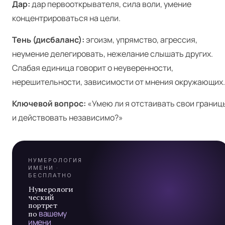
Дар:
дар первооткрывателя, сила воли, умение
концентрироваться на цели.
Тень (дисбаланс):
эгоизм, упрямство, агрессия,
неумение делегировать, нежелание слышать других.
Слабая единица говорит о неуверенности,
Я
нерешительности, зависимости от мнения окружающих.
Ключевой вопрос:
«Умею ли я отстаивать свои границ
А
и действовать независимо?»
7
НУМЕРОЛОГИЯ
ИМЕНИ ·
БЕСПЛАТНО
Нумерологи
ческий
портрет
по
вашему
имени