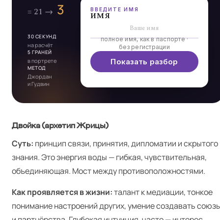
ВВЕДИТЕ ИМЯ
имя
30 СЕКУНД
полное имя, как в паспорте ·
на расчёт
без регистрации
5 ГРАНЕЙ
в портрете
Показать разбор
МЕТОД
Джордан
и Гудвин
Двойка (архетип Жрицы)
Суть:
принцип связи, принятия, дипломатии и скрытого
знания. Это энергия воды — гибкая, чувствительная,
объединяющая. Мост между противоположностями.
Как проявляется в жизни:
талант к медиации, тонкое
понимание настроений других, умение создавать союз
и партнёрства. Глубокая интуиция, часто — интерес