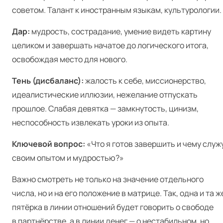
советом. Талант к иностранным языкам, культурологии.
Дар:
мудрость, сострадание, умение видеть картину
целиком и завершать начатое до логического итога,
освобождая место для нового.
Тень (дисбаланс):
жалость к себе, миссионерство,
идеалистические иллюзии, нежелание отпускать
прошлое. Слабая девятка — замкнутость, цинизм,
неспособность извлекать уроки из опыта.
Ключевой вопрос:
«Что я готов завершить и чему служ
своим опытом и мудростью?»
Важно смотреть не только на значение отдельного
числа, но и на его положение в матрице. Так, одна и та ж
пятёрка в линии отношений будет говорить о свободе
в партнёрстве, а в линии денег — о нестабильном, но