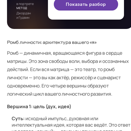
в портрете
Показать разбор
МЕТОД
Джордан
и Гудвин
Ромб личности: архитектура вашего «я»
Ромб — динамичная, вращающаяся фигура в сердце
матрицы. Это зона свободы воли, выбора и осознанных
действий. Если вся матрица — это театр, то ромб
личности — это вы как актёр, режиссёр и сценарист
одновременно. Его четыре вершины образуют
логический цикл вашего личностного развития.
Вершина 1: цель (дух, идея)
Суть:
исходный импульс, духовная или
интеллектуальная идея, которая вас ведёт. Это ответ