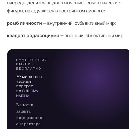
очередь, делится на две ключевые геометрические
Я
фигуры, находящиеся в постоянном диалоге:
ромб личности
— внутренний, субъективный мир;
А
квадрат рода/социума
— внешний, объективный мир.
7
НУМЕРОЛОГИЯ
ИМЕНИ ·
БЕСПЛАТНО
Нумерологи
ческий
портрет
по
вашему
имени
В имени
зашита
информация
о характере,