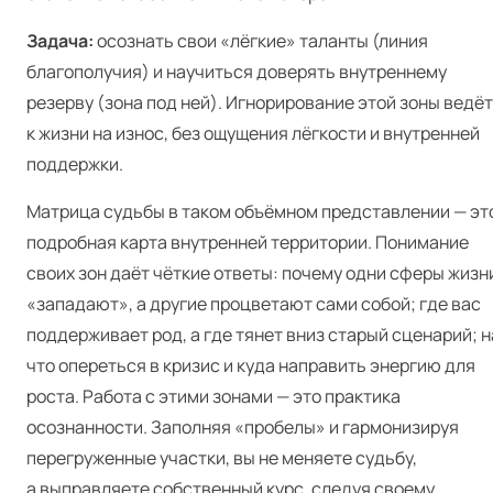
Задача:
осознать свои «лёгкие» таланты (линия
благополучия) и научиться доверять внутреннему
резерву (зона под ней). Игнорирование этой зоны ведёт
к жизни на износ, без ощущения лёгкости и внутренней
поддержки.
Матрица судьбы в таком объёмном представлении — эт
подробная карта внутренней территории. Понимание
своих зон даёт чёткие ответы: почему одни сферы жизн
«западают», а другие процветают сами собой; где вас
поддерживает род, а где тянет вниз старый сценарий; н
что опереться в кризис и куда направить энергию для
роста. Работа с этими зонами — это практика
осознанности. Заполняя «пробелы» и гармонизируя
перегруженные участки, вы не меняете судьбу,
а выправляете собственный курс, следуя своему