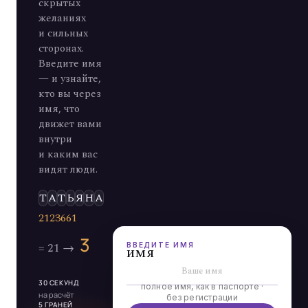
скрытых
желаниях
и сильных
сторонах.
Введите имя
— и узнайте,
кто вы через
имя, что
движет вами
внутри
и каким вас
видят люди.
Э
ВВЕДИТЕ ИМЯ
имя
30 СЕКУНД
полное имя, как в паспорте ·
на расчёт
без регистрации
5 ГРАНЕЙ