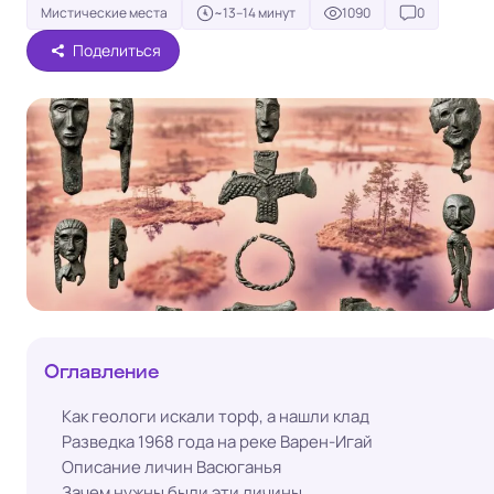
Мистические места
~13–14 минут
1090
0
Поделиться
Оглавление
Как геологи искали торф, а нашли клад
Разведка 1968 года на реке Варен-Игай
Описание личин Васюганья
Зачем нужны были эти личины