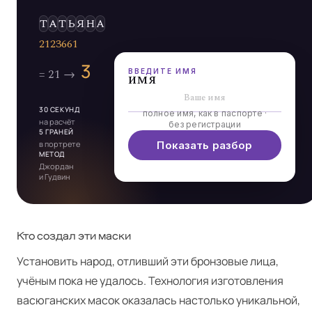
Э
Л
Ь
Д
А
Р
ВВЕДИТЕ ИМЯ
имя
30 СЕКУНД
полное имя, как в паспорте ·
на расчёт
без регистрации
5 ГРАНЕЙ
в портрете
Показать разбор
МЕТОД
Джордан
и Гудвин
Кто создал эти маски
Установить народ, отливший эти бронзовые лица,
учёным пока не удалось. Технология изготовления
васюганских масок оказалась настолько уникальной,