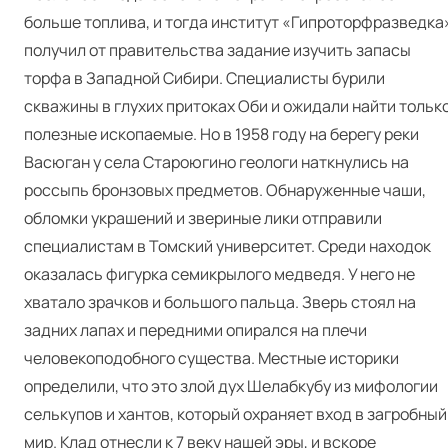
больше топлива, и тогда институт «Гипроторфразведка
получил от правительства задание изучить запасы
торфа в Западной Сибири. Специалисты бурили
скважины в глухих притоках Оби и ожидали найти тольк
полезные ископаемые. Но в 1958 году на берегу реки
Васюган у села Староюгино геологи наткнулись на
россыпь бронзовых предметов. Обнаруженные чаши,
обломки украшений и звериные лики отправили
специалистам в Томский университет. Среди находок
оказалась фигурка семикрылого медведя. У него не
хватало зрачков и большого пальца. Зверь стоял на
задних лапах и передними опирался на плечи
человекоподобного существа. Местные историки
определили, что это злой дух Шелабкубу из мифологии
селькупов и хантов, который охраняет вход в загробный
мир. Клад отнесли к 7 веку нашей эры, и вскоре