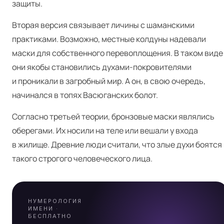
защиты.
Вторая версия связывает личины с шаманскими
практиками. Возможно, местные колдуны надевали
маски для собственного перевоплощения. В таком виде
они якобы становились духами-покровителями
и проникали в загробный мир. А он, в свою очередь,
начинался в топях Васюганских болот.
Я
Согласно третьей теории, бронзовые маски являлись
оберегами. Их носили на теле или вешали у входа
в жилище. Древние люди считали, что злые духи боятся
такого строгого человеческого лица.
НУМЕРОЛОГИЯ
ИМЕНИ ·
БЕСПЛАТНО