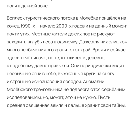
поля в данной зоне.
Всплеск туристического потока в Молёбке пришёлся на
конец 1990‑х
—
начало 2000‑х годов и на данный момен
почти утих. Местные жители до сих пор не рискуют
заходить вглубь леса в одиночку. Даже для них слишко
много необъяснимого хранит этот край. Время и сейчас
здесь течёт иначе, но те, кто живёт в деревне,
к подобному давно привыкли. Они периодически видят
необычные огни в небе, выжженные круги на снегу
и странные исчезновения соседей. Аномалии
Молёбского треугольника не подвергаются серьёзным
исследованиям, но, может, это и не нужно. Пусть
древняя священная земля и дальше хранит свои тайны.