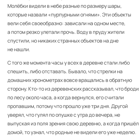
Молёбки видели в небе разные по размеру шары,
которые назвали «пурпурными огнями». Эти объекты
вели себя своеобразно: зависали на одном месте,
а потом резко улетали прочь. Воду в пруду жители
спустили, но никаких странных объектов на дне
не нашли.
С того же момента часы у всех в деревне стали либо
спешить, либо отставать. Бывало, что стрелки на
домашних хронометрах вовсе вращались в обратную
сторону. Кто-то из деревенских рассказывал, что броди
по лесу около часа, а когда вернулся, его считали
пропавшим, потому что прошло уже три дня. Другой
уверял, что гулял по опушке с утра до вечера, не
выпуская из поля зрения свою деревню, а когда пришёл
домой, то узнал, что родные не видели его уже неделю.