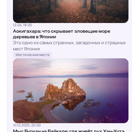
12.04, 18:00
Аокигахара: что скрывает зловещее море
деревьев в Японии
Это одно из самых странных, загадочных и страшных
мест Японии
Мистические места
10.12.2025, 20:00
Мыс Бурхан на Байкале: где живёт дух Хан-Хутэ