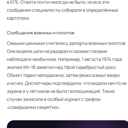
в КГБ. Ответа почти никогда не было, но все эти
сообщения специалисты собирали в определённые
картотеки.
Сообщения военных и пилотов
Самыми ценными считались рапорты военных пилотов.
Они видели цели на радарах и своими глазами
наблюдали необычное. Например, 1 августа 1974 года
экипаж Ил-18 заметил над Уфой серебристый диск.
Объект парил неподвижно, затем резко взмыл вверх
Я
и исчез. Диспетчеры подтвердили, что видели нечто на
экране и у лётчиков не было галлюцинаций. Такие
случаи заносили в особый журнал с грифом
«совершенно секретно».