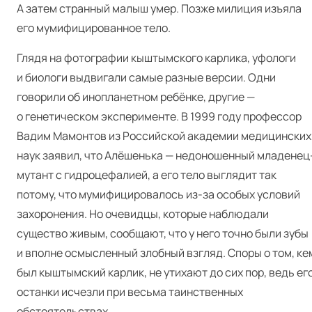
А затем странный малыш умер. Позже милиция изъяла
его мумифицированное тело.
Глядя на фотографии кыштымского карлика, уфологи
и биологи выдвигали самые разные версии. Одни
говорили об инопланетном ребёнке, другие —
о генетическом эксперименте. В 1999 году профессор
Вадим Мамонтов из Российской академии медицинских
наук заявил, что Алёшенька — недоношенный младенец
мутант с гидроцефалией, а его тело выглядит так
потому, что мумифицировалось из-за особых условий
захоронения. Но очевидцы, которые наблюдали
существо живым, сообщают, что у него точно были зубы
и вполне осмысленный злобный взгляд. Споры о том, ке
был кыштымский карлик, не утихают до сих пор, ведь ег
останки исчезли при весьма таинственных
обстоятельствах.