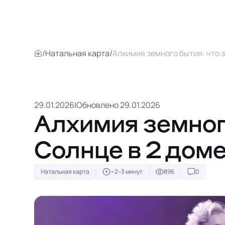
/
Натальная карта
/
Алхимия земного бытия: что 
29.01.2026
|
Обновлено 29.01.2026
Алхимия земного
Солнце в 2 дом
Натальная карта
~2–3 минут
896
0