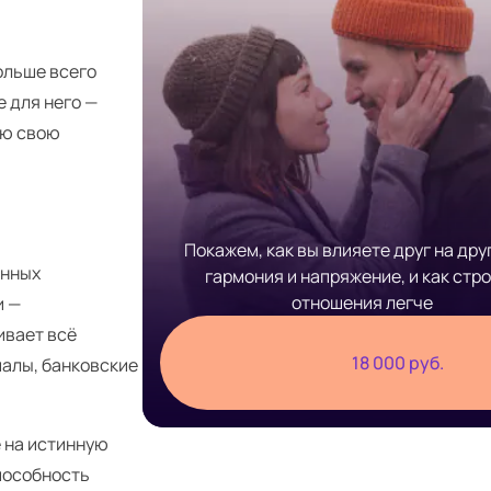
ольше всего
е для него —
рю свою
Покажем, как вы влияете друг на друг
енных
гармония и напряжение, и как стр
отношения легче
и —
ивает всё
18 000 руб.
иалы, банковские
 на истинную
способность