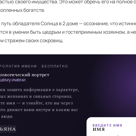
астью своего имущества. Это может обречь его на полное
копленных богатств.
путь обладателя Солнца в 2 доме — осознание, что истинн
тся в умении быть щедрым и гостеприимным хозяином, а н
А
м стражем своих сокровищ.
7
РОЛОГИЯ ИМЕНИ · БЕСПЛАТНО
рологический портрет
шему имени
ни зашита информация о характере,
ых желаниях и сильных сторонах.
те имя — и узнайте, кто вы через
что движет вами внутри и каким вас
 люди.
ВВЕДИТЕ ИМЯ
имя
Ь
Я
Н
А