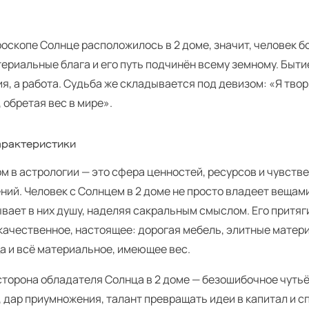
роскопе Солнце расположилось в 2 доме, значит, человек б
ериальные блага и его путь подчинён всему земному. Быти
я, а работа. Судьба же складывается под девизом: «Я тво
 обретая вес в мире».
рактеристики
м в астрологии — это сфера ценностей, ресурсов и чувств
ний. Человек с Солнцем в 2 доме не просто владеет вещам
вает в них душу, наделяя сакральным смыслом. Его притяг
 качественное, настоящее: дорогая мебель, элитные матер
а и всё материальное, имеющее вес.
сторона обладателя Солнца в 2 доме — безошибочное чутьё
 дар приумножения, талант превращать идеи в капитал и 