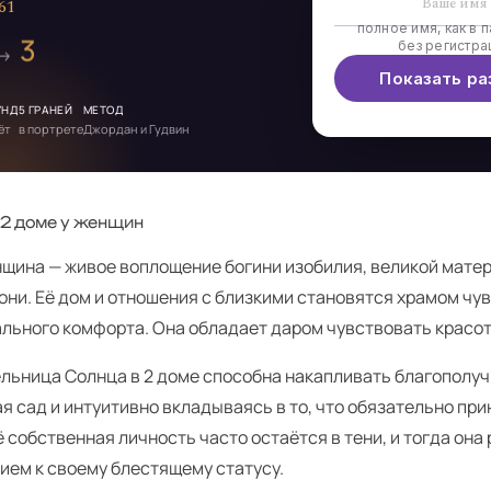
6
1
полное имя, как в п
3
без регистра
 →
Показать ра
УНД
5 ГРАНЕЙ
МЕТОД
ёт
в портрете
Джордан и Гудвин
 2 доме у женщин
щина — живое воплощение богини изобилия, великой матер
они. Её дом и отношения с близкими становятся храмом чу
льного комфорта. Она обладает даром чувствовать красот
льница Солнца в 2 доме способна накапливать благополуч
 сад и интуитивно вкладываясь в то, что обязательно при
 собственная личность часто остаётся в тени, и тогда она 
ием к своему блестящему статусу.