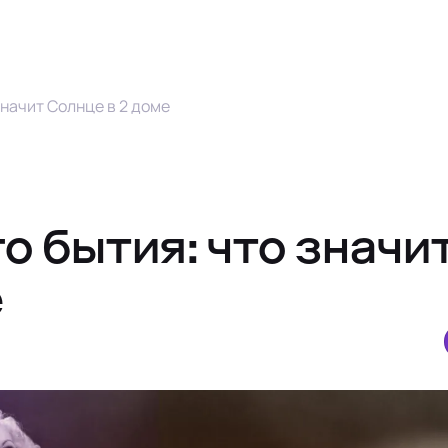
значит Солнце в 2 доме
 бытия: что значи
е