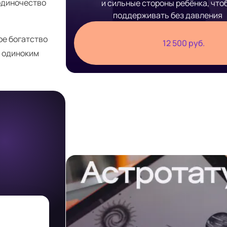
 одиночество
и сильные стороны ребёнка, что
поддерживать без давления
ое богатство
12 500 руб.
е одиноким