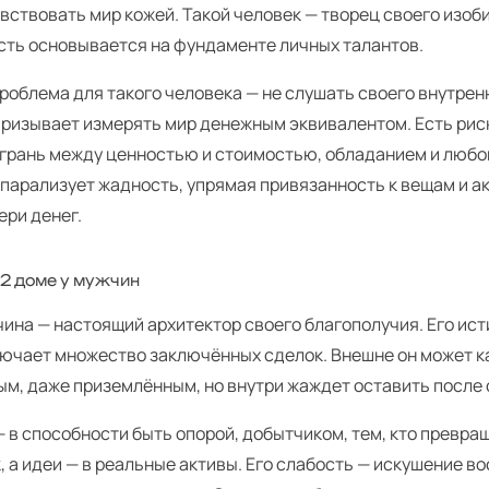
вствовать мир кожей. Такой человек — творец своего изоби
сть основывается на фундаменте личных талантов.
роблема для такого человека — не слушать своего внутренн
призывает измерять мир денежным эквивалентом. Есть рис
 грань между ценностью и стоимостью, обладанием и любо
парализует жадность, упрямая привязанность к вещам и а
ери денег.
 2 доме у мужчин
чина — настоящий архитектор своего благополучия. Его ис
лючает множество заключённых сделок. Внешне он может к
ым, даже приземлённым, но внутри жаждет оставить после 
— в способности быть опорой, добытчиком, тем, кто превра
, а идеи — в реальные активы. Его слабость — искушение в