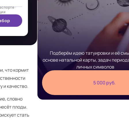
аспорте ·
ции
збор
Подберём идею татуировки и её смы
основе натальной карты, задач период
личных символов
и, что кормит
вственности
5 000 руб.
у и качество.
ие, словно
несёт плоды.
рискует стать