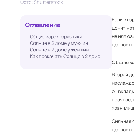
Фото: Shutterstock
Если в го
Оглавление
ценит мат
не иллюзи
Общие характеристики
Солнце в 2 доме у мужчин
ценность,
Солнце в 2 доме у женщин
Как прокачать Солнце в 2 доме
Общие ха
Второй до
наслажде
он вклады
прочное,
хранилищ
Сильная 
ценность,