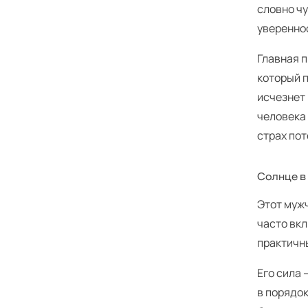
словно чу
уверенно
Главная п
который 
исчезнет
человека 
страх пот
Солнце в
Этот муж
часто вк
практичн
Его сила 
в порядок