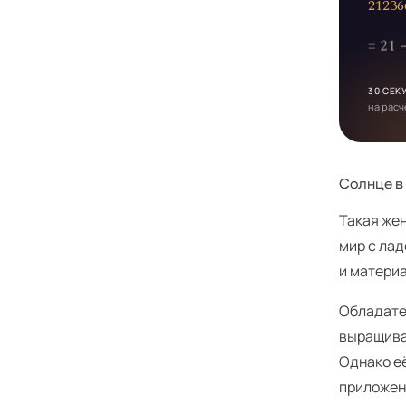
2
1
2
3
6
= 21
30 СЕК
на расч
Солнце в
Такая жен
мир с лад
и материа
Обладате
выращивая
Однако её
приложен