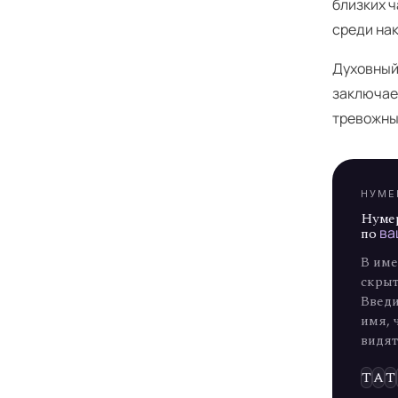
близких ч
среди на
Я
Духовный 
заключае
тревожны
НУМЕ
Нуме
по
ва
В име
скрыт
Введи
имя, 
видят
Т
А
Т