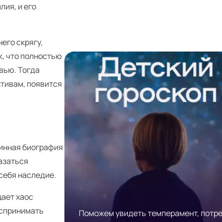
лия, и его
его скрягу,
к, что полностью
вью. Тогда
ктивам, появится
тинная биография
азаться
себя наследие.
щает хаос
оспринимать
Поможем увидеть темперамент, потр