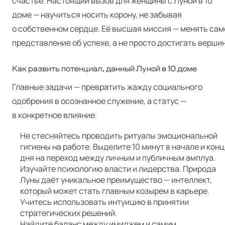
счастье. Настоящий вызов для женщины с Луной в 10
доме — научиться носить корону, не забывая
о собственном сердце. Её высшая миссия — менять сам
представление об успехе, а не просто достигать вершин
Как развить потенциал, данный Луной в 10 доме
Главные задачи — превратить жажду социального
одобрения в осознанное служение, а статус —
в конкретное влияние.
Не стесняйтесь проводить ритуалы эмоциональной
гигиены на работе. Выделите 10 минут в начале и кон
дня на переход между личным и публичным амплуа.
Изучайте психологию власти и лидерства. Природа
Луны даёт уникальное преимущество — интеллект,
который может стать главным козырем в карьере.
Учитесь использовать интуицию в принятии
стратегических решений.
Найдите баланс между имиджем и самим