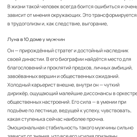
В жизни такой человек всегда боится ошибиться и очен
зависит от мнения окружающих. Это трансформируется
в трудоголизм и, как следствие, выгорание,
Луна в 10 доме у мужчин
Он — прирождённый стратег и достойный наследник
своей династии. В его биографии найдётся место для
благословений и проклятий предков, личных амбиций,
завоёванных вершин и общественных ожиданий.
Холодный карьерист внешне, внутри он — чуткий
дирижёр, ощущающий малейшие диссонансы в оркестр
общественных настроений. Его сила — в умении при
подъёме по лестнице, ведущей к успеху, чувствовать,
какая ступенька сейчас наиболее прочна.
Эмоциональная стабильность такого мужчины сильно
зависит от знания, что все его усилия признаны