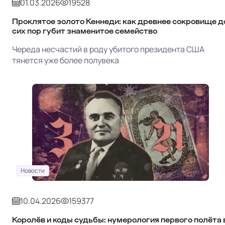
01.03.2026
19528
Проклятое золото Кеннеди: как древнее сокровище д
сих пор губит знаменитое семейство
Череда несчастий в роду убитого президента США
тянется уже более полувека
Новости
10.04.2026
159377
Королёв и коды судьбы: нумерология первого полёта 