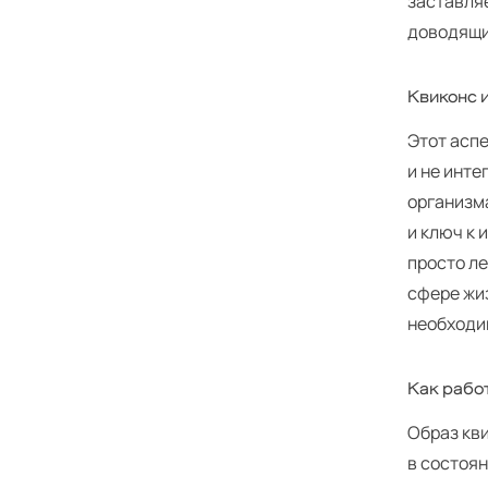
заставляе
доводящи
Квиконс 
Этот аспе
и не инте
организма
и ключ к 
просто л
сфере жиз
необходи
Как работ
Образ кв
в состоя