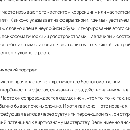
и часто называют его «аспектом коррекции» или «аспектом
ия». Квиконс указывает на сферы жизни, где мы чувствуе
ь, словно идём в неудобной обуви. Игнорирование этого с
, психосоматическими расстройствами, навязчивым состо
ая работа с ним становится источником тончайшей настро
ентом духовного роста.
ический портрет
виконс проявляется как хроническое беспокойство или
творённость в сферах, связанных с задействованными пл
 Часто он сопровождается ощущением, что что-то не так, но
бычно бывает очень сложно. И хотя квиконс — это нервная,
 требующая выхода через суету или перфекционизм, он отк
ий потенциал к виртуозному мастерству. Ведь именно ди