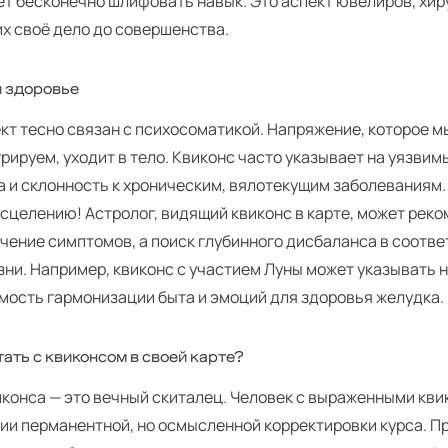
т бесконечно шлифовать навык. Это аспект ювелиров, хир
х своё дело до совершенства.
и здоровье
кт тесно связан с психосоматикой. Напряжение, которое м
грируем, уходит в тело. Квиконс часто указывает на уязви
 и склонность к хроническим, вялотекущим заболеваниям.
исцелению! Астролог, видящий квиконс в карте, может рек
ечение симптомов, а поиск глубинного дисбаланса в соотв
ни. Например, квиконс с участием Луны может указывать 
мость гармонизации быта и эмоций для здоровья желудка.
ать с квиконсом в своей карте?
иконса — это вечный скиталец. Человек с выраженными кв
нии перманентной, но осмысленной корректировки курса. 