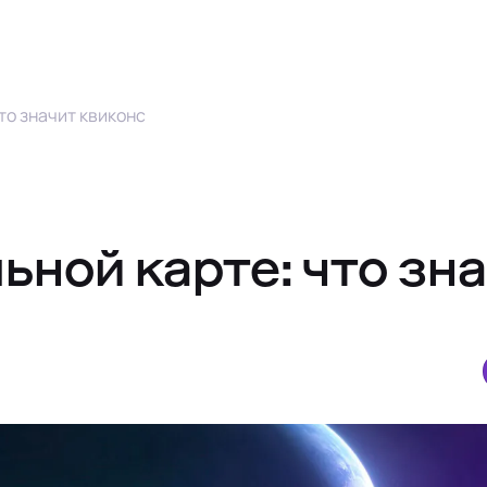
то значит квиконс
ьной карте: что зн