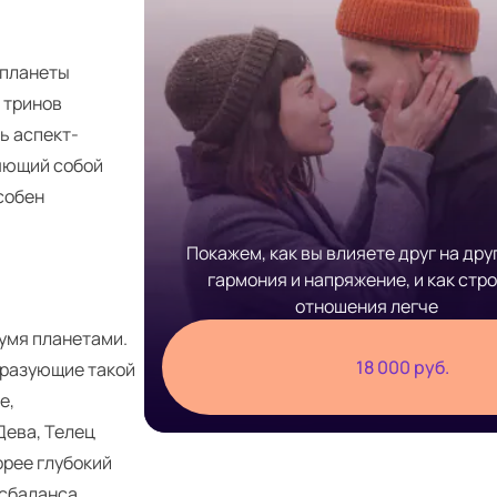
 планеты
и тринов
ь аспект-
ляющий собой
особен
Покажем, как вы влияете друг на друг
гармония и напряжение, и как стр
отношения легче
умя планетами.
18 000 руб.
образующие такой
е,
Дева, Телец
корее глубокий
сбаланса.