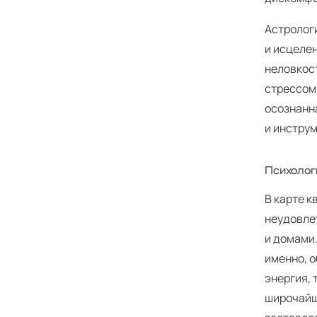
Астролог
и исцелен
неловкост
стрессом
осознанн
и инструм
Психолог
В карте к
неудовле
и домами.
именно, о
энергия,
широчайш