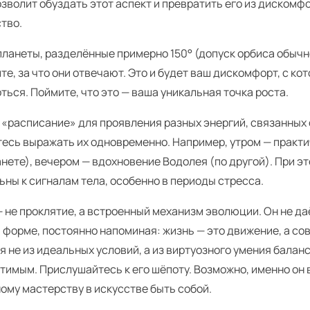
зволит обуздать этот аспект и превратить его из дискомф
тво.
ланеты, разделённые примерно 150° (допуск орбиса обычно
е, за что они отвечают. Это и будет ваш дискомфорт, с ко
ться. Поймите, что это — ваша уникальная точка роста.
 «расписание» для проявления разных энергий, связанных 
тесь выражать их одновременно. Например, утром — практ
нете), вечером — вдохновение Водолея (по другой). При э
ны к сигналам тела, особенно в периоды стресса.
 не проклятие, а встроенный механизм эволюции. Он не да
 форме, постоянно напоминая: жизнь — это движение, а с
 не из идеальных условий, а из виртуозного умения бала
тимым. Прислушайтесь к его шёпоту. Возможно, именно он 
ому мастерству в искусстве быть собой.