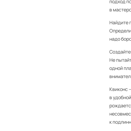
подход по
в мастерс
Найдите п
Определит
надо боро
Создайте
Не пытай
одной пла
вниматель
Квиконс —
в удобной
рождается
несовмес
к подлинн