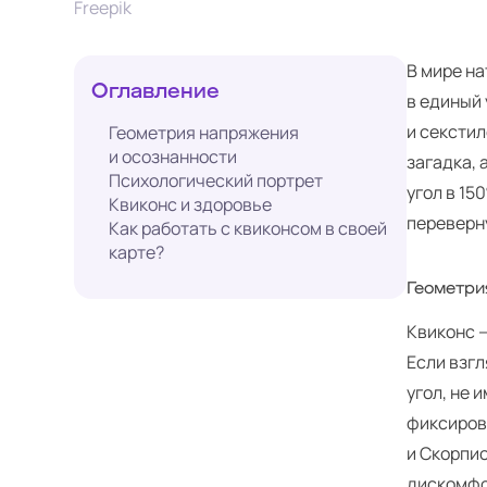
Freepik
В мире н
Оглавление
в единый 
и секстил
Геометрия напряжения
и осознанности
загадка,
Психологический портрет
угол в 15
Квиконс и здоровье
переверну
Как работать с квиконсом в своей
карте?
Геометри
Квиконс 
Если взгл
угол, не 
фиксирова
и Скорпио
дискомфо