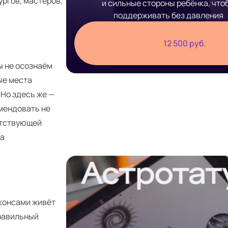
ургов, мастеров,
и сильные стороны ребёнка, что
поддерживать без давления
12 500 руб.
ы не осознаём
мые места
 Но здесь же —
омендовать не
етствующей
на
иконсами живёт
Правильный