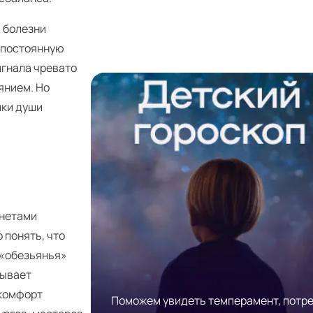
 болезни
м постоянную
игнала чревато
янием. Но
йки души
анетами
 понять, что
 «обезьянья»
рывает
скомфорт
Поможем увидеть темперамент, потр