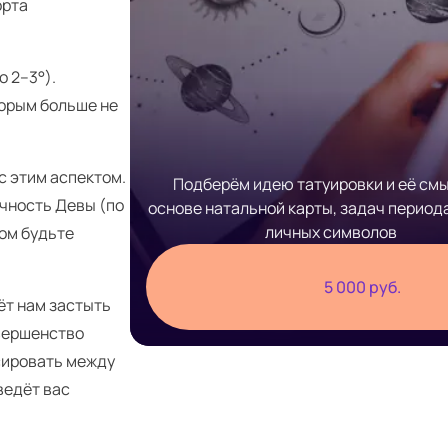
орта
 2–3°).
торым больше не
с этим аспектом.
Подберём идею татуировки и её смы
ичность Девы (по
основе натальной карты, задач период
личных символов
том будьте
5 000 руб.
ёт нам застыть
овершенство
нсировать между
ведёт вас