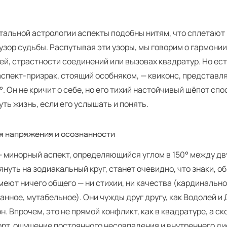
атальной астрологии аспекты подобны нитям, что сплетают
узор судьбы. Распутывая эти узоры, мы говорим о гармони
ей, страстности соединений или вызовах квадратур. Но ест
 аспект-призрак, стоящий особняком, — квиконс, представ
0°. Он не кричит о себе, но его тихий настойчивый шёпот сп
ть жизнь, если его услышать и понять.
я напряжения и осознанности
— минорный аспект, определяющийся углом в 150° между дв
януть на зодиакальный круг, станет очевидно, что знаки, 
имеют ничего общего — ни стихии, ни качества (кардинально
нное, мутабельное). Они чужды друг другу, как Водолей и 
н. Впрочем, это не прямой конфликт, как в квадратуре, а с
рт, ощущение постоянного несовпадения и внутреннего ди