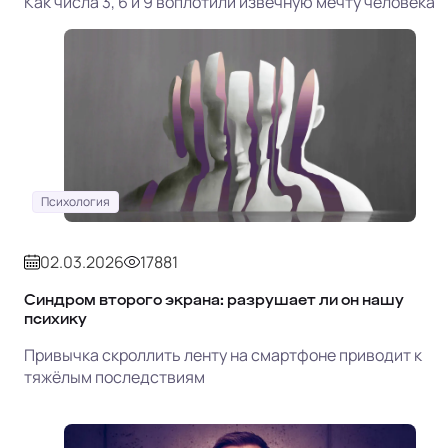
Как числа 3, 6 и 9 воплотили извечную мечту человека
Психология
02.03.2026
17881
Синдром второго экрана: разрушает ли он нашу
психику
Привычка скроллить ленту на смартфоне приводит к
тяжёлым последствиям