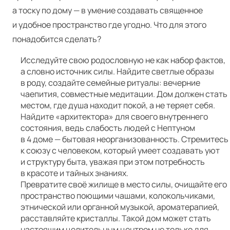
а тоску по дому — в умение создавать священное
и удобное пространство где угодно. Что для этого
понадобится сделать?
Исследуйте свою родословную не как набор фактов,
а словно источник силы. Найдите светлые образы
в роду, создайте семейные ритуалы: вечерние
чаепития, совместные медитации. Дом должен стать
местом, где душа находит покой, а не теряет себя.
Найдите «архитектора» для своего внутреннего
состояния, ведь слабость людей с Нептуном
в 4 доме — бытовая неорганизованность. Стремитесь
к союзу с человеком, который умеет создавать уют
и структуру быта, уважая при этом потребность
в красоте и тайных знаниях.
Превратите своё жилище в место силы, очищайте его
пространство поющими чашами, колокольчиками,
этнической или органной музыкой, ароматерапией,
расставляйте кристаллы. Такой дом может стать
настоящим целительным центром не только для