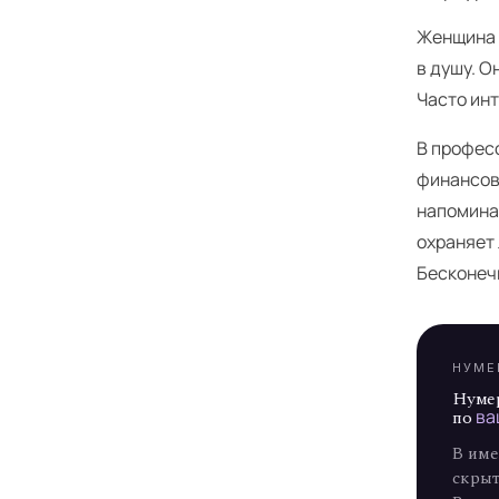
Женщина 
в душу. О
Часто ин
В профес
Я
финансов
напомина
охраняет
Бесконеч
НУМЕ
Нуме
по
ва
В име
скрыт