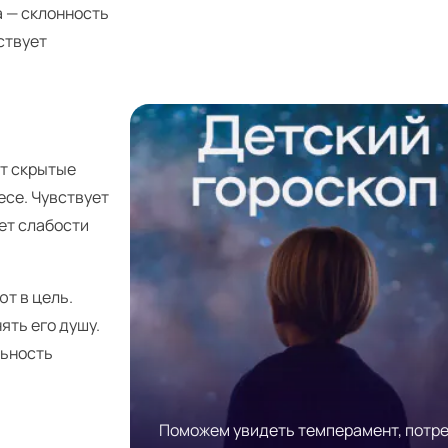
 — склонность
ствует
ет скрытые
есе. Чувствует
ет слабости
т в цель.
ять его душу.
льность
Поможем увидеть темперамент, потр