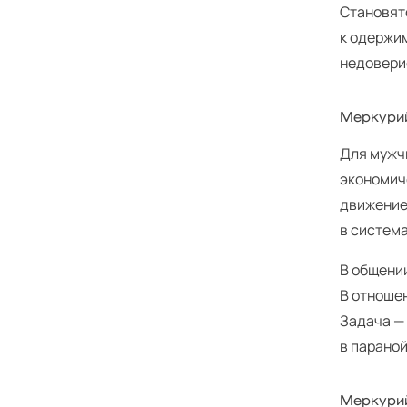
Становят
к одержи
недоверие
Меркурий
Для мужч
экономич
движение 
в система
В общении
В отноше
Задача —
в парано
Меркурий