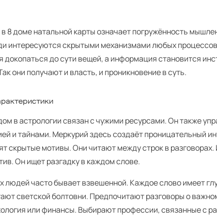
в 8 доме натальной карты означает погружённость мышлен
ди интересуются скрытыми механизмами любых процессов.
я докопаться до сути вещей, а информация становится ин
Так они получают и власть, и проникновение в суть.
рактеристики
ом в астрологии связан с чужими ресурсами. Он также уп
ией и тайнами. Меркурий здесь создаёт проницательный ин
т скрытые мотивы. Они читают между строк в разговорах. 
тив. Он ищет разгадку в каждом слове.
их людей часто бывает взвешенной. Каждое слово имеет гл
гают светской болтовни. Предпочитают разговоры о важно
хология или финансы. Выбирают профессии, связанные с р