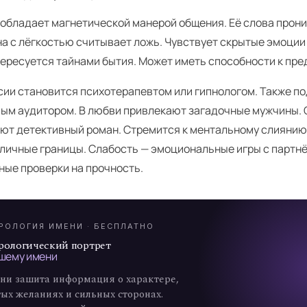
обладает магнетической манерой общения. Её слова прон
на с лёгкостью считывает ложь. Чувствует скрытые эмоции
тересуется тайнами бытия. Может иметь способности к пр
сии становится психотерапевтом или гипнологом. Также п
ым аудитором. В любви привлекают загадочные мужчины.
ют детективный роман. Стремится к ментальному слиянию
 личные границы. Слабость — эмоциональные игры с партн
А
ные проверки на прочность.
7
РОЛОГИЯ ИМЕНИ · БЕСПЛАТНО
рологический портрет
шему имени
ни зашита информация о характере,
ых желаниях и сильных сторонах.