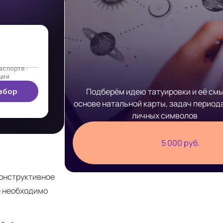
аспорте ·
ции
Подберём идею татуировки и её смы
збор
основе натальной карты, задач период
личных символов
5 000 руб.
конструктивное
е необходимо