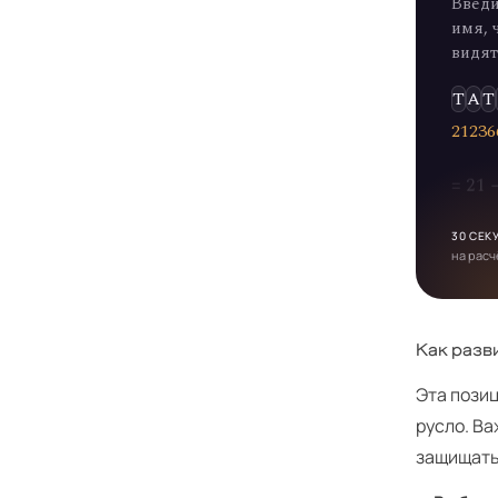
Введи
имя, 
видят
Т
А
Т
2
1
2
3
6
= 21
30 СЕК
на расч
Как разв
Эта позиц
русло. В
защищать 