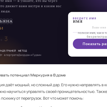
те имя — и узнайте, кто вы через
что движет вами внутри и каким вас
 люди.
ВВЕДИТЕ ИМЯ
имя
Ь
Я
Н
А
6
1
полное имя, как в п
3
без регистра
 →
Показать ра
УНД
5 ГРАНЕЙ
МЕТОД
ёт
в портрете
Джордан и Гудвин
ивать потенциал Меркурия в 8 доме
ия даёт мощный, но сложный дар. Его нужно направлять в 
ажно научиться управлять своей проницательностью. Такж
психику от перегрузок. Вот что может помочь: