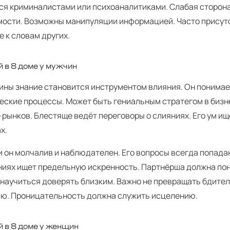
ся криминалистами или психоаналитиками. Слабая сторона
мости. Возможны манипуляции информацией. Часто присут
 к словам других.
 в 8 доме у мужчин
ины знание становится инструментом влияния. Он понима
еские процессы. Может быть гениальным стратегом в бизн
рынков. Блестяще ведёт переговоры о слияниях. Его ум ищ
х.
 он молчалив и наблюдателен. Его вопросы всегда попадаю
ниях ищет предельную искренность. Партнёрша должна пон
 научиться доверять близким. Важно не превращать бдите
йю. Проницательность должна служить исцелению.
 в 8 доме у женщин