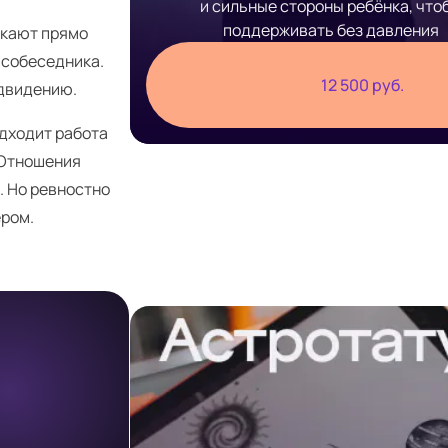
и сильные стороны ребёнка, что
поддерживать без давления
икают прямо
 собеседника.
12 500 руб.
едвидению.
одходит работа
 Отношения
. Но ревностно
ёром.