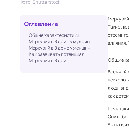
Фото: Shutterstock
Меркурий 
Оглавление
Такие лю
стремитс
Общие характеристики
Меркурий в 8 доме у мужчин
влияния. 
Меркурий в 8 доме у женщин
Как развивать потенциал
Меркурия в 8 доме
Общие ха
Восьмой д
психолог
люди видя
как детек
Речь так
Они избе
быть пси