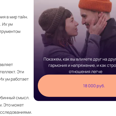
ия в мир тайн.
 Их ум
струментом
Покажем, как вы влияете друг на друг
равляет
гармония и напряжение, и как стр
отношения легче
теллект. Эти
Их ум работает
18 000 руб.
убинный смысл.
м. Это может
асследованиями.