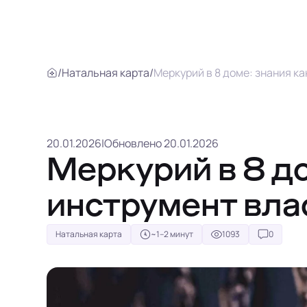
/
Натальная карта
/
Меркурий в 8 доме: знания к
20.01.2026
|
Обновлено 20.01.2026
Меркурий в 8 до
инструмент вла
Натальная карта
~1–2 минут
1093
0