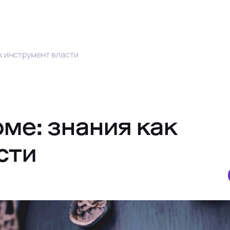
ак инструмент власти
ме: знания как
сти