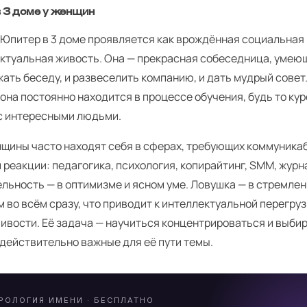
 3 доме у женщин
 Юпитер в 3 доме проявляется как врождённая социальная
ектуальная живость. Она — прекрасная собеседница, умею
ать беседу, и развеселить компанию, и дать мудрый совет.
 она постоянно находится в процессе обучения, будь то кур
с интересными людьми.
нщины часто находят себя в сферах, требующих коммуника
 реакции: педагогика, психология, копирайтинг, SMM, журн
льность — в оптимизме и ясном уме. Ловушка — в стремле
 во всём сразу, что приводит к интеллектуальной перегру
ивости. Её задача — научиться концентрироваться и выби
действительно важные для её пути темы.
РОЛОГИЯ ИМЕНИ · БЕСПЛАТНО