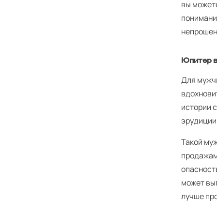
вы можете
понимани
непрошен
Юпитер в
Для мужч
вдохнови
истории с
эрудиции 
Такой му
продажами
опасность
может вы
лучше пр