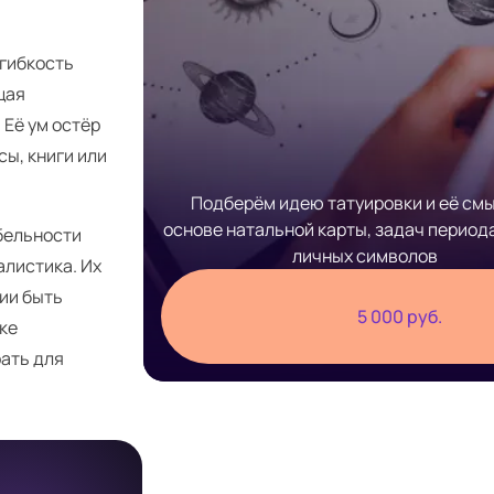
 гибкость
щая
 Её ум остёр
сы, книги или
Подберём идею татуировки и её смы
основе натальной карты, задач период
бельности
личных символов
алистика. Их
нии быть
5 000 руб.
зке
рать для