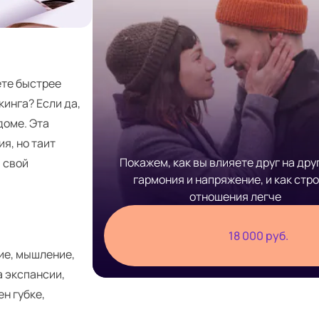
ете быстрее
инга? Если да,
доме. Эта
я, но таит
Покажем, как вы влияете друг на друг
ь свой
гармония и напряжение, и как стр
отношения легче
18 000 руб.
ие, мышление,
а экспансии,
н губке,