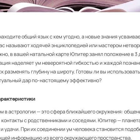
находите общий язык с кем угодно, а новые знания усваива
Вас называют ходячей энциклопедией или мастером нетворк
жно, в вашей натальной карте Юпитер занял положение в 3 
ация наделяет ум невероятной гибкостью и жаждой познани
ск разменять глубину на широту. Готовы ли вы использоват
туальный дар по-настоящему эффективно?
арактеристики
ом в астрологии — это сфера ближайшего окружения: общен
 контакты с родственниками и соседями. Юпитер — планет
и удачи. При их соединении ум человека становится подобе
щей информацию из всего окружающего пространства.