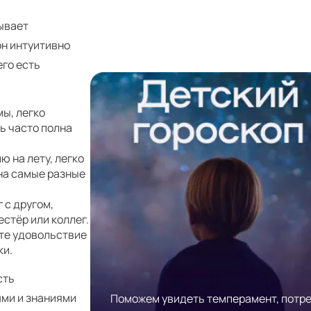
ывает
он интуитивно
его есть
мы, легко
ь часто полна
 на лету, легко
на самые разные
 с другом,
стёр или коллег.
ете удовольствие
ки.
сть
ями и знаниями
Поможем увидеть темперамент, потр