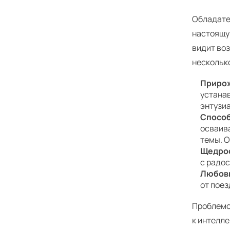
Обладате
настоящу
видит воз
нескольк
Приро
устанав
энтузи
Способ
осваив
темы. 
Щедрос
с радос
Любовь
от поез
Проблемо
к интелл