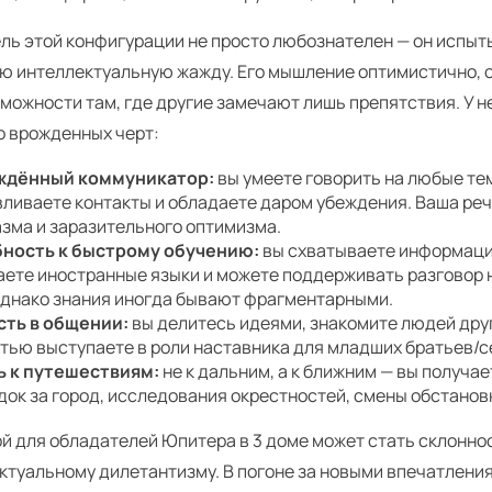
ль этой конфигурации не просто любознателен — он испыт
ю интеллектуальную жажду. Его мышление оптимистично, 
можности там, где другие замечают лишь препятствия. У н
о врожденных черт:
ждённый коммуникатор:
вы умеете говорить на любые те
ливаете контакты и обладаете даром убеждения. Ваша реч
азма и заразительного оптимизма.
ность к быстрому обучению:
вы схватываете информацию
аете иностранные языки и можете поддерживать разговор 
Однако знания иногда бывают фрагментарными.
ть в общении:
вы делитесь идеями, знакомите людей друг
тью выступаете в роли наставника для младших братьев/се
 к путешествиям:
не к дальним, а к ближним — вы получа
док за город, исследования окрестностей, смены обстанов
й для обладателей Юпитера в 3 доме может стать склонно
ектуальному дилетантизму. В погоне за новыми впечатлени