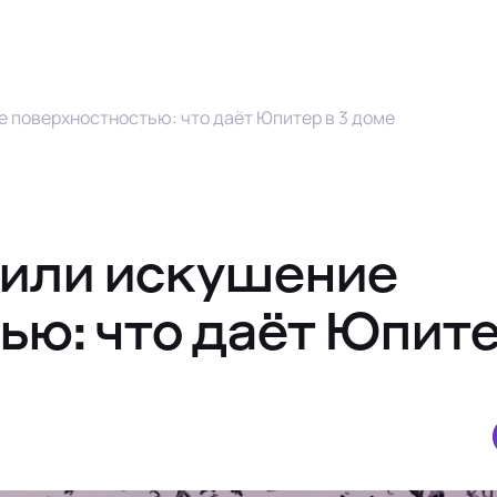
 поверхностностью: что даёт Юпитер в 3 доме
 или искушение
ью: что даёт Юпите