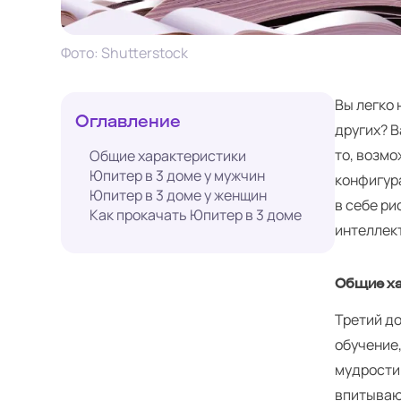
Фото: Shutterstock
Вы легко 
Оглавление
других? 
то, возмо
Общие характеристики
Юпитер в 3 доме у мужчин
конфигур
Юпитер в 3 доме у женщин
в себе ри
Как прокачать Юпитер в 3 доме
интеллек
Общие х
Третий д
обучение,
мудрости 
впитываю