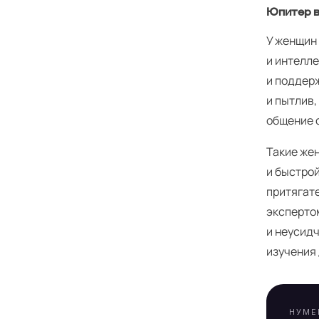
Юпитер в
У женщин
и интелл
и поддерж
и пытлив,
общение 
Такие же
и быстрой
Я
притягате
экспертом
и неусидч
изучения 
НУМЕ