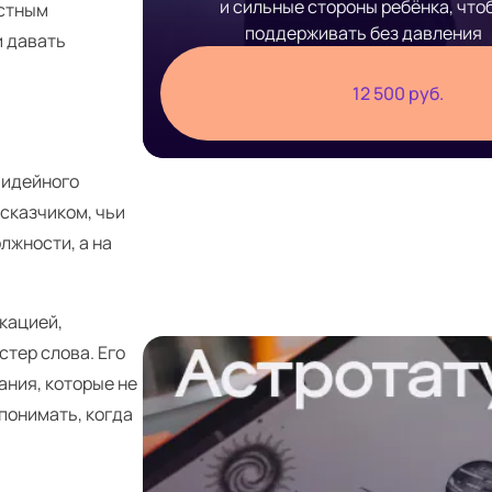
и сильные стороны ребёнка, что
остным
поддерживать без давления
и давать
12 500 руб.
 идейного
сказчиком, чьи
лжности, а на
кацией,
стер слова. Его
ания, которые не
понимать, когда