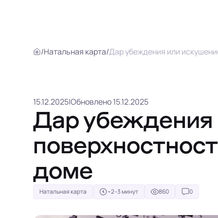
/
Натальная карта
/
Дар убеждения или искушение
15.12.2025
|
Обновлено 15.12.2025
Дар убеждения
поверхностност
доме
Натальная карта
~2–3 минут
860
0