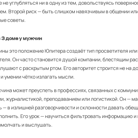
 не углубляться ни в одну из тем, довольствуясь поверхн
ем. Второй риск — быть слишком навязчивым в общении ил
ые советы.
 3 доме у мужчин
ины это положение Юпитера создаёт тип просветителя или
теля. Он часто становится душой компании, блестящим рас
лушают с раскрытым ртом. Его авторитет строится не на до
и умении чётко излагать мысли.
жчина может преуспеть в профессиях, связанных с коммуни
, журналистикой, преподаванием или логистикой. Он — ма
 — в излишней разговорчивости и склонности давать обещ
полнить. Его урок — научиться фильтровать информацию и 
омолчать и выслушать.