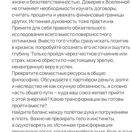
жизни и безответственностью. Доверие к Вселенной
не отменяет необходимости изучать договоры,
считать проценты и уважать финансовые границы
других. Истинная духовность тоже практична.
Примите для себя правило обязательного
исследования всего вместо поверхностного
оптимизма. Вместо того чтобы сразу искать позитив
в кризисе, попробуйте осознать его истоки и ощутить
глубину. Только пройдя через честное отчаяние или
страх, можно обрести по-настоящему зрелую,
ненаигранную веру в успех.
Превратите совместные ресурсы в общую
философию. Обсуждайте с партнёром деньги, долги
и наследство не как скучную обязанность, а словно
часть общего пути — куда ваш союз желает прийти
с этой энергией? Какие трансформации вы готовы
пройти вместе?
Найдите баланс между полётом духа и погружением
в плоть. Важно не презирать тело и инстинкты,
а одухотворять их. Истинная трансформация
происходит тогда, когда признаётся тьма, боль в душ