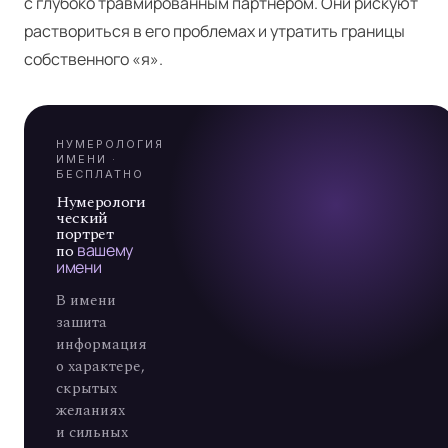
Я
с глубоко травмированным партнёром. Они рискуют
раствориться в его проблемах и утратить границы
А
собственного «я».
7
НУМЕРОЛОГИЯ
ИМЕНИ ·
БЕСПЛАТНО
Нумерологи
ческий
портрет
по
вашему
имени
В имени
зашита
информация
о характере,
скрытых
желаниях
и сильных