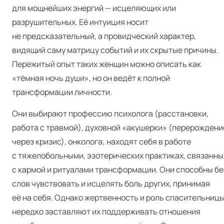
для мощнейших энергий — исцеляющих или
разрушительных. Её интуиция носит
не предсказательный, а провидческий характер,
видящий саму матрицу событий и их скрытые причины.
Пережитый опыт таких женщин можно описать как
«тёмная ночь души», но он ведёт к полной
трансформации личности.
Они выбирают профессию психолога (расстановки,
работа с травмой), духовной «акушерки» (перерождени
через кризис), онколога; находят себя в работе
с тяжелобольными, эзотерических практиках, связанны
с кармой и ритуалами трансформации. Они способны бе
слов чувствовать и исцелять боль других, принимая
её на себя. Однако жертвенность и роль спасительниц
нередко заставляют их поддерживать отношения