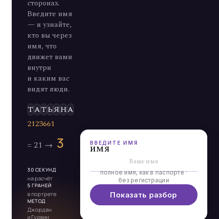
сторонах.
Введите имя
— и узнайте,
кто вы через
имя, что
движет вами
внутри
и каким вас
видят люди.
Э
Л
Ь
Д
ВВЕДИТЕ ИМЯ
имя
30 СЕКУНД
полное имя, как в паспорте ·
на расчёт
без регистрации
5 ГРАНЕЙ
в портрете
Показать разбор
МЕТОД
Джордан
и Гудвин