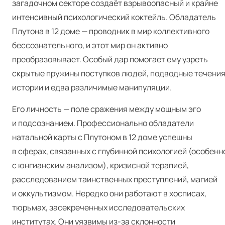
загадочном секторе создаёт взрывоопасный и крайне
интенсивный психологический коктейль. Обладатель
Плутона в 12 доме — проводник в мир коллективного
бессознательного, и этот мир он активно
преобразовывает. Особый дар помогает ему узреть
скрытые пружины поступков людей, подводные течени
истории и едва различимые манипуляции.
Его личность — поле сражения между мощным эго
и подсознанием. Профессионально обладатели
натальной карты с Плутоном в 12 доме успешны
в сферах, связанных с глубинной психологией (особенн
с юнгианским анализом), кризисной терапией,
расследованием таинственных преступлений, магией
и оккультизмом. Нередко они работают в хосписах,
тюрьмах, засекреченных исследовательских
институтах. Они уязвимы из-за склонности